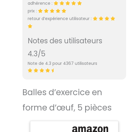
adhérence :
aux chocs. C'est le
prix :
jouet chien idéal
pour les
retour d’expérience utilisateur :
entraînements en
extérieurs ou les
balades
Notes des utilisateurs
quotidiennes, des
heures de jeu en
4.3/5
perspective pour
vous et votre
Note de 4.3 pour 4367 utilisateurs
chien ! [Stimuler
les sens] La balle
pour chiens Aimé
a des picots et
Balles d’exercice en
des rainures avec
une texture qui
forme d’œuf, 5 pièces
stimulera les
pattes et babines
de votre animal.
De plus, grâce au
petit bruit à