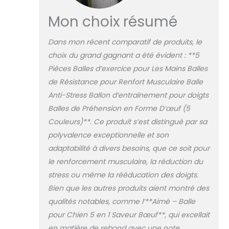
aux chocs. C'est le
jouet chien idéal
Mon choix résumé
pour les
entraînements en
Dans mon récent comparatif de produits, le
extérieurs ou les
choix du grand gagnant a été évident : **5
balades
Pièces Balles d’exercice pour Les Mains Balles
quotidiennes, des
heures de jeu en
de Résistance pour Renfort Musculaire Balle
perspective pour
Anti-Stress Ballon d’entraînement pour doigts
vous et votre
Balles de Préhension en Forme D’œuf (5
chien ! [Stimuler
Couleurs)**. Ce produit s’est distingué par sa
les sens] La balle
pour chiens Aimé
polyvalence exceptionnelle et son
a des picots et
adaptabilité à divers besoins, que ce soit pour
des rainures avec
le renforcement musculaire, la réduction du
une texture qui
stress ou même la rééducation des doigts.
stimulera les
pattes et babines
Bien que les autres produits aient montré des
de votre animal.
qualités notables, comme l’**Aimé – Balle
De plus, grâce au
pour Chien 5 en 1 Saveur Bœuf**, qui excellait
petit bruit à
en matière de rebond avec une note