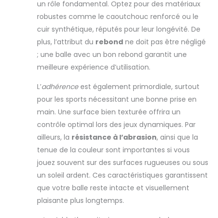
confortable, ajustée et
gymnastique pour les
un rôle fondamental. Optez pour des matériaux
poursuite ou les exercices de berger, Herding Balle
texturée, idéale pour les
mains a une surface
gonflable pour chien adapté aux séances de jeu
robustes comme le caoutchouc renforcé ou le
massages des mains ou
texturée confortable et
régulières.
【Conception de adaptables】
l'entraînement des
ajustée, idéale pour un
cuir synthétique, réputés pour leur longévité. De
Conçus pour s'adapter à différentes tailles de
poignets. Les différents
massage des mains ou
chiens et niveaux d'activité, ces Balle gonflable de
niveaux de dureté vous
un entraînement du
plus, l’attribut du
rebond
ne doit pas être négligé
Herding pour chien fonctionnent
offrent plus de choix et
poignet.Les différents
exceptionnellement bien dans les environnements
garantissent une
niveaux de fermeté vous
; une balle avec un bon rebond garantit une
extérieurs tels que les cours et les champs, offrant
progression graduelle.
offrent plus de choix et
un plaisir accru grâce à leur structure à grande
meilleure expérience d’utilisation.
garantissent une
échelle qui prend en charge des périodes de jeu
progression progressive
énergiques adaptées aux caractéristiques de
L’
adhérence
est également primordiale, surtout
chaque race.
pour les sports nécessitant une bonne prise en
main. Une surface bien texturée offrira un
contrôle optimal lors des jeux dynamiques. Par
ailleurs, la
résistance à l’abrasion
, ainsi que la
tenue de la couleur sont importantes si vous
jouez souvent sur des surfaces rugueuses ou sous
un soleil ardent. Ces caractéristiques garantissent
que votre balle reste intacte et visuellement
plaisante plus longtemps.