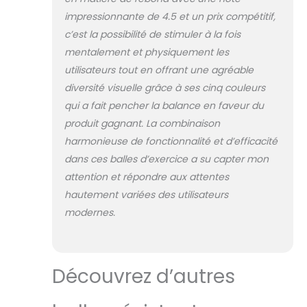
l'intérieur de la
balle, le stimulus
impressionnante de 4.5 et un prix compétitif,
auditif permettra
c’est la possibilité de stimuler à la fois
à votre chien
mentalement et physiquement les
d'interagir avec ce
utilisateurs tout en offrant une agréable
jouet et de
diversité visuelle grâce à ses cinq couleurs
toujours rester en
mouvement !
qui a fait pencher la balance en faveur du
Associer un geste
produit gagnant. La combinaison
précis au son de
harmonieuse de fonctionnalité et d’efficacité
la balle et éduquer
dans ces balles d’exercice a su capter mon
votre chien
facilement.
attention et répondre aux attentes
[Développer les
hautement variées des utilisateurs
sens] Gourmand
modernes.
par nature, les
chiens ont un
odorat et un goût
très développés.
Découvrez d’autres
Avec sa saveur
bœuf, cette balle
pour chiens va