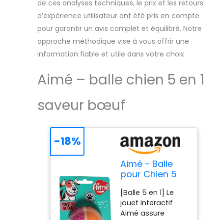
de ces analyses techniques, le prix et les retours
d’expérience utilisateur ont été pris en compte
pour garantir un avis complet et équilibré. Notre
approche méthodique vise à vous offrir une
information fiable et utile dans votre choix.
Aimé – balle chien 5 en 1
saveur bœuf
-18%
Aimé - Balle
pour Chien 5
en 1 Saveur
[Balle 5 en 1] Le
Bœuf - Jouet
jouet interactif
Interactif/
Aimé assure
Éducatif pour