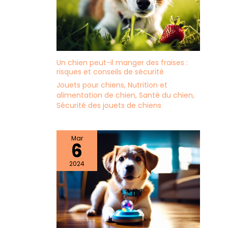
Un chien peut-il manger des fraises :
risques et conseils de sécurité
Jouets pour chiens
,
Nutrition et
alimentation de chien
,
Santé du chien
,
Sécurité des jouets de chiens
Mar
6
2024