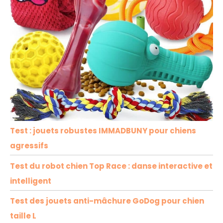
Test : jouets robustes IMMADBUNY pour chiens
agressifs
Test du robot chien Top Race : danse interactive et
intelligent
Test des jouets anti-mâchure GoDog pour chien
taille L