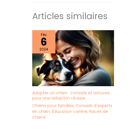
Articles similaires
Fév
6
2024
Adopter un chien : conseils et astuces
pour une adoption réussie
Chiens pour familles
,
Conseils d'experts
en chien
,
Éducation canine
,
Races de
chiens