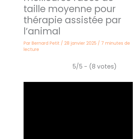
taille moyenne pour
thérapie assistée par
l’animal
Par
Bernard Petit
/
28 janvier 2025
/
7 minutes de
lecture
5/5 - (8 votes)