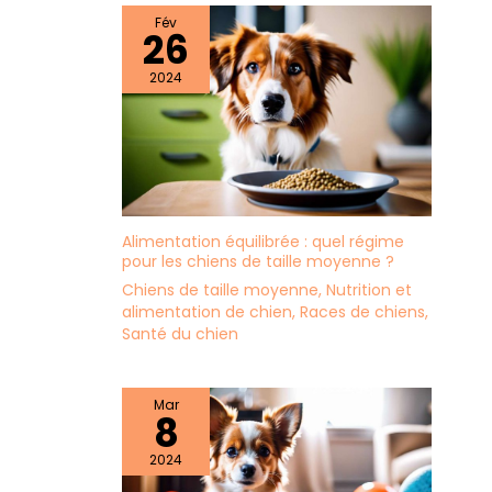
Fév
26
2024
Alimentation équilibrée : quel régime
pour les chiens de taille moyenne ?
Chiens de taille moyenne
,
Nutrition et
alimentation de chien
,
Races de chiens
,
Santé du chien
Mar
8
2024