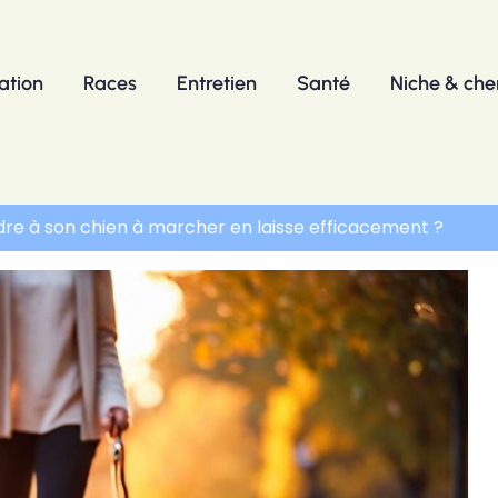
ation
Races
Entretien
Santé
Niche & chen
 à son chien à marcher en laisse efficacement ?