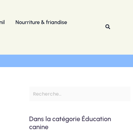
R
e
il
Nourriture & friandise
c
Recherche
h
e
r
c
h
e
r
Dans la catégorie Éducation
canine