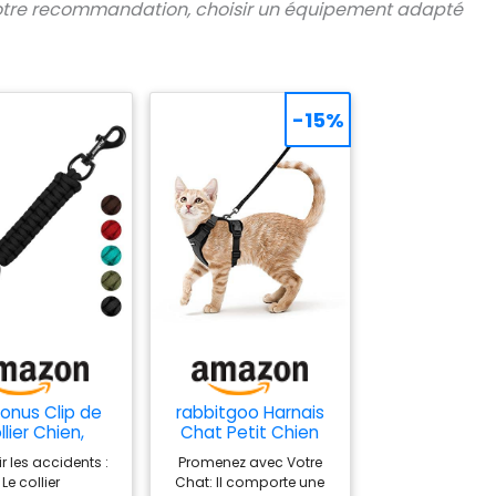
tre recommandation, choisir un équipement adapté
-15%
onus Clip de
rabbitgoo Harnais
llier Chien,
Chat Petit Chien
e de Sécurité
Laisse Harnais
r les accidents :
Promenez avec Votre
t Main pour
Chaton Réglable
Le collier
Chat: Il comporte une
Harnais
Noir XS Collier