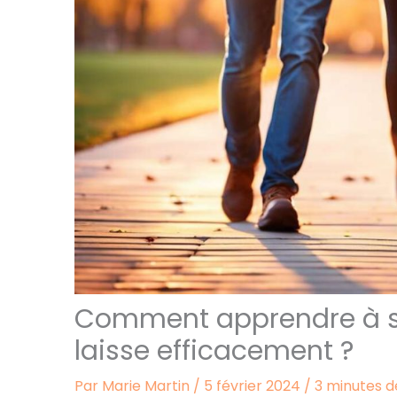
Comment apprendre à s
laisse efficacement ?
Par
Marie Martin
/
5 février 2024
/
3 minutes d