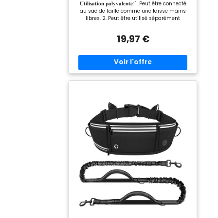
𝐔𝐭𝐢𝐥𝐢𝐬𝐚𝐭𝐢𝐨𝐧 𝐩𝐨𝐥𝐲𝐯𝐚𝐥𝐞𝐧𝐭𝐞: 1. Peut être connecté
au sac de taille comme une laisse mains
libres. 2. Peut être utilisé séparément
comme un laisse main. 3. Peut être attaché
à un poteau ou à une souche d'arbre. 4. Peut
19,97 €
être utilisé comme une ceinture de sécurité
en voiture en ouvrant la boucle de
verrouillage. 5. Ajustez la sangle à sa plus
grande longueur pour marcher avec deux
chiens simultanément. 6. Peut également
être utilisé comme sac de taille sportif.
𝐍𝐨𝐮𝐯𝐞𝐚𝐮 𝐝𝐞𝐬𝐢𝐠𝐧 - 𝐕𝐞𝐫𝐬𝐢𝐨𝐧 𝐥é𝐠è𝐫𝐞: laisse
canicross chien seulement 320 g/0,7 lb et
équipée d'une éponge, qui peut soulager
efficacement la pression. Le petit sac
banane contient également un smartphone,
une bouteille d'eau, des clés, des sacs
poubelles et d'autres objets essentiels. Idéal
pour la randonnée et la course. La ceinture
est réglable (60 cm - 127 cm), adaptée aux
personnes de différents types de corps.
𝐃𝐨𝐮𝐛𝐥𝐞 𝐩𝐨𝐢𝐠𝐧é𝐞: Un contrôle complet est
crucial pour votre chien. La poignée de
contrôle à l'avant vous permet de saisir
fermement votre chien lorsque cela est
nécessaire, en prévenant les bagarres et
autres accidents entre chiens. 𝐂𝐨𝐫𝐝𝐞 à
𝐫𝐞𝐬𝐬𝐨𝐫𝐭 𝐚𝐛𝐬𝐨𝐫𝐛𝐚𝐧𝐭 𝐥𝐞𝐬 𝐜𝐡𝐨𝐜𝐬: Si vous avez un
grand chien, vous avez besoin d'une laisse
qui puisse absorber les chocs et le contrôler