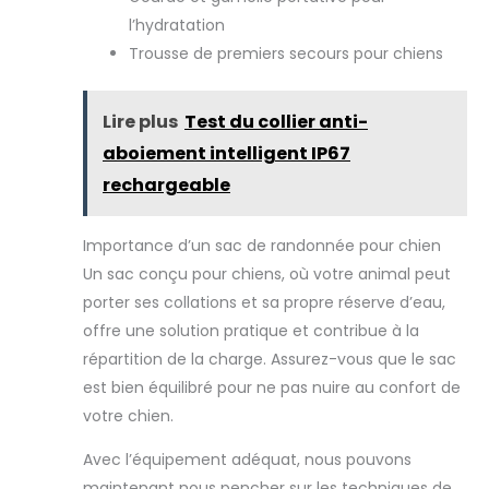
notre laisse dispose de 2 anneaux en "D"
attachés à votre ceinture, fabriqués en
l’hydratation
alliage de zinc haute résistance pour que
Trousse de premiers secours pour chiens
vous puissiez attacher la laisse en toute
sécurité. POCHE DE RANGEMENT : la ceinture
est dotée d'une poche pratique et
fonctionnelle pour ranger les clés, le
Lire plus
Test du collier anti-
téléphone portable, le portefeuille... vous
pouvez partir en promenade avec votre
aboiement intelligent IP67
chien en tout confort. GARANTIE : Ne vous
inquiétez pas, les produits EDIPETS sont
rechargeable
accompagnés d'une garantie européenne,
assurant aux clients que leur achat est
totalement fiable et protégé. La garantie
d'usine n'est disponible que chez les
Importance d’un sac de randonnée pour chien
concessionnaires agréés.
Un sac conçu pour chiens, où votre animal peut
porter ses collations et sa propre réserve d’eau,
offre une solution pratique et contribue à la
répartition de la charge. Assurez-vous que le sac
est bien équilibré pour ne pas nuire au confort de
votre chien.
Avec l’équipement adéquat, nous pouvons
maintenant nous pencher sur les techniques de