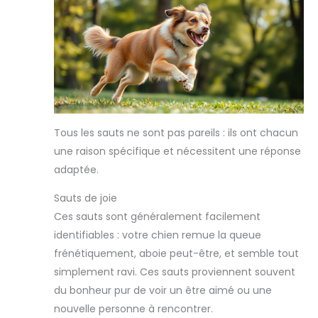
chiots sont
rigoureusement testés
pour leur qualité et leur
sécurité. Veuillez noter
que ces jouets ne
conviennent pas aux
mâcheurs agressifs.
Nous recommandons de
superviser le jeu et de
remplacer rapidement
les jouets cassés. Les
jouets ne peuvent pas
Tous les sauts ne sont pas pareils : ils ont chacun
être mangés. Si vous
avez des questions,
une raison spécifique et nécessitent une réponse
n'hésitez pas à nous
adaptée.
contacter
Sauts de joie
Ces sauts sont généralement facilement
identifiables : votre chien remue la queue
frénétiquement, aboie peut-être, et semble tout
simplement ravi. Ces sauts proviennent souvent
du bonheur pur de voir un être aimé ou une
nouvelle personne à rencontrer.