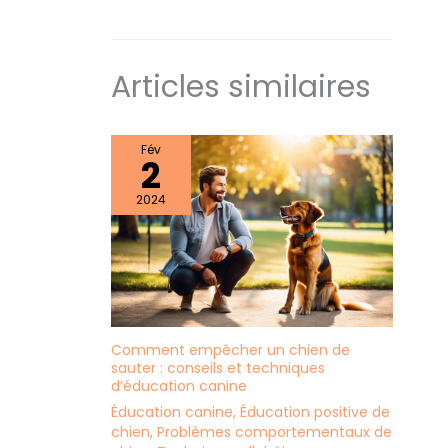
nous vous
recommandons donc de
le tapoter et de le laisser
gonfler pendant 24 à 48
heures pour qu'il retrouve
Articles similaires
son moelleux d'origine
avant que votre chien ne
l'utilise.
Fév
2
2024
Comment empêcher un chien de
sauter : conseils et techniques
d’éducation canine
Éducation canine
,
Éducation positive de
chien
,
Problèmes comportementaux de