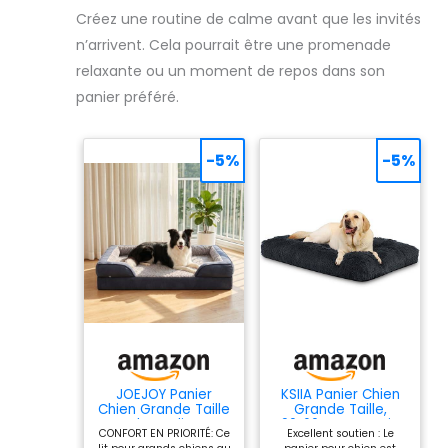
Créez une routine de calme avant que les invités
n’arrivent. Cela pourrait être une promenade
relaxante ou un moment de repos dans son
panier préféré.
-5%
-5%
JOEJOY Panier
KSIIA Panier Chien
Chien Grande Taille
Grande Taille,
Orthopedique,
90x60cm, Coussin
CONFORT EN PRIORITÉ: Ce
Excellent soutien : Le
Memoire de Forme
Chien Lavable en