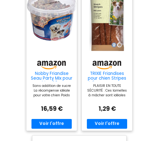
Nobby Friandise
TRIXIE Friandises
Seau Party Mix pour
pour chien Stripes
chien, 1,8 Kg
à l'agneau – Sans
Sans addition de sucre
PLAISIR EN TOUTE
sucre ajouté – 100
La récompense idéale
SÉCURITÉ : Ces lamelles
g
pour votre chien Poids
à mâcher sont idéales
net: 1800 g
pour s'occuper
tranquillement entre
16,59 €
1,29 €
deux activités. Elles
satisfont le besoin
naturel de mâcher et
chassent l'ennui avec
bonheur AGNEAU :
L'agneau est doux et bien
toléré. Ce snack convient