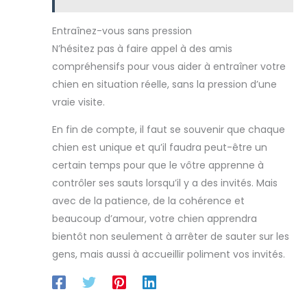
surface de couchage de
nettoyer : Ce tapis pour
ce grand lit pour chiens
chien est lavable en
est en peluche luxueuse
machine, convient au
Entraînez-vous sans pression
à motif d'écailles de
lavage à basse vitesse.
poisson. Elle est
Le lavage à haute vitesse
N’hésitez pas à faire appel à des amis
extrêmement douce,
l'endommagera. Ce lit
compréhensifs pour vous aider à entraîner votre
hypoallergénique et
chien peut être séché à
procure à votre animal
basse température, ce
chien en situation réelle, sans la pression d’une
de compagnie un
qui vous permet
sentiment de calme. Il
d'économiser du temps
vraie visite.
pourra ainsi s'endormir
et des efforts. En outre,
paisiblement dans un
les six points de couture
sommeil profond.
ronds au centre du lit
En fin de compte, il faut se souvenir que chaque
ADAPTABILITÉ COMPLÈTE:
maintiennent
chien est unique et qu’il faudra peut-être un
Disponible en 4 tailles (M
efficacement le
à XXL), idéal pour tous
rembourrage en place et
certain temps pour que le vôtre apprenne à
les races de chiens, des
l'empêchent de
petits chiens aux grands
s'agglutiner, ce qui
contrôler ses sauts lorsqu’il y a des invités. Mais
chiens. Note importante :
permet de le laver
laissez le lit pour chiens
plusieurs fois sans qu'il
avec de la patience, de la cohérence et
aérer pendant 48 heures
se déforme. Multi-taille :
beaucoup d’amour, votre chien apprendra
après avoir ouvert
Notre gamme de tapis
l'emballage pour qu'il
pour chiens est
bientôt non seulement à arrêter de sauter sur les
retrouve sa forme et ses
disponible en cinq tailles
fonctionnalités
différentes, ce qui
gens, mais aussi à accueillir poliment vos invités.
complètes.
permet de répondre aux
besoins de toutes les
races et de tous les âges
de chiens. Le lit est livré
dans une boîte sous vide,