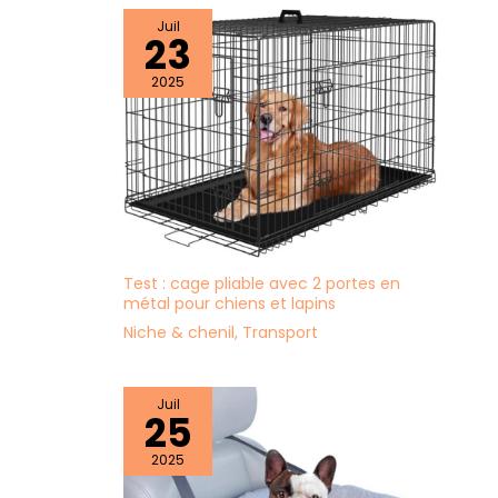
métalliques
verrouillables, avec deux
Juil
23
clés | celles-ci servent de
protection contre le vol |
une sécurité absolue
2025
pour tout ce que vous
souhaitez transporter –
avec la valise universelle
/ set de valises 3 pièces
AREBOS
Test : cage pliable avec 2 portes en
métal pour chiens et lapins
Niche & chenil
,
Transport
Juil
25
2025