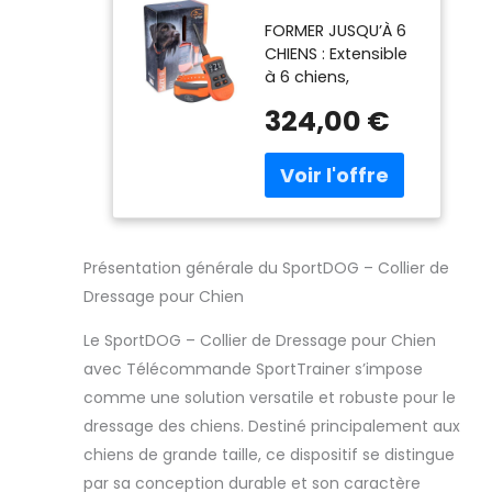
Dressage pour
FORMER JUSQU’À 6
Chien avec
CHIENS : Extensible
Télécommande
à 6 chiens,
SportTrainer,
système de
Submersible, 10
324,00 €
communication
Niveaux de
polyvalent aux
Stimulation
chasseurs et aux
Statique,
dresseurs. Portée :
Vibration et
1200 m 10 NIVEAUX
Signal Sonore -
DE STIMULATION /
Portée 1200 m
OPTION SON OU
Présentation générale du SportDOG – Collier de
VIBRATION : La
Dressage pour Chien
télécommande
manuelle étanche
Le SportDOG – Collier de Dressage pour Chien
propose 10 niveaux
avec Télécommande SportTrainer s’impose
de stimulation
comme une solution versatile et robuste pour le
électrostatique
pouvant être
dressage des chiens. Destiné principalement aux
sélectionnés
chiens de grande taille, ce dispositif se distingue
instantanément.
par sa conception durable et son caractère
Possibilité