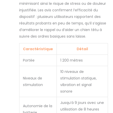
télécommande et
minimisant ainsi le risque de stress ou de douleur
le récepteur du
injustifiée. Les avis confirment l’efficacité du
collier disposent
dispositif : plusieurs utilisateurs rapportent des
chacun d'un
résultats probants en peu de temps, qu’il s’agisse
voyant de batterie
d’améliorer le rappel ou d’aider un chien têtu à
faible WATERPROOF
ET SUBMERSIBLE : Le
suivre des ordres basiques sans laisse.
collier de dressage
à la fois étanche et
Caractéristique
Détail
submersible
jusqu'à 7.6 mètres
Portée
1 200 mètres
de profondeur
(Technologie
10 niveaux de
DRYTEK). Ce collier
convient
Niveaux de
stimulation statique,
parfaitement aux
stimulation
vibration et signal
chiens de chasse
sonore
dont le tour de cou
se situe entre 12.7
Jusqu’à 9 jours avec une
cm et 55.9 cm LA
Autonomie de la
utilisation de 8 heures
QUALITE SportDOG :
batterie