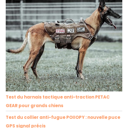
Test du harnais tactique anti-traction PETAC
GEAR pour grands chiens
Test du collier anti-fugue POIIOPY : nouvelle puce
GPS signal précis