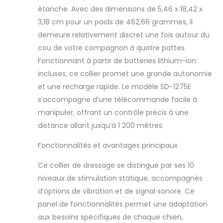
étanche. Avec des dimensions de 5,46 x 18,42 x
également de
choisir entre un
3,18 cm pour un poids de 462,66 grammes, il
dressage par
demeure relativement discret une fois autour du
vibrations ou signal
cou de votre compagnon à quatre pattes.
sonore pour une
Fonctionnant à partir de batteries lithium-ion
formation adaptée
au caractère de
incluses, ce collier promet une grande autonomie
votre chien
et une recharge rapide. Le modèle SD-1275E
RECHARGEABLE /
s’accompagne d’une télécommande facile à
JUSQU’À 70 H
manipuler, offrant un contrôle précis à une
D'AUTONOMIE : Le
système de
distance allant jusqu’à 1 200 mètres.
dressage se
Fonctionnalités et avantages principaux
recharge en
seulement 2 heures
Ce collier de dressage se distingue par ses 10
pour offrir entre 40
à 70 heures
niveaux de stimulation statique, accompagnés
d'autonomie.
d’options de vibration et de signal sonore. Ce
Batteries
panel de fonctionnalités permet une adaptation
rechargeables
aux besoins spécifiques de chaque chien,
lithium-ion. La