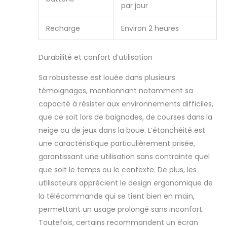
Le Système de
par jour
dressage
SportTrainer 1200 m
Recharge
Environ 2 heures
(SD-1275E) de la
marque SportDOG
bénéficie de 3 ans
Durabilité et confort d’utilisation
de Garantie limitée
Sa robustesse est louée dans plusieurs
témoignages, mentionnant notamment sa
capacité à résister aux environnements difficiles,
que ce soit lors de baignades, de courses dans la
neige ou de jeux dans la boue. L’étanchéité est
une caractéristique particulièrement prisée,
garantissant une utilisation sans contrainte quel
que soit le temps ou le contexte. De plus, les
utilisateurs apprécient le design ergonomique de
la télécommande qui se tient bien en main,
permettant un usage prolongé sans inconfort.
Toutefois, certains recommandent un écran