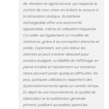
seulement 2 heures
de vibration et signal sonore, qui respecte le
pour offrir entre 40
confort de mon chien en évitant le recours à
à 70 heures
la stimulation statique. Sa batterie
d'autonomie.
Batteries
rechargeable offre une autonomie
rechargeables
appréciable, même en utilisation fréquente.
lithium-ion. La
Ce collier est également un modèle de
télécommande et
résistance, grâce à sa conception étanche et
le récepteur du
collier disposent
solide. Cependant, son prix relève les
chacun d'un
attentes et peut s’avérer dissuasif pour
voyant de batterie
certains budgets. La lisibilité de l’affichage en
faible WATERPROOF
pleine lumière et l’ajustement sur certaines
ET SUBMERSIBLE : Le
races peuvent poser quelques difficultés. De
collier de dressage
à la fois étanche et
plus, quelques utilisateurs rapportent des
submersible
dysfonctionnements après un certain temps.
jusqu'à 7.6 mètres
En dépit de ces inconvénients, la qualité de
de profondeur
fabrication et la satisfaction générale
(Technologie
DRYTEK). Ce collier
priment, justifiant sa position parmi les