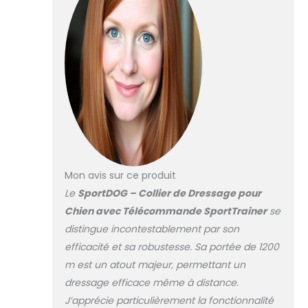
propose 10 niveaux
de stimulation
électrostatique
pouvant être
sélectionnés
instantanément.
Possibilité
également de
choisir entre un
dressage par
vibrations ou signal
sonore pour une
Mon avis sur ce produit
formation adaptée
Le
SportDOG – Collier de Dressage pour
au caractère de
Chien avec Télécommande SportTrainer
se
votre chien
RECHARGEABLE /
distingue incontestablement par son
JUSQU’À 70 H
efficacité et sa robustesse. Sa portée de 1200
D'AUTONOMIE : Le
m est un atout majeur, permettant un
système de
dressage efficace même à distance.
dressage se
recharge en
J’apprécie particulièrement la fonctionnalité