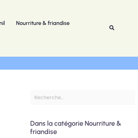
R
e
il
Nourriture & friandise
c
Recherche
h
e
r
c
h
e
r
Dans la catégorie Nourriture &
friandise