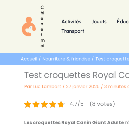
Aller
C
au
hi
e
contenu
Activités
Jouets
Éduc
n
e
Transport
t
m
oi
Accueil
Nourriture & friandise
Test croquettes
Test croquettes Royal Can
Par
Luc Lambert
/
27 janvier 2026
/
3 minutes 
4.7/5 - (8 votes)
Les croquettes Royal Canin Giant Adulte
ré