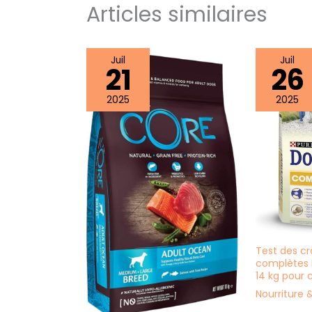
Articles similaires
Juil
Juil
21
26
2025
2025
Test des c
complètes
14 kg pour 
Nourriture &