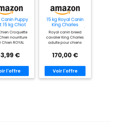
 Canin Puppy
15 kg Royal Canin
t 15 kg Chiot
King Charles
laille, Riz,
Cavalier (2 x 7.5 kg)
Chien Croquette
Royal canin breed
Légumes
Chien nourriture
cavalier King Charles
r Chien ROYAL
adulte pour chiens
CANIN
adultes de 10 mois a été
développé avec les
3,99 €
170,00 €
exigences
nutritionnelles
particulières de la race
à l'esprit : Renforcer les
fonctions cardiaques :
la force du muscle
cardiaque est pris en
charge avec un
complexe spécial riche
en vitamines et en
antioxydants
(magnésium, Sodium,
Potassium, argitine, EPA
& DHA, taurine, L-