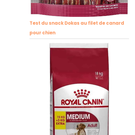
Test du snack Dokas au filet de canard
pour chien