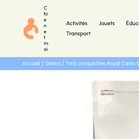
Aller
C
au
hi
e
contenu
Activités
Jouets
Éduc
n
e
Transport
t
m
oi
Accueil
Divers
Test croquettes Royal Canin S