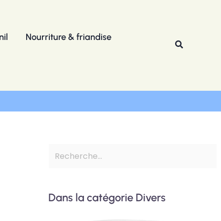
R
e
il
Nourriture & friandise
c
Recherche
h
e
r
c
h
e
r
Dans la catégorie Divers