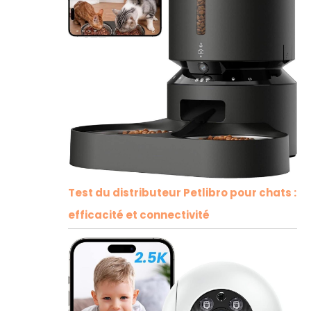
Test du distributeur Petlibro pour chats :
efficacité et connectivité