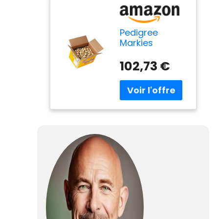
Pedigree
Markies
Original Dog
Treats Biscuits
102,73 €
12.5kg