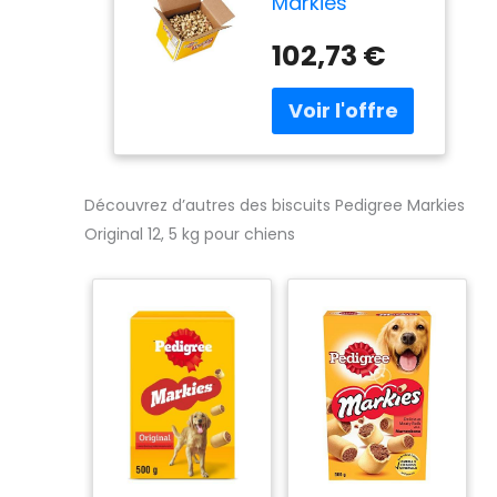
Markies
Original Dog
Treats Biscuits
102,73 €
12.5kg
Découvrez d’autres des biscuits Pedigree Markies
Original 12, 5 kg pour chiens