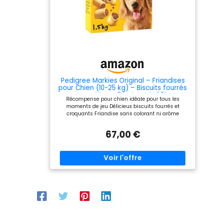
sans arômes ni colorants
artificiels De savoureux
biscuits pour chien
disponible en taille
standard et en Mini
Pedigree Markies Original – Friandises
pour Chien (10-25 kg) – Biscuits fourrés
pour Chien – 5 boîtes de 1,5kg
Récompense pour chien idéale pour tous les
moments de jeu Délicieux biscuits fourrés et
croquants Friandise sans colorant ni arôme
artificiels Des Oméga 3 pour l' aider à rester en
forme, des vitamines E pour l’aider à préserver ses
67,00 €
défenses naturelles, des minéraux, dont du
calcium, pour l’aider à garder des os solides Peut
être donné à tout moment de la journée