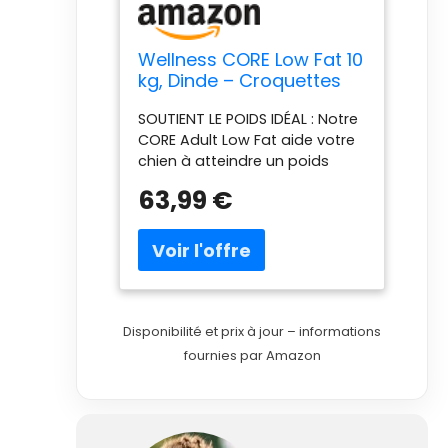
Wellness CORE Low Fat 10
kg, Dinde – Croquettes
Chiens
SOUTIENT LE POIDS IDÉAL : Notre
CORE Adult Low Fat aide votre
chien à atteindre un poids
idéal de manière saine, car ces
63,99 €
croquettes contiennent 30 %
de matières grasses en moins
que notre CORE Original.
VIANDE FRAÎCHE COMME
INGRÉDIENT PRINCIPAL : Les
croquettes pour chiens
contiennent de la dinde
Disponibilité et prix à jour – informations
fraîche, pour un repas
fournies par Amazon
savoureux à chaque bol !
SYSTÈME DIGESTIF SAIN : Notre
Wellness CORE Adult Low Fat
est facile à digérer et contient