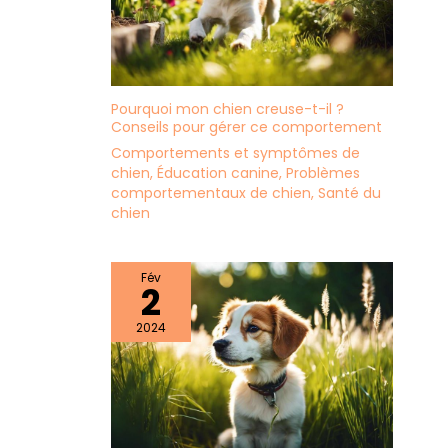
Pourquoi mon chien creuse-t-il ?
Conseils pour gérer ce comportement
Comportements et symptômes de
chien
,
Éducation canine
,
Problèmes
comportementaux de chien
,
Santé du
chien
Fév
2
2024