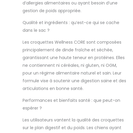
la dinde fraîche,
d’allergies alimentaires ou ayant besoin d’une
pour un repas
gestion de poids appropriée.
savoureux à
chaque bol !
Qualité et ingrédients : qu’est-ce qui se cache
SYSTÈME DIGESTIF
dans le sac ?
SAIN : Notre
Wellness CORE
Les croquettes Wellness CORE sont composées
Adult Low Fat est
principalement de dinde fraîche et séchée,
facile à digérer
garantissant une haute teneur en protéines. Elles
et contient des
fibres
ne contiennent ni céréales, ni gluten, ni OGM,
prébiotiques et
pour un régime alimentaire naturel et sain. Leur
des probiotiques,
formule vise à soutenir une digestion saine et des
ce qui permet à
articulations en bonne santé.
votre ami à
quatre pattes
Performances et bienfaits santé : que peut-on
d'avoir un
espérer ?
système digestif
sain ! FAIBLE EN
Les utilisateurs vantent la qualité des croquettes
GLUCIDES ET SANS
CHARGES : Nos
sur le plan digestif et du poids. Les chiens ayant