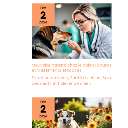
Fév
2
2024
Mauvaise haleine chez le chien : causes
et traitements efficaces
Entretien du chien
,
Santé du chien
,
Soin
des dents et haleine de chien
Fév
2
2024