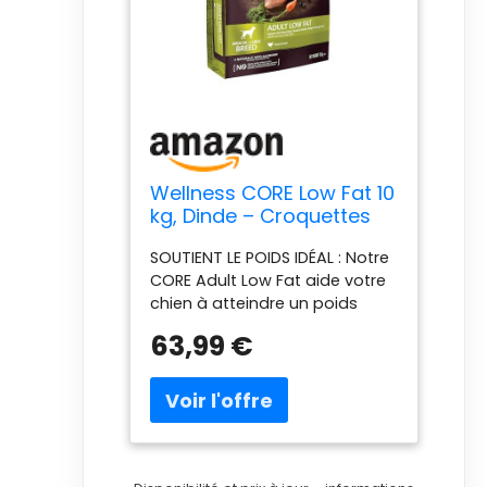
Wellness CORE Low Fat 10
kg, Dinde – Croquettes
Chiens
SOUTIENT LE POIDS IDÉAL : Notre
CORE Adult Low Fat aide votre
chien à atteindre un poids
idéal de manière saine, car ces
63,99 €
croquettes contiennent 30 %
de matières grasses en moins
que notre CORE Original.
VIANDE FRAÎCHE COMME
INGRÉDIENT PRINCIPAL : Les
croquettes pour chiens
contiennent de la dinde