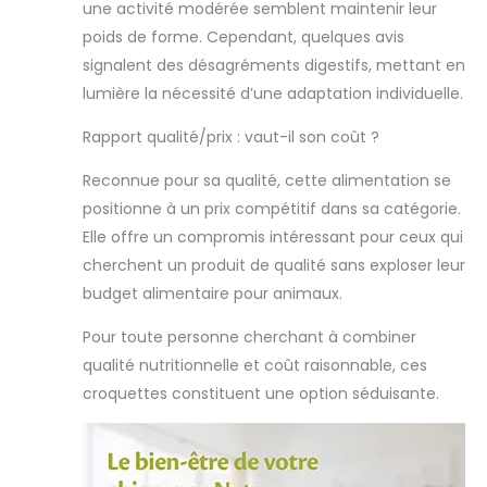
recettes sont
une activité modérée semblent maintenir leur
exemptes de
poids de forme. Cependant, quelques avis
céréales et
signalent des désagréments digestifs, mettant en
offrent à votre
lumière la nécessité d’une adaptation individuelle.
chien une
alimentation
Rapport qualité/prix : vaut-il son coût ?
riche en
protéines et en
Reconnue pour sa qualité, cette alimentation se
viande.
RENFORCEMENT
positionne à un prix compétitif dans sa catégorie.
DES HANCHES ET
Elle offre un compromis intéressant pour ceux qui
DES
cherchent un produit de qualité sans exploser leur
ARTICULATIONS :
budget alimentaire pour animaux.
La mobilité des
chiens adultes
Pour toute personne cherchant à combiner
sera soutenue
qualité nutritionnelle et coût raisonnable, ces
par des
quantités
croquettes constituent une option séduisante.
garanties de
glucosamine, de
sulfate de
chondroïtine et