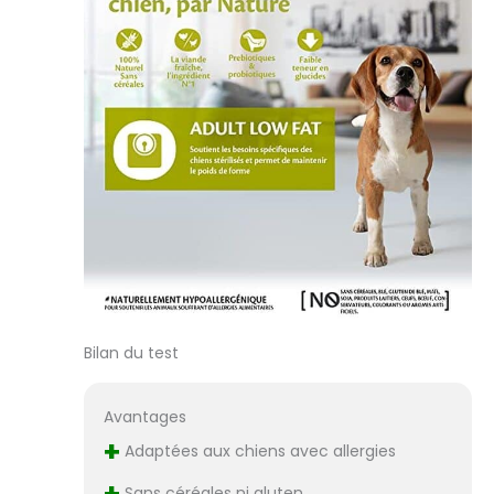
des niveaux de
sodium
contrôlés.
Bilan du test
Avantages
+
Adaptées aux chiens avec allergies
+
Sans céréales ni gluten