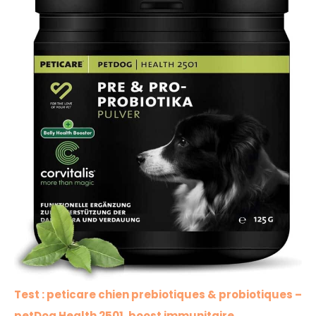
Test : peticare chien prebiotiques & probiotiques –
petDog Health 2501, boost immunitaire