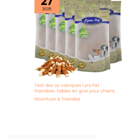
27
2025
Test des os calciques Lyra Pet :
friandises faibles en gras pour chiens
Nourriture & friandise