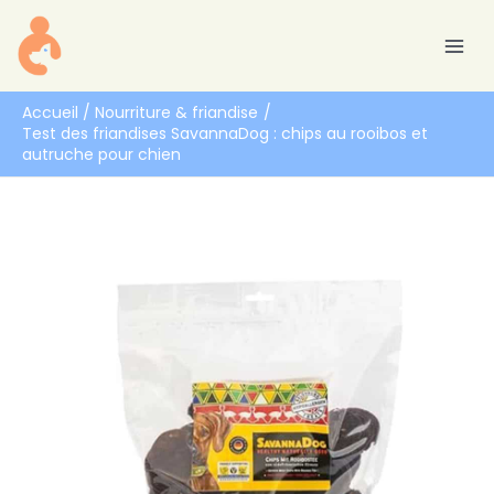
Aller
R
au
e
contenu
c
h
Accueil
Nourriture & friandise
Test des friandises SavannaDog : chips au rooibos et
e
autruche pour chien
r
c
h
e
r