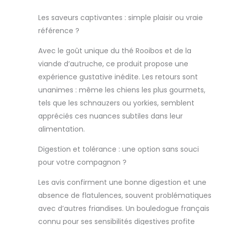
sensible Viande issue de
l'élevage libre : la viande pour ces
Les saveurs captivantes : simple plaisir ou vraie
friandises pour chien provient
référence ?
d'un élevage en plein air
respectueux de l'espèce. En
Avec le goût unique du thé Rooibos et de la
outre, les délicieuses friandises
viande d’autruche, ce produit propose une
pour chien sont livrées dans un
emballage recyclable
expérience gustative inédite. Les retours sont
SAVANNADOG: Délicieuses
unanimes : même les chiens les plus gourmets,
friandises pour chien pour tous
tels que les schnauzers ou yorkies, semblent
les amis à quatre pattes. Nous
appréciés ces nuances subtiles dans leur
sommes synonymes de produits
de qualité supérieure et durables
alimentation.
qui profitent à la fois à votre
animal de compagnie et à
Digestion et tolérance : une option sans souci
l'environnement
pour votre compagnon ?
Les avis confirment une bonne digestion et une
absence de flatulences, souvent problématiques
avec d’autres friandises. Un bouledogue français
connu pour ses sensibilités digestives profite