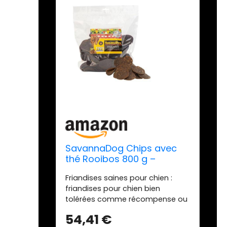
SavannaDog Chips avec
thé Rooibos 800 g –
Friandises pour chien sans
Friandises saines pour chien :
céréales et
friandises pour chien bien
hypoallergéniques,
tolérées comme récompense ou
friandises pour chiens
pour entre autres avec une forte
avec viande d'autruche,
54,41 €
proportion de viande d'autruche.
friandises pour chien avec