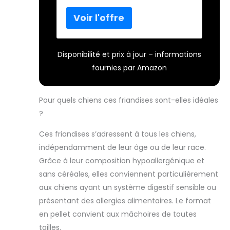
Les friandises pour chiens
fibres précieuses
contiennent de nombreux
minéraux précieux, des fibres et
des antioxydants naturels
Soutien pour animaux de
Disponibilité et prix à jour – informations
compagnie avec tous les chiens
fournies par Amazon
délicieux : en achetant ces
collations pour chiens, vous
soutenez les animaux de
Pour quels chiens ces friandises sont-elles idéales
compagnie dans les régions
socialement vulnérables
?
d'Afrique du Sud. Une
contribution qui va au-delà du
Ces friandises s’adressent à tous les chiens,
plaisir et profite aux animaux
indépendamment de leur âge ou de leur race.
Friandises pour chien sans
Grâce à leur composition hypoallergénique et
céréales : friandises à mâcher
sans céréales, elles conviennent particulièrement
hypoallergéniques et faibles en
aux chiens ayant un système digestif sensible ou
gras pour chiens sans céréales.
Ainsi, les friandises pour chien
présentant des allergies alimentaires. Le format
sont parfaites pour les nez à
en pellet convient aux mâchoires de toutes
fourrure avec un estomac
tailles.