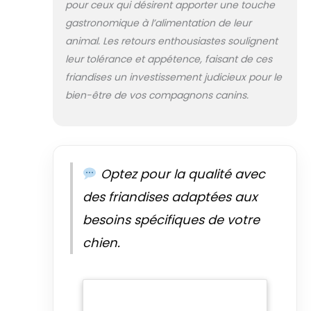
pour ceux qui désirent apporter une touche
SAVANNADOG: Délicieuses
gastronomique à l’alimentation de leur
friandises pour chien pour tous
les amis à quatre pattes. Nous
animal. Les retours enthousiastes soulignent
sommes synonymes de
leur tolérance et appétence, faisant de ces
produits de qualité supérieure
friandises un investissement judicieux pour le
et durables qui profitent à la
bien-être de vos compagnons canins.
fois à votre animal de
compagnie et à
l'environnement
Optez pour la qualité avec
des friandises adaptées aux
besoins spécifiques de votre
chien.