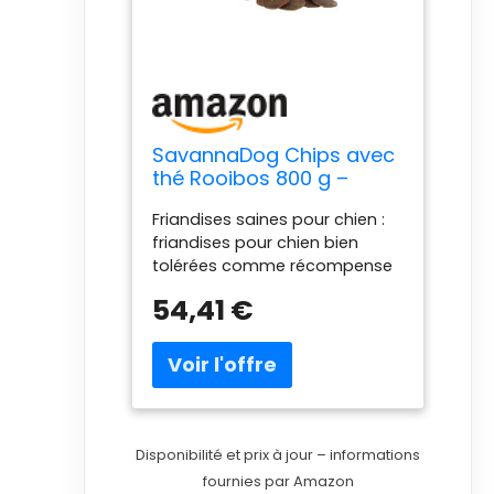
SavannaDog Chips avec
thé Rooibos 800 g –
Friandises pour chien
Friandises saines pour chien :
sans céréales et
friandises pour chien bien
hypoallergéniques,
tolérées comme récompense
friandises pour chiens
ou pour entre autres avec une
avec viande d'autruche,
54,41 €
forte proportion de viande
friandises pour chien
d'autruche. Les friandises pour
avec fibres précieuses
chiens contiennent de
nombreux minéraux précieux,
des fibres et des antioxydants
naturels Soutien pour animaux
de compagnie avec tous les
Disponibilité et prix à jour – informations
chiens délicieux : en achetant
fournies par Amazon