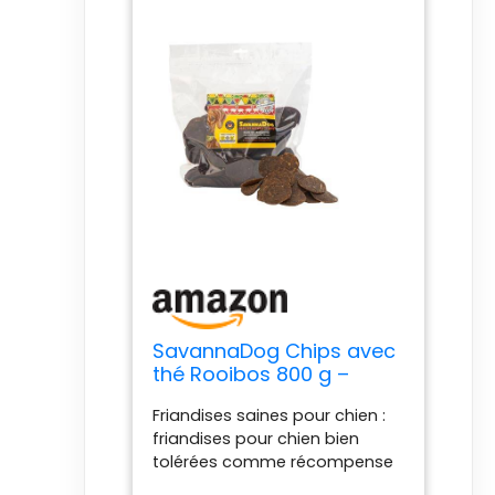
SavannaDog Chips avec
thé Rooibos 800 g –
Friandises pour chien
Friandises saines pour chien :
sans céréales et
friandises pour chien bien
hypoallergéniques,
tolérées comme récompense
friandises pour chiens
ou pour entre autres avec une
avec viande d'autruche,