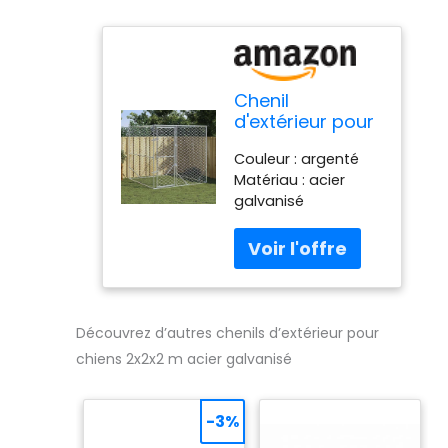
Chenil
d'extérieur pour
Chiens argenté
Couleur : argenté
2x2x2 m Acier
Matériau : acier
galvanisé,Niches
galvanisé
& enclos pour
Dimensions totales :
Chiens,24.4KG-
2 x 2 x 2 m (L x l x H)
153674
Dimensions
intérieures : 195 x 195
x 200 cm (L x l x H)
Dimensions de la
Découvrez d’autres chenils d’extérieur pour
porte : 52 x 190 cm (l
chiens 2x2x2 m acier galvanisé
x H)
-3%