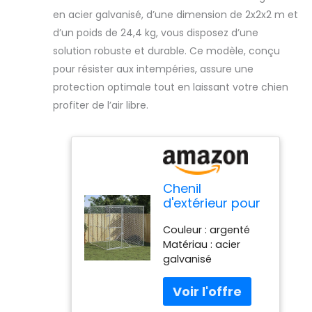
en acier galvanisé, d’une dimension de 2x2x2 m et
d’un poids de 24,4 kg, vous disposez d’une
solution robuste et durable. Ce modèle, conçu
pour résister aux intempéries, assure une
protection optimale tout en laissant votre chien
profiter de l’air libre.
Chenil
d'extérieur pour
Chiens argenté
Couleur : argenté
2x2x2 m Acier
Matériau : acier
galvanisé,Niches
galvanisé
& enclos pour
Dimensions totales :
Chiens,24.4KG-
2 x 2 x 2 m (L x l x H)
153674
Dimensions