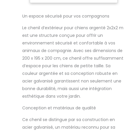
intérieures : 195 x 195
x 200 cm (L x l x H)
Dimensions de la
Un espace sécurisé pour vos compagnons
porte : 52 x 190 cm (l
x H)
Le chenil d’extérieur pour chiens argenté 2x2x2 m
est une structure conçue pour offrir un
environnement sécurisé et confortable à vos
animaux de compagnie. Avec ses dimensions de
200 x 195 x 200 cm, ce chenil offre suffisamment
d’espace pour les chiens de petite taille. Sa
couleur argentée et sa conception robuste en
acier galvanisé garantissent non seulement une
bonne durabilité, mais aussi une intégration
esthétique dans votre jardin.
Conception et matériaux de qualité
Ce chenil se distingue par sa construction en
acier galvanisé, un matériau reconnu pour sa