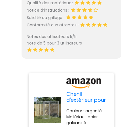
Qualité des matériaux :
Notice d’instructions :
Solidité du grillage :
Conformité aux attentes :
Notes des utilisateurs 5/5
Note de 5 pour 3 utilisateurs
Chenil
d'extérieur pour
Chiens argenté
Couleur : argenté
2x2x2 m Acier
Matériau : acier
galvanisé,Niches
galvanisé
& enclos pour