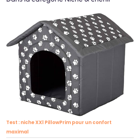
Test : niche XXl PillowPrim pour un confort
maximal