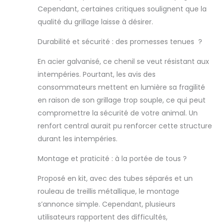
tout simplement
Cependant, certaines critiques soulignent que la
de se reposer.
qualité du grillage laisse à désirer.
【Construction
robuste :】
Durabilité et sécurité : des promesses tenues ?
fabriquée en
acier galvanisé
En acier galvanisé, ce chenil se veut résistant aux
très résistant, la
intempéries. Pourtant, les avis des
cage pour chien
est robuste et
consommateurs mettent en lumière sa fragilité
durable. 【Porte
en raison de son grillage trop souple, ce qui peut
verrouillable :】 la
compromettre la sécurité de votre animal. Un
niche extérieure
renfort central aurait pu renforcer cette structure
pour chien a une
durant les intempéries.
porte
verrouillable pour
Montage et praticité : à la portée de tous ?
protéger vos
petits animaux
Proposé en kit, avec des tubes séparés et un
des prédateurs
et autres
rouleau de treillis métallique, le montage
dangers à
s’annonce simple. Cependant, plusieurs
l'extérieur.
utilisateurs rapportent des difficultés,