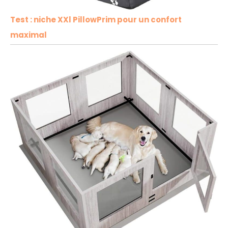
Test : niche XXl PillowPrim pour un confort
maximal