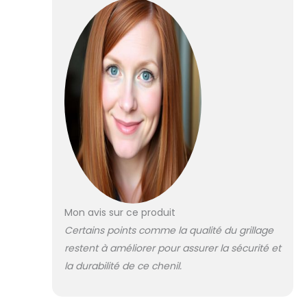
cage pour chien est robuste et
durable. 【Porte verrouillable :】
la niche extérieure pour chien a
une porte verrouillable pour
protéger vos petits animaux
des prédateurs et autres
dangers à l'extérieur.
【Conception en maille :】 la
conception en maille du chenil
pour chiens assure des
conditions de vie sèches et
ventilées.
Mon avis sur ce produit
Certains points comme la qualité du grillage
restent à améliorer pour assurer la sécurité et
la durabilité de ce chenil.