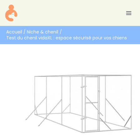
Aller
R
au
e
contenu
c
h
Accueil
Niche & chenil
Test du chenil vidaXL : espace sécurisé pour vos chiens
e
r
c
h
e
r