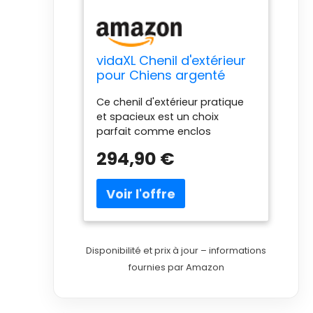
vidaXL Chenil d'extérieur
pour Chiens argenté
2x6x2 m Acier galvanisé
Ce chenil d'extérieur pratique
et spacieux est un choix
parfait comme enclos
extérieur pour garder vos
294,90 €
animaux de compagnie en
sécurité et à l'aise. 【Niche
polyvalente :】 la niche pour
chien dispose d'un espace
spacieux qui permet à vos
chiens, poules, lapins, canards
et autres petits animaux de
Disponibilité et prix à jour – informations
jouer, de faire de l'exercice, de
fournies par Amazon
s'entraîner ou tout simplement
de se reposer. 【Construction
robuste :】 fabriquée en acier