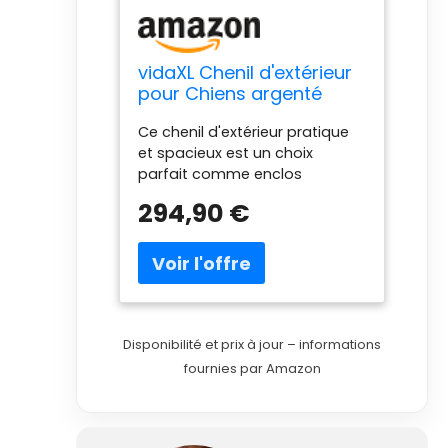
vidaXL Chenil d'extérieur
pour Chiens argenté
2x6x2 m Acier galvanisé
Ce chenil d'extérieur pratique
et spacieux est un choix
parfait comme enclos
extérieur pour garder vos
294,90 €
animaux de compagnie en
sécurité et à l'aise. 【Niche
polyvalente :】 la niche pour
chien dispose d'un espace
spacieux qui permet à vos
chiens, poules, lapins, canards
et autres petits animaux de
Disponibilité et prix à jour – informations
jouer, de faire de l'exercice, de
fournies par Amazon
s'entraîner ou tout simplement
de se reposer. 【Construction
robuste :】 fabriquée en acier
galvanisé très résistant, la