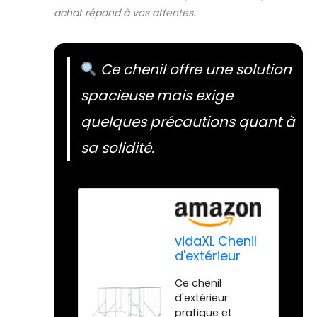
achat répond à vos attentes.
Ce chenil offre une solution
spacieuse mais exige
quelques précautions quant à
sa solidité.
vidaXL Chenil
d'extérieur
pour Chiens
Ce chenil
argenté 2x6x2
d'extérieur
m Acier
pratique et
galvanisé