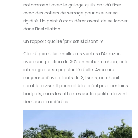
【Conception en
notamment avec le grillage qu’ils ont dû fixer
maille :】 la
avec des colliers de serrage pour assurer sa
conception en
maille du chenil
rigidité. Un point à considérer avant de se lancer
pour chiens
dans l’installation.
assure des
conditions de vie
Un rapport qualité/prix satisfaisant ?
sèches et
ventilées.
Classé parmi les meilleures ventes d’Amazon
avec une position de 302 en niches à chien, cela
interroge sur sa popularité réelle. Avec une
moyenne d’avis clients de 3,1 sur 5, ce chenil
semble diviser. Il pourrait être idéal pour certains
budgets, mais les attentes sur la qualité doivent
demeurer modérées.