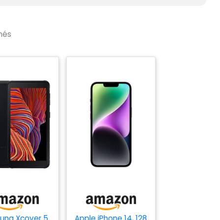
nés
ung Xcover 5
Apple iPhone 14, 128