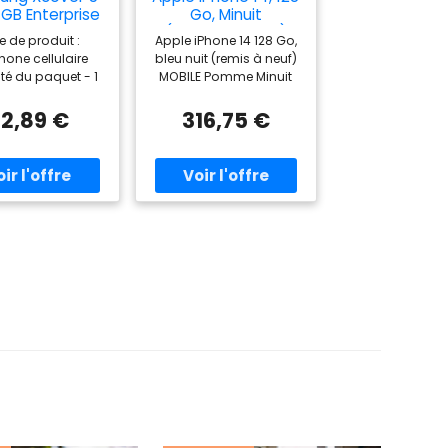
GB Enterprise
Go, Minuit
tion Black EU
(Reconditionné)
e de produit :
Apple iPhone 14 128 Go,
onditionné)
hone cellulaire
bleu nuit (remis à neuf)
té du paquet - 1
MOBILE Pomme Minuit
cité du point
accès mobile
2,89 €
316,75 €
ort de charge
rapide