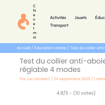
Aller
C
au
hi
e
contenu
Activités
Jouets
Éduc
n
e
Transport
t
m
oi
Accueil
Éducation canine
Test du collier an
Test du collier anti-aboi
réglable 4 modes
Par
Luc Lambert
/
24 septembre 2025
/
1 min
4.8/5 - (10 votes)