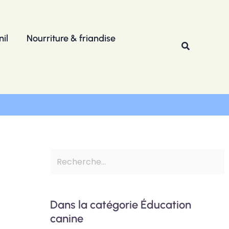
R
e
il
Nourriture & friandise
c
Recherche
h
e
r
c
h
e
r
Dans la catégorie Éducation
canine