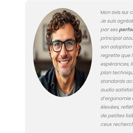
Mon avis sur c
Je suis agréa
par ses
perfo
principal ato
son adoption 
regrette que 
espérances, l
plan techniqu
standards actu
audio satisfai
d’ergonomie e
élevées, reflé
de petites fai
ceux recherch