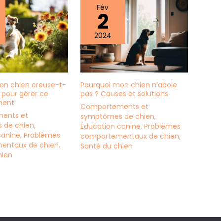
Fév
2
2024
on chien creuse-t-
Pourquoi mon chien n’aboie
s pour gérer ce
pas ? Causes et solutions
ment
Comportements et
ents et
symptômes de chien
,
 de chien
,
Éducation canine
,
Problèmes
canine
,
Problèmes
comportementaux de chien
,
entaux de chien
,
Santé du chien
hien