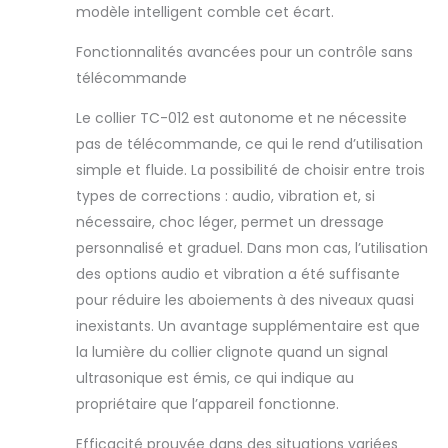
modèle intelligent comble cet écart.
est inaudible pour
les humains mais
Fonctionnalités avancées pour un contrôle sans
très efficace pour
télécommande
capturer attention
et arrêt du chien
Le collier TC-012 est autonome et ne nécessite
aboiement de
chien ping 【Mode
pas de télécommande, ce qui le rend d’utilisation
anti-aboiement
simple et fluide. La possibilité de choisir entre trois
automatique et
types de corrections : audio, vibration et, si
protection】Le
nécessaire, choc léger, permet un dressage
collier anti-
aboiement pour
personnalisé et graduel. Dans mon cas, l’utilisation
chien SLAYKAM
des options audio et vibration a été suffisante
dispose d'une
pour réduire les aboiements à des niveaux quasi
fonction d'arrêt de
inexistants. Un avantage supplémentaire est que
sécurité qui met
la lumière du collier clignote quand un signal
temporairement
en pause le
ultrasonique est émis, ce qui indique au
fonctionnement
propriétaire que l’appareil fonctionne.
pendant 1 min
après 5
Efficacité prouvée dans des situations variées