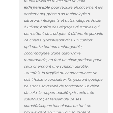
toutes tailles se révèle être un outil
très efficace pour
capturer attention
indispensable
pour réduire efficacement les
et arrêt du chien
aboiements, grâce à sa technologie à
aboiement de
ultrasons intelligents et automatiques. Facile
chien ping 【Mode
à utiliser, il offre des réglages ajustables qui
anti-aboiement
automatique et
permettent de s’adapter à différents gabarits
protection】Le
de chiens, garantissant ainsi un confort
collier anti-
optimal. La batterie rechargeable,
aboiement pour
accompagnée d’une autonomie
chien SLAYKAM
dispose d'une
remarquable, en font un choix pratique pour
fonction d'arrêt de
ceux cherchant une solution durable.
sécurité qui met
Toutefois, la fragilité du connecteur est un
temporairement
point faible à considérer, l’impactant quelque
en pause le
peu dans sa qualité de fabrication. En dépit
fonctionnement
pendant 1 min
de cela, le rapport qualité-prix reste très
après 5
satisfaisant, et l’ensemble de ses
déclencheurs.
caractéristiques techniques en font un
Appuyez
produit idéal pour ceux qui souhaitent
simplement sur le