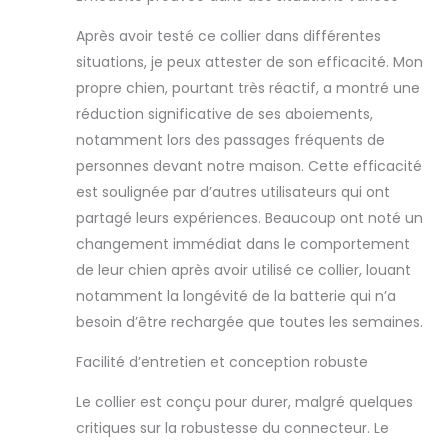
déclencheurs.
Appuyez
Après avoir testé ce collier dans différentes
simplement sur le
situations, je peux attester de son efficacité. Mon
bouton
propre chien, pourtant très réactif, a montré une
d'alimentation
réduction significative de ses aboiements,
pour le réactiver.
Le collier anti-
notamment lors des passages fréquents de
aboiement pour
personnes devant notre maison. Cette efficacité
grand chien est
est soulignée par d’autres utilisateurs qui ont
entièrement
partagé leurs expériences. Beaucoup ont noté un
automatique.
Tout ce que vous
changement immédiat dans le comportement
avez à faire est de
de leur chien après avoir utilisé ce collier, louant
ramener les
notamment la longévité de la batterie qui n’a
appareils de
besoin d’être rechargée que toutes les semaines.
contrôle des
aboiements de
Facilité d’entretien et conception robuste
chien à la maison,
de l'allumer et de
Le collier est conçu pour durer, malgré quelques
le mettre sur le
critiques sur la robustesse du connecteur. Le
cou de votre