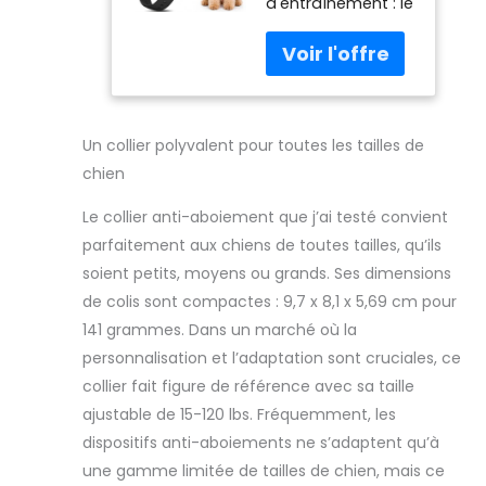
d'entraînement : le
moyenne et
collier anti-
grande taille,
aboiement pour
intelligent à
chiens dispose de
ultrasons
modes
automatiques
ultrasoniques
– Collier de
réglables + 3
dressage
Un collier polyvalent pour toutes les tailles de
modes
rechargeable
chien
d'entraînement
anti-
réglables ; son
aboiement
Le collier anti-aboiement que j’ai testé convient
ultrasonique
avec vibration
parfaitement aux chiens de toutes tailles, qu’ils
combiné avec une
étanche et
soient petits, moyens ou grands. Ses dimensions
fonction bip, plus
efficace pour
de colis sont compactes : 9,7 x 8,1 x 5,69 cm pour
apprendre à vos
141 grammes. Dans un marché où la
chiens à être
personnalisation et l’adaptation sont cruciales, ce
détendu et assez,
collier fait figure de référence avec sa taille
les émetteurs
ultrasoniques
ajustable de 15-120 lbs. Fréquemment, les
émettent un son
dispositifs anti-aboiements ne s’adaptent qu’à
inoffensif et aigu
une gamme limitée de tailles de chien, mais ce
de 24 à 26 kHz qui