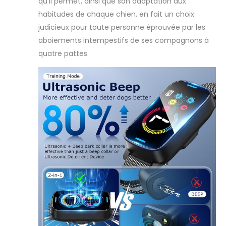
qu’il permet, ainsi que son adaptation aux
bouton
habitudes de chaque chien, en fait un choix
d'alimentation
judicieux pour toute personne éprouvée par les
pour changer de
mode à volonté,
aboiements intempestifs de ses compagnons à
fournit la méthode
quatre pattes.
d'entraînement la
plus appropriée
pour les
aboiements de
votre chien. La
fonction de
dressage
progressif rend le
collier anti-
aboiement
incroyablement
utile pour fournir
un renforcement
positif pour un
bon
comportement,