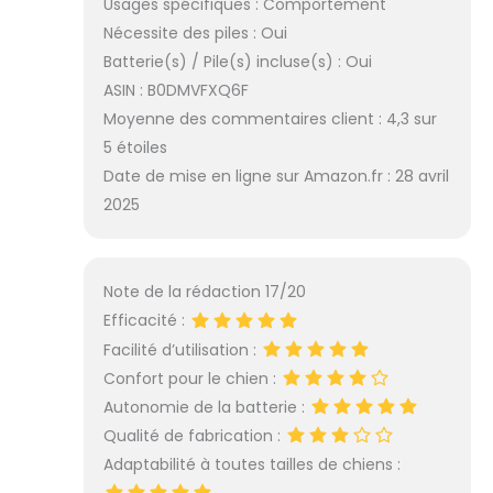
Usages spécifiques : Comportement
piscine ou la plage
Nécessite des piles : Oui
S'adapte à toutes
Batterie(s) / Pile(s) incluse(s) : Oui
les tailles de
chiens : le collier
ASIN : B0DMVFXQ6F
anti-aboiement
Moyenne des commentaires client : 4,3 sur
SLAYKAM mesure
5 étoiles
63,5 cm. Ce collier
Date de mise en ligne sur Amazon.fr : 28 avril
anti-aboiement
pour grande
2025
sangle de chien
est fabriqué en
nylon doux doux
Note de la rédaction 17/20
pour la peau et
confortable,
Efficacité :
convient aux
Facilité d’utilisation :
chiens de plus de
Confort pour le chien :
6,8 à 54,4 kg avec
Autonomie de la batterie :
un tour de cou de
15,2 à 63,5 cm.
Qualité de fabrication :
Collier anti-
Adaptabilité à toutes tailles de chiens :
aboiement