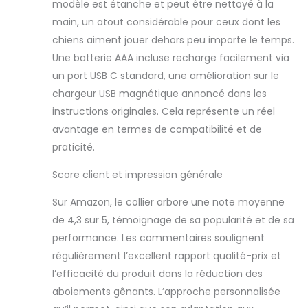
chien. Il élimine
modèle est étanche et peut être nettoyé à la
efficacement les
main, un atout considérable pour ceux dont les
aboiements
chiens aiment jouer dehors peu importe le temps.
gênants la nuit ou
Une batterie AAA incluse recharge facilement via
lorsque vous êtes
absent, créant un
un port USB C standard, une amélioration sur le
environnement
chargeur USB magnétique annoncé dans les
paisible pour votre
instructions originales. Cela représente un réel
famille et vos
avantage en termes de compatibilité et de
voisins 【Modes
séparés et
praticité.
multiples plus
Score client et impression générale
sûrs】 : l'appareil
anti-aboiement
Sur Amazon, le collier arbore une note moyenne
pour chiens
dispose de
de 4,3 sur 5, témoignage de sa popularité et de sa
plusieurs modes
performance. Les commentaires soulignent
de travail, 7
régulièrement l’excellent rapport qualité-prix et
niveaux de
l’efficacité du produit dans la réduction des
sensibilité
réglables ; il suffit
aboiements gênants. L’approche personnalisée
d'appuyer sur le