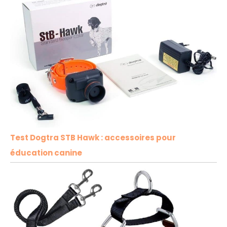
taille, moyens et
petits chiens. Avec
l'étanchéité IP67,
vos chiens
apprécieront le
bain, la natation,
la poursuite des
jouets autour
d'une piscine ou
de jouer sous la
pluie. Remarque :
si votre chien est
plus petit et que la
Test Dogtra STB Hawk : accessoires pour
laisse est trop
longue, vous
éducation canine
pouvez utiliser des
ciseaux pour
couper l'extrémité
et utiliser un
briquet pour le
sceller afin d'éviter
l'effilochage