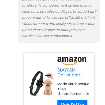
bouton
améliorer le comportement de leur animal
d'alimentation
sans souci de tailles ou d’âges. Le confort qu’il
pour le réactiver.
procure aux chiens et son efficacité méritent
Le collier anti-
véritablement d’être soulignés, même si des
aboiement pour
grand chien est
précautions s’imposent pour préserver
entièrement
certaines de ses composantes.
automatique.
Tout ce que vous
avez à faire est de
ramener les
appareils de
contrôle des
aboiements de
SLAYKAM
chien à la maison,
Collier anti-
de l'allumer et de
aboiement
le mettre sur le
Mode ultrasonique
pour chiens de
cou de votre
+ bip
petite,
chien. Il élimine
d'entraînement : le
moyenne et
efficacement les
collier anti-
grande taille,
aboiements
aboiement pour
intelligent à