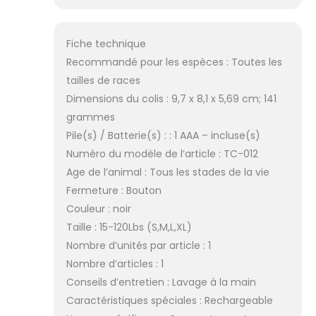
pour chien
SLAYKAM adopte
une grande
Fiche technique
interface couleur
LED intuitive,
Recommandé pour les espèces : Toutes les
l'écran d'affichage
tailles de races
couleur affiche
Dimensions du colis : 9,7 x 8,1 x 5,69 cm; 141
clairement les
grammes
niveaux de
sensibilité, la
Pile(s) / Batterie(s) : : 1 AAA – incluse(s)
puissance
Numéro du modèle de l’article : TC-012
restante et les
Age de l’animal : Tous les stades de la vie
paramètres du
Fermeture : Bouton
mode actuel. Sa
Couleur : noir
construction
imperméable et
Taille : 15-120Lbs (S,M,L,XL)
sa sangle en nylon
Nombre d’unités par article : 1
durable lui
Nombre d’articles : 1
permettent de
Conseils d’entretien : Lavage à la main
résister aux
aventures en plein
Caractéristiques spéciales : Rechargeable
air dans le parc, la