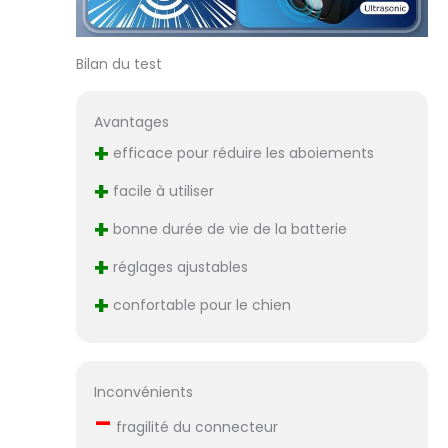
c'est le meilleur
cadeau pour votre
chien. En outre, si
Bilan du test
vous ne voulez
pas le mode, vous
pouvez choisir ce
Avantages
mode et définir le
+
efficace pour réduire les aboiements
niveau sur 0 pour
l'éteindre.
+
facile à utiliser
Chargement USB
rapide et durable :
+
bonne durée de vie de la batterie
le collier
+
aboiement pour
réglages ajustables
chiens de taille
+
moyenne se
confortable pour le chien
charge en
seulement 1,5
heure et peut
durer jusqu'à 15
Inconvénients
jours. Le collier
–
fragilité du connecteur
anti-aboiement