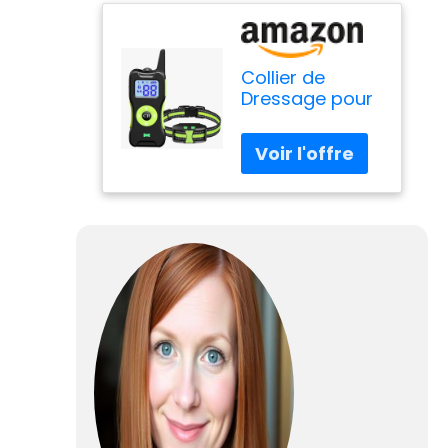
Collier de
Dressage pour
Chiens, Collier
Electrique
Chien avec
Télécommande
3 Mode de
Formation Bip
Vibration Choc,
Portée de
500m, IP67
Étanche avec
Verrouillage de
Sécurité pour
Chiens,Vert
Émeraude