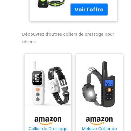
Electrique
Chien avec
Télécommande
3 Mode de
Formation Bip
Découvrez d’autres colliers de dressage pour
Vibration Choc,
Portée de
chiens
500m, IP67
Étanche avec
Verrouillage de
Sécurité pour
Chiens,Vert
Émeraude
Collier de Dressage
Meloive Collier de