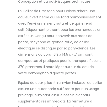
Conception et caractéristiques techniques
Vibration Choc,
Portée de
Le Collier de Dressage pour Chiens arbore une
500m, IP67
couleur vert herbe qui se fond harmonieusement
Étanche avec
Verrouillage de
avec l’environnement naturel, ce qui le rend
Sécurité pour
esthétiquement plaisant pour les promenades en
Chiens,Vert
extérieur. Conçu pour convenir aux races de
Émeraude
petite, moyenne et grande taille, ce collier
électrique se distingue par sa polyvalence. Les
dimensions du colis, 16,9 x 14,5 x 4,7 cm, sont
compactes et pratiques pour le transport. Pesant
370 grammes, il reste léger autour du cou de
votre compagnon à quatre pattes.
Équipé de deux piles lithium-ion incluses, ce collier
assure une autonomie suffisante pour un usage
prolongé, éliminant ainsi le besoin d’achats
supplémentaires immédiats. La fermeture à