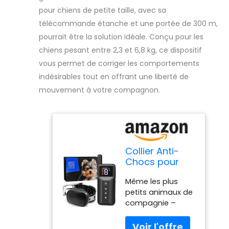
pour chiens de petite taille, avec sa
télécommande étanche et une portée de 300 m,
pourrait être la solution idéale. Conçu pour les
chiens pesant entre 2,3 et 6,8 kg, ce dispositif
vous permet de corriger les comportements
indésirables tout en offrant une liberté de
mouvement à votre compagnon.
Collier Anti-
Chocs pour
Chien de Petite
Même les plus
Taille pour
petits animaux de
Dressage de
compagnie –
Petits Chiens
Alors que d'autres
de 2,3 à 6,8 kg
colliers de
avec