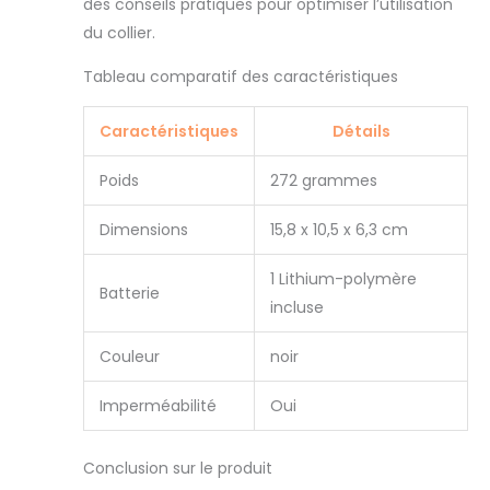
des conseils pratiques pour optimiser l’utilisation
résistant à l'eau,
du collier.
de sorte que vous
pouvez également
Tableau comparatif des caractéristiques
l'emporter lors de
promenades
nocturnes. Sangle
Caractéristiques
Détails
plus fine pour que
même les petits
Poids
272 grammes
chiens le trouvent
à l'aise Il suffit de
Dimensions
15,8 x 10,5 x 6,3 cm
charger une fois
par semaine –
1 Lithium-polymère
Batterie lithium-
Batterie
incluse
ion longue durée
signifie qu'avec
Couleur
noir
une utilisation
normale, vous
n'avez besoin de
Imperméabilité
Oui
charger le collier
qu'une fois par
Conclusion sur le produit
semaine. De plus,