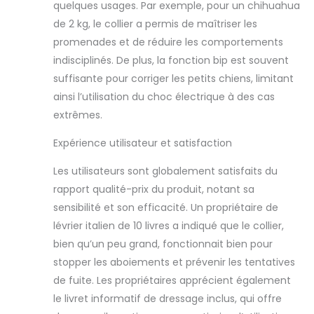
quelques usages. Par exemple, pour un chihuahua
chien avec modes
de 2 kg, le collier a permis de maîtriser les
sonores et
promenades et de réduire les comportements
vibrations inclus.
Renforce les
indisciplinés. De plus, la fonction bip est souvent
habitudes
suffisante pour corriger les petits chiens, limitant
positives et le
ainsi l’utilisation du choc électrique à des cas
changement de
extrêmes.
comportement
durable. Parfait
Expérience utilisateur et satisfaction
pour une
utilisation en
Les utilisateurs sont globalement satisfaits du
extérieur ou en
rapport qualité-prix du produit, notant sa
intérieur. Portée
accrue de 304,8 m
sensibilité et son efficacité. Un propriétaire de
Design minimaliste
lévrier italien de 10 livres a indiqué que le collier,
et durable : le
bien qu’un peu grand, fonctionnait bien pour
collier étanche
stopper les aboiements et prévenir les tentatives
renforcé résiste à
toutes les activités
de fuite. Les propriétaires apprécient également
de votre chien.
le livret informatif de dressage inclus, qui offre
Design léger et