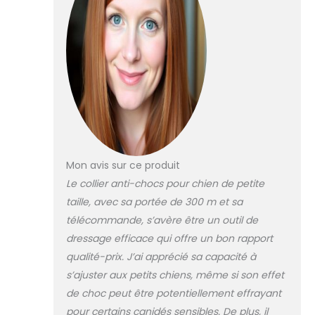
(20,3 à 66 cm) –
ce qui le rend
adapté à tous les
chiens de plus de
2,3 kg, y compris
les chihuahuas et
les bichons Guide
de dressage pour
chien : chaque
commande est
livrée avec un
Mon avis sur ce produit
manuel
Le collier anti-chocs pour chien de petite
d'utilisation
taille, avec sa portée de 300 m et sa
complet
comprenant
télécommande, s’avère être un outil de
comment
dressage efficace qui offre un bon rapport
enseigner les
qualité-prix. J’ai apprécié sa capacité à
commandes de
s’ajuster aux petits chiens, même si son effet
base, comment
utiliser le collier à
de choc peut être potentiellement effrayant
distance de
pour certains canidés sensibles. De plus, il