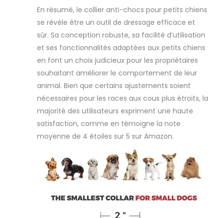
la télécommande
En résumé, le collier anti-chocs pour petits chiens
se glisse
se révèle être un outil de dressage efficace et
facilement dans
votre poche pour
sûr. Sa conception robuste, sa facilité d’utilisation
que vous puissiez
et ses fonctionnalités adaptées aux petits chiens
l'emporter avec
en font un choix judicieux pour les propriétaires
vous. Livré avec
souhaitant améliorer le comportement de leur
mode veille
d'économie de
animal. Bien que certains ajustements soient
batterie
nécessaires pour les races aux cous plus étroits, la
majorité des utilisateurs expriment une haute
satisfaction, comme en témoigne la note
moyenne de 4 étoiles sur 5 sur Amazon.