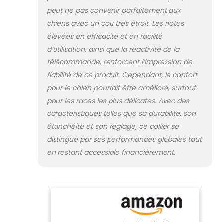
manière sûre et
peut ne pas convenir parfaitement aux
efficace et
chiens avec un cou très étroit. Les notes
comment utiliser
efficacement le
élevées en efficacité et en facilité
renforcement
d’utilisation, ainsi que la réactivité de la
positif pour un
télécommande, renforcent l’impression de
changement de
fiabilité de ce produit. Cependant, le confort
comportement
pour le chien pourrait être amélioré, surtout
tout au long de la
vie Renforcement
pour les races les plus délicates. Avec des
du comportement
caractéristiques telles que sa durabilité, son
positif : un
étanchéité et son réglage, ce collier se
système complet
distingue par ses performances globales tout
de dressage de
chien avec modes
en restant accessible financièrement.
sonores et
vibrations inclus.
Renforce les
habitudes
positives et le
changement de