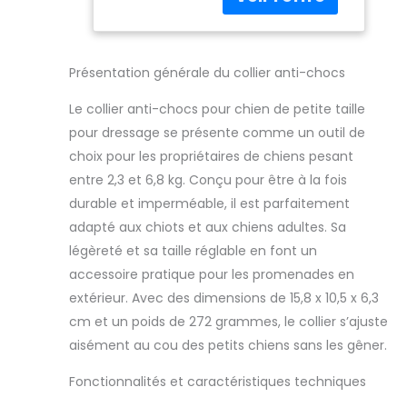
dressage disent «
télécommande
convient aux
– Étanche et
petits chiens »,
portée de 300
mais finissent par
m
Présentation générale du collier anti-chocs
être énormes pour
eux. Le collier à
Le collier anti-chocs pour chien de petite taille
distance Envirik a
pour dressage se présente comme un outil de
un collier réglable
choix pour les propriétaires de chiens pesant
(20,3 à 66 cm) –
entre 2,3 et 6,8 kg. Conçu pour être à la fois
ce qui le rend
adapté à tous les
durable et imperméable, il est parfaitement
chiens de plus de
adapté aux chiots et aux chiens adultes. Sa
2,3 kg, y compris
légèreté et sa taille réglable en font un
les chihuahuas et
accessoire pratique pour les promenades en
les bichons Guide
de dressage pour
extérieur. Avec des dimensions de 15,8 x 10,5 x 6,3
chien : chaque
cm et un poids de 272 grammes, le collier s’ajuste
commande est
aisément au cou des petits chiens sans les gêner.
livrée avec un
manuel
Fonctionnalités et caractéristiques techniques
d'utilisation