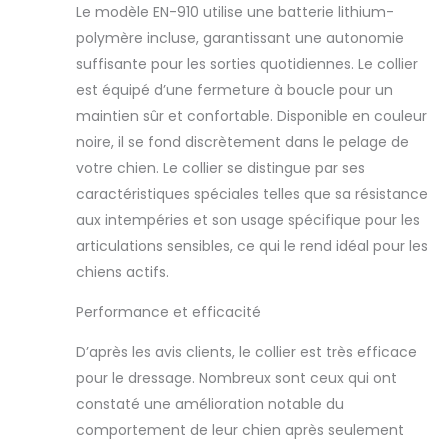
complet
Le modèle EN-910 utilise une batterie lithium-
comprenant
polymère incluse, garantissant une autonomie
comment
suffisante pour les sorties quotidiennes. Le collier
enseigner les
commandes de
est équipé d’une fermeture à boucle pour un
base, comment
maintien sûr et confortable. Disponible en couleur
utiliser le collier à
noire, il se fond discrètement dans le pelage de
distance de
votre chien. Le collier se distingue par ses
manière sûre et
efficace et
caractéristiques spéciales telles que sa résistance
comment utiliser
aux intempéries et son usage spécifique pour les
efficacement le
articulations sensibles, ce qui le rend idéal pour les
renforcement
chiens actifs.
positif pour un
changement de
Performance et efficacité
comportement
tout au long de la
D’après les avis clients, le collier est très efficace
vie Renforcement
pour le dressage. Nombreux sont ceux qui ont
du comportement
positif : un
constaté une amélioration notable du
système complet
comportement de leur chien après seulement
de dressage de