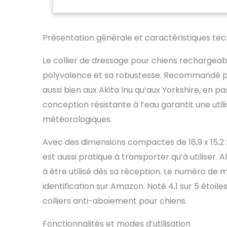
creuser, mord
se rouler dan
【Protection
par des embo
Présentation générale et caractéristiques te
contre le mal
contact méta
Le collier de dressage pour chiens rechargeab
Statique (0-
polyvalence et sa robustesse. Recommandé pour
Remarque: le
plus de 12 h
aussi bien aux Akita Inu qu’aux Yorkshire, en pa
Chien】Avec 
conception résistante à l’eau garantit une utili
adapter aux 
météorologiques.
convient à l
Collier en n
l'obscurité
Avec des dimensions compactes de 16,9 x 15,2
dressage av
est aussi pratique à transporter qu’à utiliser. A
sans obstac
à être utilisé dès sa réception. Le numéro de 
entraîner l
promenades, 
identification sur Amazon. Noté 4,1 sur 5 étoiles 
dressage po
colliers anti-aboiement pour chiens.
de dresser v
les temps(pl
Fonctionnalités et modes d’utilisation
résistante 