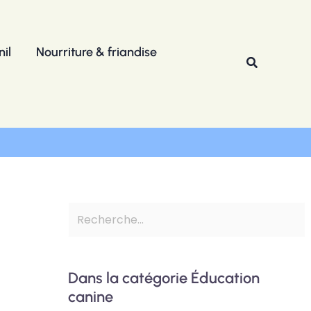
R
e
il
Nourriture & friandise
c
Recherche
h
e
r
c
h
e
r
Dans la catégorie Éducation
canine