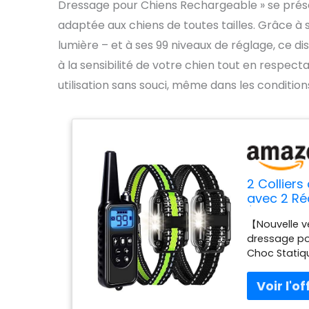
Dressage pour Chiens Rechargeable » se prése
adaptée aux chiens de toutes tailles. Grâce à 
lumière – et à ses 99 niveaux de réglage, ce dis
à la sensibilité de votre chien tout en respect
utilisation sans souci, même dans les condition
2 Collier
avec 2 Réc
Électriqu
【Nouvelle v
Lumière, 
dressage pou
Choc Statiqu
régler rapid
pour aider à
comportemen