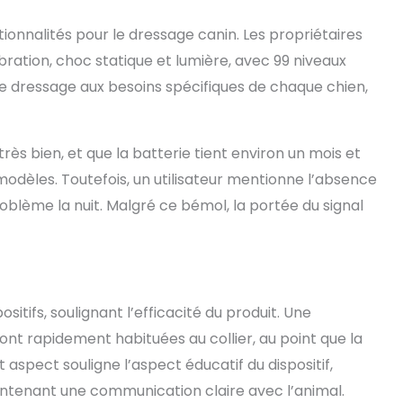
SB Rechargeur, Recharger rapide et facile par votre
onnalités pour le dressage canin. Les propriétaires
ur portable/chargeur/banque d'alimentation,
r les longues journées de chasse et balades (dans
bration, choc statique et lumière, avec 99 niveaux
mp, jardin, cour et forêt). La Garantie est 2 Ans
le dressage aux besoins spécifiques de chaque chien,
te de la commande. S'il a des questions ou
vous pouvez nous envoyer un message directement.
rès bien, et que la batterie tient environ un mois et
odèles. Toutefois, un utilisateur mentionne l’absence
problème la nuit. Malgré ce bémol, la portée du signal
sitifs, soulignant l’efficacité du produit. Une
sont rapidement habituées au collier, au point que la
t aspect souligne l’aspect éducatif du dispositif,
ntenant une communication claire avec l’animal.