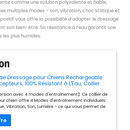
nte comme une solution polyvalente et fiable,
ses multiples modes – son, vibration, choc statique et
positif vous offre la possibilité d’adapter le dressage
ant son bien-être. Sa résistance à l’eau garantit une
s les plus humides.
s de Dressage pour Chiens Rechargeable
epteurs, 100% Résistant à L'Eau, Collier
e avec Modes Son, Vibration, Choc Statique,
ersion avec 4 modes d'entraînement】Ce collier de
99 Niveaux pour Petit Moyen Grand Chien
r chien offre 4 Modes d'entraînement individuels:
e, Vibration, Son, Lumière - ce qui vous permet de
ement le niveau de sensibilité si nécessaire. Idéal
 corriger les mauvaises habitudes ou les
ts agressifs, par exemple: aboyer, grogner,