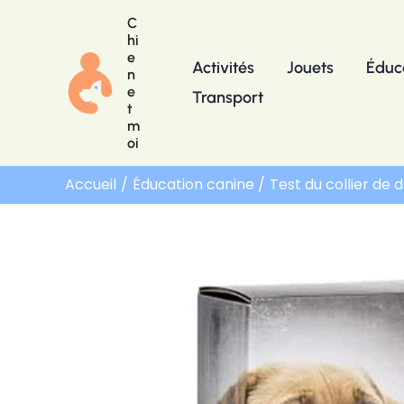
Aller
C
au
hi
e
contenu
Activités
Jouets
Éduc
n
e
Transport
t
m
oi
Accueil
Éducation canine
Test du collier de