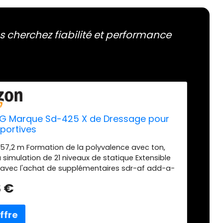
s cherchez fiabilité et performance
G Marque Sd-425 X de Dressage pour
portives
57,2 m Formation de la polyvalence avec ton,
la simulation de 21 niveaux de statique Extensible
 avec l'achat de supplémentaires sdr-af add-a-
rs Étanche et submersible à 25 pieds à l'aide de
3 €
nologie brevetée Batterie lithium-ion piles durent
res par charge