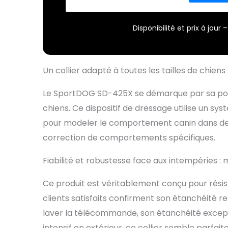
Disponibilité et prix à jou
Un collier adapté à toutes les tailles de chiens :
Le SportDOG SD-425X se démarque par sa polyva
chiens. Ce dispositif de dressage utilise un sy
pour modeler le comportement canin dans des 
correction de comportements spécifiques.
Fiabilité et robustesse face aux intempéries : 
Ce produit est véritablement conçu pour rési
clients satisfaits confirment son étanchéité 
laver la télécommande, son étanchéité except
intensif en extérieur, ce collier semble parfa