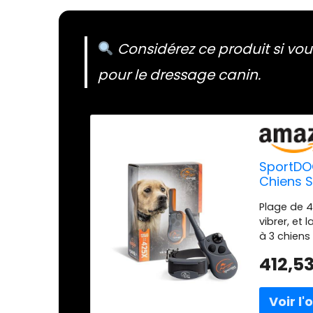
Considérez ce produit si vou
pour le dressage canin.
SportDO
Chiens S
Plage de 4
vibrer, et 
à 3 chiens
dog collie
412,5
notre tech
50–70 heu