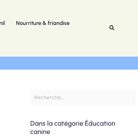
R
e
il
Nourriture & friandise
c
Recherche
h
e
r
c
h
e
r
Dans la catégorie Éducation
canine