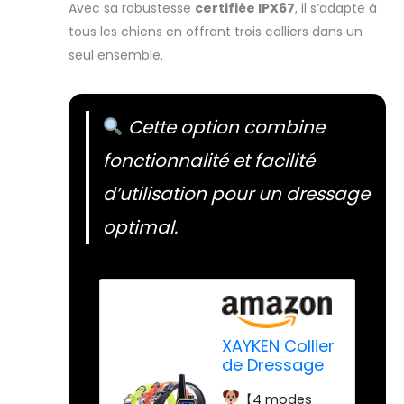
Avec sa robustesse
certifiée IPX67
, il s’adapte à
tous les chiens en offrant trois colliers dans un
seul ensemble.
Cette option combine
fonctionnalité et facilité
d’utilisation pour un dressage
optimal.
XAYKEN Collier
de Dressage
Rechargeable
【4 modes
pour Chien