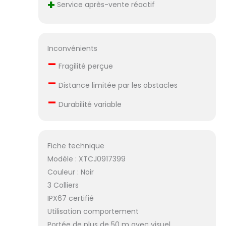
+
pour chiens est
Service après-vente réactif
plus petit, plus
mince et plus
léger que la
concurrence. De
Inconvénients
plus, le mode
–
Fragilité perçue
économie
d’énergie
–
Distance limitée par les obstacles
automatique
–
permet
Durabilité variable
d’augmenter la
durée de vie de la
batterie lorsqu’il
n’est pas utilisé.
Fiche technique
collier de rappel
Modèle : XTCJ0917399
pour chien est
Couleur : Noir
constitué de
Matériaux
3 Colliers
Hypoallergénique
IPX67 certifié
de première
Utilisation comportement
qualité pour un
Portée de plus de 50 m avec visuel
Confort Optimal