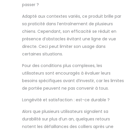
utilisé pour aider
passer ?
à corriger les
aboiements, la
Adapté aux contextes variés, ce produit brille par
marche en laisse,
sa praticité dans l’entraînement de plusieurs
la position assise,
chiens. Cependant, son efficacité se réduit en
l'agressivité et
toute autre
présence d’obstacles évitant une ligne de vue
obéissance. ce
directe. Ceci peut limiter son usage dans
collier anti
certaines situations.
aboiement chien
Portée jusqu'à
Pour des conditions plus complexes, les
800 mètres.
utilisateurs sont encouragés à évaluer leurs
【Lumière LED
intégrée et
besoins spécifiques avant d’investir, car les limites
adaptée aux
de portée peuvent ne pas convenir à tous.
chiens de toutes
tailles】 : une
Longévité et satisfaction : est-ce durable ?
lumière LED
intégrée est
Alors que plusieurs utilisateurs signalent sa
pratique pour
durabilité sur plus d’un an, quelques retours
retrouver votre
notent les défaillances des colliers après une
chien dans un