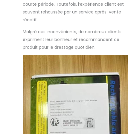
courte période. Toutefois, l’expérience client est
environnement
sombre. Ce
souvent rehaussée par un service après-vente
collier de
réactif.
dressage TPU
durable et
Malgré ces inconvénients, de nombreux clients
réglable (68cm)
expriment leur bonheur et recommandent ce
pour s’adapter
produit pour le dressage quotidien.
aux chiens de
différentes tailles.
【D'entraînement
à Distance à la
Pluie IPX67 】: La
portée directe
sans obstacle de
notre collier
electrique chien
est de 800
mètres. Le collier
et la
télécommande