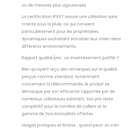
de votre chien à
ou de mesures plus vigoureuses.
l’aide de ce collier
anti aboiement
La certification IPX67 assure une utilisation sans
chien.
【
crainte sous la pluie, ce qui convient
Fonction de
particulièrement pour les propriétaires
Qualité】:Grâce à
dynamiques souhaitant entraîner leur chien dans
la conception
scientifique et au
différents environnements.
bon contrôle de
la qualité, ce
Rapport qualité/prix : un investissement justifié ?
collier dressage
chien ne causera
Bien qu’ayant reçu des remarques sur la qualité
pas de mal
perçue comme standard, notamment
physique ou
concernant la télécommande, le produit se
mental à votre
démarque par son efficacité rapportée par de
chien, tout en
nombreux utilisateurs satisfaits. Son prix reste
montrant une
fonction
compétitif pour le nombre de colliers et la
excellente.colier
gamme de fonctionnalités offertes.
electric pour
chien Peut être
Usages pratiques et limites : quand peut-on s’en