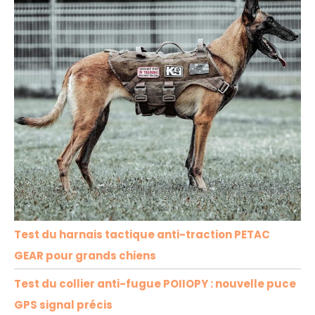
Test du harnais tactique anti-traction PETAC
GEAR pour grands chiens
Test du collier anti-fugue POIIOPY : nouvelle puce
GPS signal précis