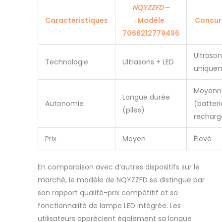
NQYZZFD
–
Caractéristiques
Modèle
Concur
7066212779496
Ultrason
Technologie
Ultrasons + LED
unique
Moyenn
Longue durée
Autonomie
(batteri
(piles)
recharg
Prix
Moyen
Élevé
En comparaison avec d’autres dispositifs sur le
marché, le modèle de NQYZZFD se distingue par
son rapport qualité-prix compétitif et sa
fonctionnalité de lampe LED intégrée. Les
utilisateurs apprécient également sa longue