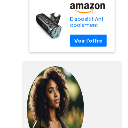
Dispositif Anti-
aboiement
Pour Chien,
Dispositif Anti-
aboiement À
Ultrasons,
Lampe De
Poche LED,
Dispositif Anti-
aboiement,
Dispositifs
D'entraînement
2 En 1,Black