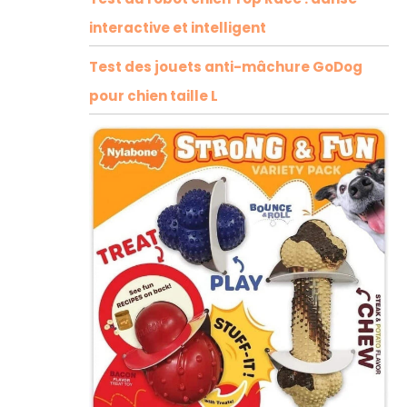
interactive et intelligent
Test des jouets anti-mâchure GoDog
pour chien taille L