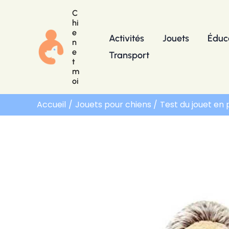
Aller
C
au
hi
e
contenu
Activités
Jouets
Éduc
n
e
Transport
t
m
oi
Accueil
Jouets pour chiens
Test du jouet en 