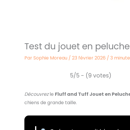
Test du jouet en peluche 
Par
Sophie Moreau
/
23 février 2026
/
3 minute
5/5 - (9 votes)
Découvrez
le
Fluff and Tuff Jouet en Peluch
chiens de grande taille.