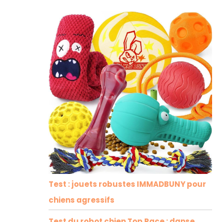
Test : jouets robustes IMMADBUNY pour
chiens agressifs
Test du robot chien Top Race : danse