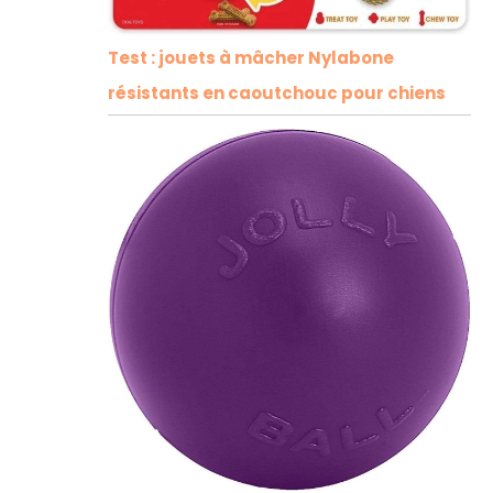
Test : jouets à mâcher Nylabone
résistants en caoutchouc pour chiens