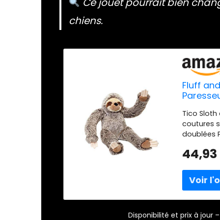
Ce jouet pourrait bien chan
chiens.
Fluff an
Paresseu
Tico Sloth
coutures s
doublées P
et une joua
44,93
sont brodés
votre chie
matériaux 
toujours u
car ils so
Disponibilité et prix à jou