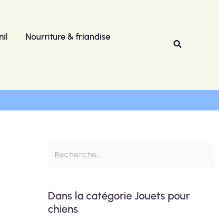
R
e
il
Nourriture & friandise
c
Recherche
h
e
r
c
h
e
r
Dans la catégorie Jouets pour
chiens