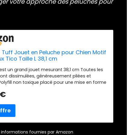
ger votre approche des peluches pour
d Tuff Jouet en Peluche pour Chien Motif
x Tico Taille L 38,1 cm
 est un grand jouet mesurant 38,1 cm Toutes les
ont dissimulées, généreusement pliées et
olyfill non toxique placé pour une mise en forme
bilité optimales Pour plus de sécurité, les yeux
 €
. Veuillez toujours surveiller le temps de jeu de
n. Bien que nos jouets soient fabriqués à partir de
de haute qualité pour être plus durables, ils sont
n jouet en peluche et donc pas indestructibles
nt un jouet de jeu et non un jouet à mâcher
r – informations fournies par Amazon