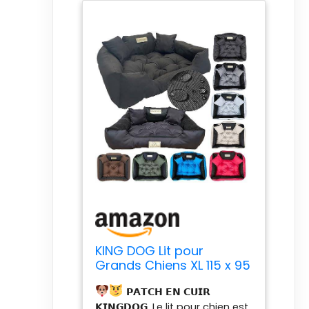
KING DOG Lit pour
Grands Chiens XL 115 x 95
cm Coussin
𝗣𝗔𝗧𝗖𝗛 𝗘𝗡 𝗖𝗨𝗜𝗥
Imperméable Lavable
𝗞𝗜𝗡𝗚𝗗𝗢𝗚. Le lit pour chien est
Canapé Confortable