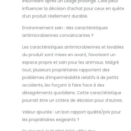
insuffisant après un usage prolongé. Cela peut
humides.
influencer la décision d’achat pour ceux en quête
𝗗𝗘𝗦𝗜𝗚𝗡 𝗗𝗢𝗨X.
d’un produit réellement durable.
Le rembourrage
de notre chaise
Environnement sain : des caractéristiques
longue est
composé de
antimicrobiennes convaincantes ?
fibres de silicone
Les caractéristiques antimicrobiennes et lavables
(telles que des
couettes, des
du produit sont mises en avant, favorisant un
oreillers), ce qui
espace propre et sain pour les animaux. Malgré
offre au chien un
tout, plusieurs propriétaires rapportent des
endroit agréable,
problèmes d’imperméabilité relatifs à de petits
confortable et
doux pour dormir
accidents, les forçant à faire face à des
et se reposer.
désagréments quotidiens. Cette caractéristique
𝗟𝗔𝗩𝗔𝗚𝗘. Le lit
pourrait être un critère de décision pour d’autres.
peut être lavé en
machine à 30
Valeur ajoutée : un bon rapport qualité/prix pour
degrés sans
les propriétaires exigeants ?
essorage. Pour
enlever les