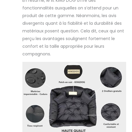
En résumé, le lit KING DOG offre des
petites saletés,
fonctionnalités auxquelles on s’attend pour un
essuyez
produit de cette gamme. Néanmoins, les avis
simplement avec
un chiffon
divergents quant à la fiabilité et la durabilité des
humide.
matériaux posent question. Cela dit, ceux qui ont
𝗙𝗔𝗜𝗧 À 𝗟𝗔 𝗠𝗔𝗜𝗡.
perçu les avantages soulignent fortement le
Fabriqué dans
confort et la taille appropriée pour leurs
l'UE. Il garantit
une production
compagnons.
de haute qualité
qui offrira à votre
animal des
années
d’utilisation et de
satisfaction.
𝗔𝗡𝗧𝗜-
𝗥É𝗦𝗜𝗦𝗧𝗔𝗡𝗧. Les
côtés hauts de
la chaise longue
procurent au
chien un