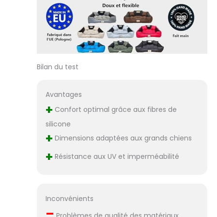
sentiment de
sécurité, lui
procurant
confort et
sécurité ainsi
qu'un sommeil
réparateur et
Bilan du test
sain.
Avantages
+
Confort optimal grâce aux fibres de
silicone
+
Dimensions adaptées aux grands chiens
+
Résistance aux UV et imperméabilité
Inconvénients
–
Problèmes de qualité des matériaux