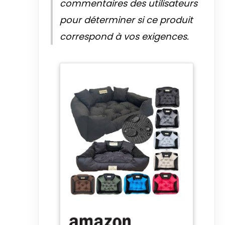
commentaires des utilisateurs
procurant confort et sécurité
ainsi qu'un sommeil réparateur
pour déterminer si ce produit
et sain.
correspond à vos exigences.