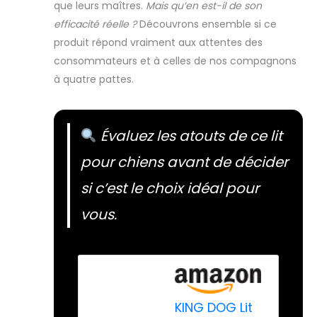
que leurs maîtres.
Mais qu’en est-il de son
efficacité réelle ?
Découvrons ensemble si ce
produit répond vraiment aux attentes des
consommateurs et à celles de nos compagnons
à quatre pattes.
Évaluez les atouts de ce lit
pour chiens avant de décider
si c’est le choix idéal pour
vous.
KING DOG Lit