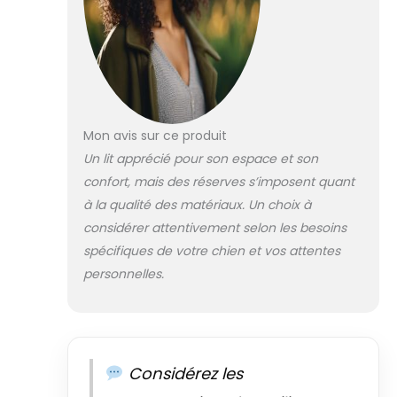
chaise longue est composé de
fibres de silicone (telles que
des couettes, des oreillers), ce
qui offre au chien un endroit
agréable, confortable et doux
pour dormir et se reposer.
𝗟𝗔𝗩𝗔𝗚𝗘. Le lit peut être
Mon avis sur ce produit
lavé en machine à 30 degrés
Un lit apprécié pour son espace et son
sans essorage. Pour enlever les
confort, mais des réserves s’imposent quant
petites saletés, essuyez
simplement avec un chiffon
à la qualité des matériaux. Un choix à
humide.
𝗙𝗔𝗜𝗧 À 𝗟𝗔
considérer attentivement selon les besoins
𝗠𝗔𝗜𝗡. Fabriqué dans l'UE. Il
spécifiques de votre chien et vos attentes
garantit une production de
personnelles.
haute qualité qui offrira à votre
animal des années d’utilisation
et de satisfaction.
𝗔𝗡𝗧𝗜-𝗥É𝗦𝗜𝗦𝗧𝗔𝗡𝗧. Les côtés
hauts de la chaise longue
procurent au chien un
Considérez les
sentiment de sécurité, lui