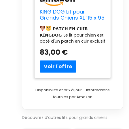
KING DOG Lit pour
Grands Chiens XL 115 x 95
cm Coussin
𝗣𝗔𝗧𝗖𝗛 𝗘𝗡 𝗖𝗨𝗜𝗥
Imperméable Lavable
𝗞𝗜𝗡𝗚𝗗𝗢𝗚. Le lit pour chien est
Canapé Confortable
doté d'un patch en cuir exclusif
Moelleux Douillet
KINGDOG. Offrez à votre chien
Antidérapant Couchage
83,00 €
un endroit unique pour dormir
pour Chien Intérieur
Résistant Fabriqué en UE
et se détendre.
Noir
𝗗𝗨𝗥𝗔𝗕𝗜𝗟𝗜𝗧É. Le lit KINGDOG
est fabriqué à partir de
matériaux particulièrement
robustes et durables qui
garantissent une utilisation à
Disponibilité et prix à jour – informations
long terme pour les chiens
fournies par Amazon
actifs.
𝗜𝗠𝗣𝗘𝗥𝗠É𝗔𝗕𝗟𝗘.
Le Codura avec lequel le lit est
cousu est un matériau
Découvrez d’autres lits pour grands chiens
imperméable qui protège
efficacement l'intérieur du lit