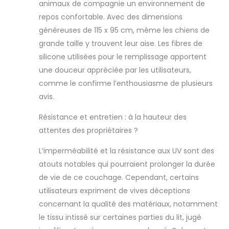
animaux de compagnie un environnement de
terme pour les
repos confortable. Avec des dimensions
chiens actifs.
généreuses de 115 x 95 cm, même les chiens de
𝗜𝗠𝗣𝗘𝗥𝗠É𝗔𝗕𝗟𝗘.
grande taille y trouvent leur aise. Les fibres de
Le Codura avec
silicone utilisées pour le remplissage apportent
lequel le lit est
une douceur appréciée par les utilisateurs,
cousu est un
comme le confirme l’enthousiasme de plusieurs
matériau
avis.
imperméable qui
protège
Résistance et entretien : à la hauteur des
efficacement
l'intérieur du lit de
attentes des propriétaires ?
l'humidité et le
maintient au sec,
L’imperméabilité et la résistance aux UV sont des
ce qui est
atouts notables qui pourraient prolonger la durée
particulièrement
de vie de ce couchage. Cependant, certains
important
utilisateurs expriment de vives déceptions
lorsqu'il est utilisé
concernant la qualité des matériaux, notamment
à l'extérieur ou
dans des
le tissu intissé sur certaines parties du lit, jugé
endroits