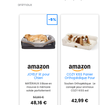
animaux
-5%
JOYELF lit pour
COZY KISS Panier
Chien
Orthopédique Pour
orthopédique Extra
Chien Taille
MATÉRIAUX:①Base en
Soutien Orthopédique : Le
Grand lit pour
Moyenne, Lit pour
mousse à mémoire
canapé pour animaux
Animaux de
Animaux Lavable,
solide parfaitement
COZY KISS est
Compagnie en
Canapé En Fausse
adaptée au corps de
confectionné avec une
Mousse à mémoire
Fourrure Pour Petits
50,69 €
votre animal pour un
mousse alvéolée haute
avec Housse
Chiens Et Chats,
42,99 €
confort
densité qui répartit
48,16 €
Lavable Amovible
Anti, Dérapant,
maximal;②FoMousse de
uniformément le poids