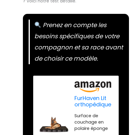
? Voici notre test détaillé.
Prenez en compte les
besoins spécifiques de votre
compagnon et sa race avant
de choisir ce modèle.
FurHaven Lit
orthopédique
de Luxe pour
Surface de
Animal de
couchage en
Compagnie,
polaire éponge
Matelas pour
douce et