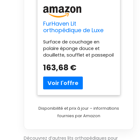
FurHaven Lit
orthopédique de Luxe
pour Animal de
Surface de couchage en
Compagnie, Matelas
polaire éponge douce et
pour Chiens et Chats,
douillette, soufflet et passepoil
Disponible en Plus de 25
en flanelle à imprimé à
Couleurs
163,68 €
carreaux Mousse alvéolée pour
un confort et un soutien
orthopédiques Housse
amovible à fermeture éclair
pour un lavage fréquent pour
garder le lit frais Cœur en
mousse lavable à la main
Disponibilité et prix à jour – informations
fournies par Amazon
Découvrez d’autres lits orthopédiques pour