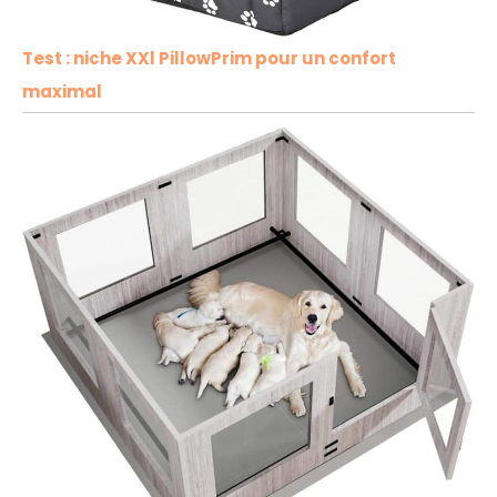
Test : niche XXl PillowPrim pour un confort
maximal