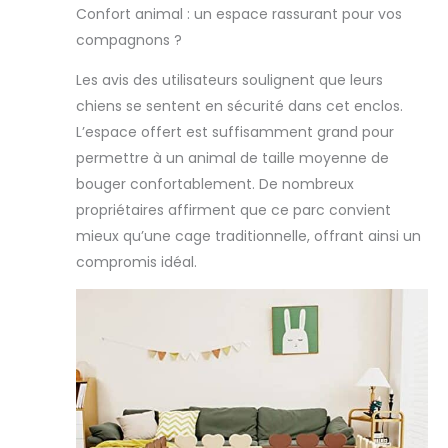
pouvez
Confort animal : un espace rassurant pour vos
également fixer
compagnons ?
avec des clous
au sol pour la
Les avis des utilisateurs soulignent que leurs
stabilité lors de
chiens se sentent en sécurité dans cet enclos.
l'utilisation du
parc à l'extérieur.
L’espace offert est suffisamment grand pour
【Adapté à
permettre à un animal de taille moyenne de
Plusieurs
bouger confortablement. De nombreux
Animaux】Cet
propriétaires affirment que ce parc convient
parcs et enclos
pour chiens est
mieux qu’une cage traditionnelle, offrant ainsi un
idéal pour les
compromis idéal.
animaux de
moins de 35 cm
de hauteur. Il est
disponible pour
plusieurs petits
animaux comme
chiot, chaton,
canard, lapin,
cochons d'Inde.