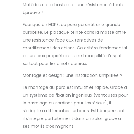
est durable, anti-
Matériaux et robustesse : une résistance à toute
morsures et sûr,
épreuve ?
convivial pour les
animaux de
Fabriqué en HDPE, ce parc garantit une grande
compagnie. Ce
durabilité. Le plastique teinté dans la masse offre
parc en HDPE est
une résistance face aux tentatives de
résistant, qu'elles
soient
mordillement des chiens. Ce critère fondamental
ensoleillées ou
assure aux propriétaires une tranquillité d’esprit,
pluvieuses.
surtout pour les chiots curieux.
【Idéal pour
Intérieur et
Montage et design : une installation simplifiée ?
Extérieur】
Chaque support
Le montage du parc est intuitif et rapide. Grâce à
avec des
un système de fixation ingénieux (ventouses pour
ventouses
le carrelage ou sardines pour l’extérieur), il
doubles rend
l’enclos pour
s’adapte à différentes surfaces. Esthétiquement,
chiens attaché
il s’intègre parfaitement dans un salon grâce à
aux sols
ses motifs d’os mignons.
intérieurs. Vous