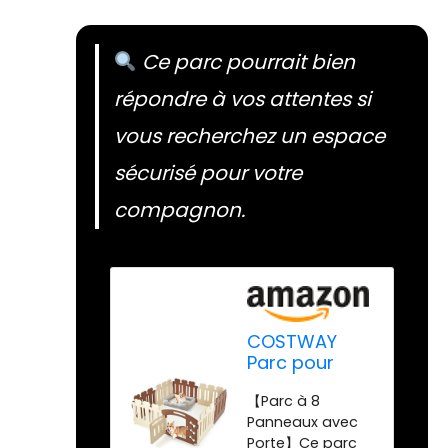
Ce parc pourrait bien
répondre à vos attentes si
vous recherchez un espace
sécurisé pour votre
compagnon.
COSTWAY
Parc pour
Chien à 8
【Parc à 8
Panneaux
Panneaux avec
avec Porte,
Porte】Ce parc
Enclos Chien