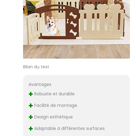
【Détails Bien
Pensés】Avec de
jolis motifs en
forme d'os, la
barrière est plus
attrayant. Le
loquet de la
porte et les coins
arrondis
assurent la
Bilan du test
sécurité pour vos
adorables amis
à quatre pattes.
Avantages
+
Robuste et durable
+
Facilité de montage
+
Design esthétique
+
Adaptable à différentes surfaces