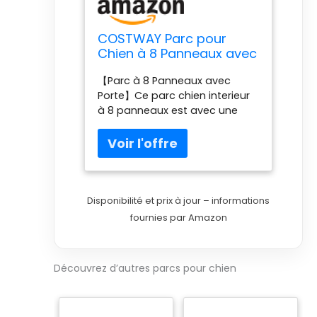
COSTWAY Parc pour
Chien à 8 Panneaux avec
Porte, Enclos Chien en
【Parc à 8 Panneaux avec
HDPE avec Motifs d’Os
Porte】Ce parc chien interieur
Mignons, Barrière de
à 8 panneaux est avec une
Sécurité Chien pour
porte. Mesurant 155 x 155 x 60
Petits Moyens Chiot Chat
cm lorsqu'il est entièrement
Lapin, 155 x 155 x 60 CM
assemblé, le parc offre un
(Beige+Café)
espace spacieux pour que
votre animal puisse jouer.
L'assemblage ne nécessite
Disponibilité et prix à jour – informations
aucun outil. 【Matériau HDPE
fournies par Amazon
Toutes Saisons】Fabriqué en
HDPE de qualité, le parc pour
chiot est durable, anti-
Découvrez d’autres parcs pour chien
morsures et sûr, convivial pour
les animaux de compagnie. Ce
parc en HDPE est résistant,