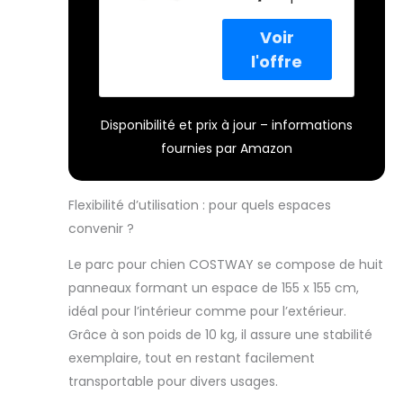
chien interieur à
en HDPE avec
8 panneaux est
Motifs d’Os
avec une porte.
Mignons,
Mesurant 155 x
Barrière de
155 x 60 cm
Sécurité
lorsqu'il est
Chien pour
Disponibilité et prix à jour – informations
entièrement
Petits Moyens
assemblé, le
Chiot Chat
fournies par Amazon
parc offre un
Lapin, 155 x
espace spacieux
155 x 60 CM
pour que votre
(Beige+Café)
Flexibilité d’utilisation : pour quels espaces
animal puisse
convenir ?
jouer.
L'assemblage ne
Le parc pour chien COSTWAY se compose de huit
nécessite aucun
panneaux formant un espace de 155 x 155 cm,
outil. 【Matériau
idéal pour l’intérieur comme pour l’extérieur.
HDPE Toutes
Grâce à son poids de 10 kg, il assure une stabilité
Saisons】
Fabriqué en HDPE
exemplaire, tout en restant facilement
de qualité, le
transportable pour divers usages.
parc pour chiot