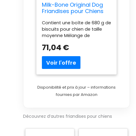
Milk-Bone Original Dog
Friandises pour Chiens
de Taille Moyenne 680 g
Contient une boîte de 680 g de
biscuits pour chien de taille
moyenne Mélange de
friandises originales et
71,04 €
imprimées pour chien avec les
noms de chiens populaires
Texture croustillante pour aider
à nettoyer les dents et à
rafraîchir l'haleine Fortifié avec
12 vitamines et minéraux pour
un bien-être général Fabriqué
Disponibilité et prix à jour – informations
à Buffalo, New York, États-Unis
fournies par Amazon
L'emballage peut varier
Découvrez d’autres friandises pour chiens