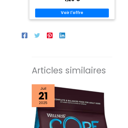
sensibles et apporte une délicieuse variété au
quotidien FACILE À DOSER : Le grand format
contient une belle réserve de plaisir en snack. Les
petites portions se distribuent selon les besoins –
parfait pour le quotidien, l'entraînement ou
plusieurs compagnons SANS SUCRE AJOUTÉ : Ce
snack ne contient pas de sucre ajouté. Tu peux
donc gâter ton chien sans crainte et soutenir ainsi
une alimentation équilibrée et adaptée à l'espèce
au quotidien QUALITÉ : Nos accessoires pour
animaux TRIXIE répondent aux exigences élevées
que nous imposons à tous nos produits. TRIXIE allie
une excellente qualité à une mise en œuvre
toujours respectueuse des animaux
Articles similaires
Juil
21
2025