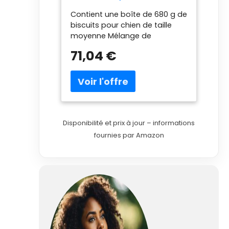
de Taille Moyenne 680 g
Contient une boîte de 680 g de
biscuits pour chien de taille
moyenne Mélange de
friandises originales et
71,04 €
imprimées pour chien avec les
noms de chiens populaires
Texture croustillante pour aider
à nettoyer les dents et à
rafraîchir l'haleine Fortifié avec
12 vitamines et minéraux pour
un bien-être général Fabriqué
Disponibilité et prix à jour – informations
à Buffalo, New York, États-Unis
fournies par Amazon
L'emballage peut varier