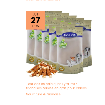
Juil
27
2025
Test des os calciques Lyra Pet :
friandises faibles en gras pour chiens
Nourriture & friandise