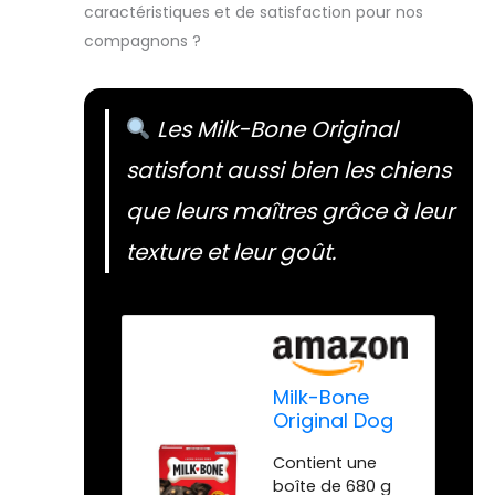
caractéristiques et de satisfaction pour nos
compagnons ?
Les Milk-Bone Original
satisfont aussi bien les chiens
que leurs maîtres grâce à leur
texture et leur goût.
Milk-Bone
Original Dog
Friandises
Contient une
pour Chiens
boîte de 680 g
de Taille