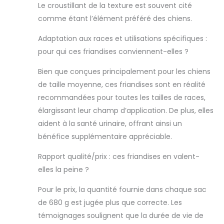
à Buffalo, New
Le croustillant de la texture est souvent cité
York, États-Unis
comme étant l’élément préféré des chiens.
L'emballage peut
varier
Adaptation aux races et utilisations spécifiques :
pour qui ces friandises conviennent-elles ?
Bien que conçues principalement pour les chiens
de taille moyenne, ces friandises sont en réalité
recommandées pour toutes les tailles de races,
élargissant leur champ d’application. De plus, elles
aident à la santé urinaire, offrant ainsi un
bénéfice supplémentaire appréciable.
Rapport qualité/prix : ces friandises en valent-
elles la peine ?
Pour le prix, la quantité fournie dans chaque sac
de 680 g est jugée plus que correcte. Les
témoignages soulignent que la durée de vie de