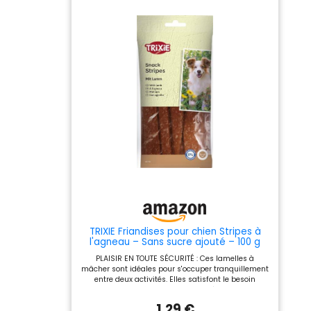
TRIXIE Friandises pour chien Stripes à
l'agneau – Sans sucre ajouté – 100 g
PLAISIR EN TOUTE SÉCURITÉ : Ces lamelles à
mâcher sont idéales pour s'occuper tranquillement
entre deux activités. Elles satisfont le besoin
naturel de mâcher et chassent l'ennui avec
bonheur AGNEAU : L'agneau est doux et bien toléré.
1,29 €
Ce snack convient idéalement aux chiens