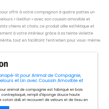
pour offrir à votre compagnon à quatre pattes un
lours « Getifun » avec son coussin amovible et
etits chiens et chats, ce produit allie esthétique et
ement à votre intérieur grâce à sa teinte violette
 mérite, tout en facilitant l’entretien pour vous-même.
anapé-lit pour Animal de Compagnie,
Velours et Lin avec Coussin Amovible et
our Petits Chiens et Chats (Marron)
our animal de compagnie est fabriqué en bois
n contreplaqué, rempli d'éponge douce haute
e coton dall, et recouvert de velours et de tissu en
ns du produit : 66,5 x 40,6 x 35,6 cm. Poids : 5 kg.