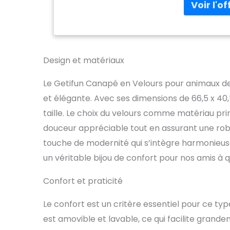
Recommandé 
schnauzer, pa
poméranie, 
convient à v
Dimensions 
35,6 cm. Pra
Design et matériaux
confortable
avoir un end
Le Getifun Canapé en Velours pour animaux de
magasin pou
et élégante. Avec ses dimensions de 66,5 x 40,5
de beauté p
etc. Chaque
taille. Le choix du velours comme matériau pr
canapé amovi
douceur appréciable tout en assurant une robu
animaux peuv
touche de modernité qui s’intègre harmonieus
coussins peu
vous pouvez 
un véritable bijou de confort pour nos amis à 
Confort et praticité
Le confort est un critère essentiel pour ce typ
est amovible et lavable, ce qui facilite grandem