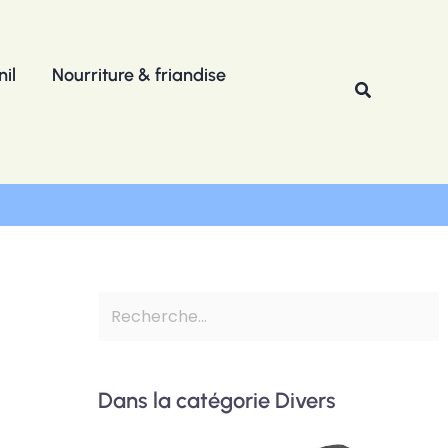
R
e
il
Nourriture & friandise
c
Recherche
h
e
r
c
h
e
r
Dans la catégorie Divers