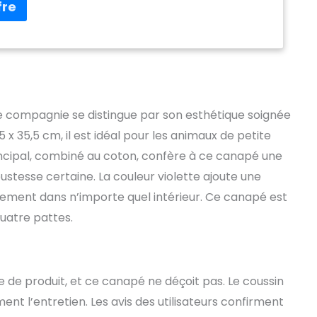
pour les chats et les petits chiens comme
pillon, chihuahua, caniche, shih tzu, yorkshire terrier,
maltais. Veuillez vous assurer que ce canapé
os chats ou petits chiens avant d'acheter.
du canapé pour animal de compagnie : 66,5 x 40,6 x
tique et utile : avec une surface très douce et
, vos animaux de compagnie bien-aimés peuvent
roit chaud et confortable. Il peut être utilisé dans un
 compagnie se distingue par son esthétique soignée
r animaux de compagnie, un hôpital, un magasin
 x 35,5 cm, il est idéal pour les animaux de petite
our animaux de compagnie, un salon, une chambre,
 animal de compagnie en mérite un. Coussin de
incipal, combiné au coton, confère à ce canapé une
ble : le coussin de canapé est lavable, les
stesse certaine. La couleur violette ajoute une
ent également l'utiliser sans coussin. Certains
ement dans n’importe quel intérieur. Ce canapé est
vent être épais en raison de l'opération manuelle,
gifler le coussin pour le faire rabattre.
quatre pattes.
e de produit, et ce canapé ne déçoit pas. Le coussin
ent l’entretien. Les avis des utilisateurs confirment