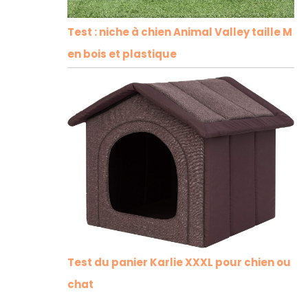
Test : niche à chien Animal Valley taille M
en bois et plastique
Test du panier Karlie XXXL pour chien ou
chat