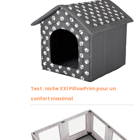
Test : niche XXl PillowPrim pour un
confort maximal