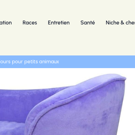
ation
Races
Entretien
Santé
Niche & chen
lours pour petits animaux