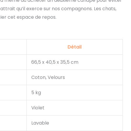
eur a même dû acheter un deuxième canapé pour éviter
’attrait qu’il exerce sur nos compagnons. Les chats,
ier cet espace de repos.
Détail
66,5 x 40,5 x 35,5 cm
Coton, Velours
5 kg
Violet
Lavable