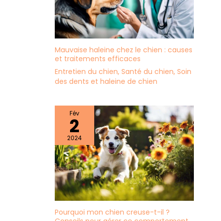
Mauvaise haleine chez le chien : causes
et traitements efficaces
Entretien du chien
,
Santé du chien
,
Soin
des dents et haleine de chien
Fév
2
2024
Pourquoi mon chien creuse-t-il ?