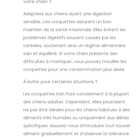
digestion et
votre chien ?
renforce le
système
Adaptées aux chiens ayant une digestion
immunitaire de
sensible, ces croquettes assurent un bon
votre
maintien de la santé intestinale. Elles évitent les
compagnon à
problèmes digestifs souvent causés par les
quatre pattes.
céréales, soutenant ainsi un régime alimentaire
SANS ADDITIFS
: "Irish Pure" évite
sain et équilibré. Si votre chien présente des
l'utilisation de
difficultés à mastiquer, vous pouvez mouiller les
céréales et
croquettes pour une consommation plus aisée.
d'autres additifs
nocifs, car ils
À éviter pour certaines situations ?
peuvent causer
des problèmes
Les croquettes Irish Pure conviennent à la plupart
de digestion. À la
des chiens adultes. Cependant, elles pourraient
place, les
ne pas être idéales pour les chiens habitués à des
pommes de
terre servent de
aliments très humides ou uniquement aux diètes
source
spécifiques. Assurez-vous d’introduire tout nouvel
importante de
aliment graduellement et d’observer la tolérance
glucides pour