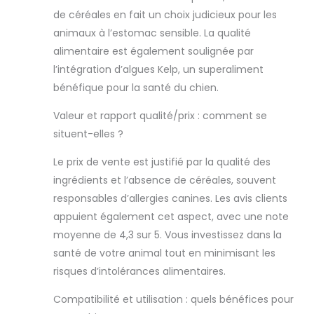
dans les
de céréales en fait un choix judicieux pour les
croquettes
animaux à l’estomac sensible. La qualité
provient de
poulets irlandais
alimentaire est également soulignée par
élevés en plein
l’intégration d’algues Kelp, un superaliment
air, qui passent
bénéfique pour la santé du chien.
365 jours par an
à profiter de l'air
Valeur et rapport qualité/prix : comment se
frais de
situent-elles ?
l'Atlantique.
AVEC L'ALGUE KELP
Le prix de vente est justifié par la qualité des
SUPERALIMENTAIRE
ingrédients et l’absence de céréales, souvent
: Les ingrédients
de la nourriture
responsables d’allergies canines. Les avis clients
pour chiens
appuient également cet aspect, avec une note
comprennent 3
moyenne de 4,3 sur 5. Vous investissez dans la
% d'algues Kelp.
santé de votre animal tout en minimisant les
Cette algue
brune de
risques d’intolérances alimentaires.
l'Atlantique
Compatibilité et utilisation : quels bénéfices pour
régule la