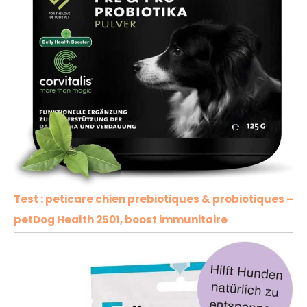
Test : peticare chien prebiotiques & probiotiques –
petDog Health 2501, boost immunitaire