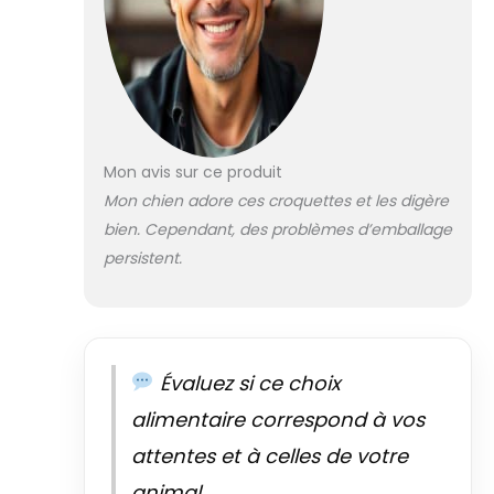
compagnon à quatre pattes.
SANS ADDITIFS : "Irish Pure"
évite l'utilisation de céréales et
d'autres additifs nocifs, car ils
peuvent causer des problèmes
de digestion. À la place, les
pommes de terre servent de
Mon avis sur ce produit
source importante de glucides
Mon chien adore ces croquettes et les digère
pour votre chien.
bien. Cependant, des problèmes d’emballage
persistent.
Évaluez si ce choix
alimentaire correspond à vos
attentes et à celles de votre
animal.