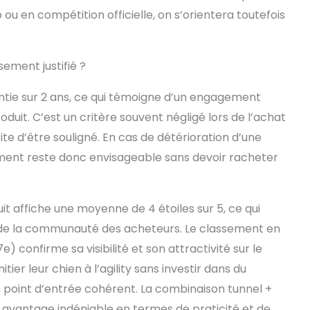
b ou en compétition officielle, on s’orientera toutefois
sement justifié ?
antie sur 2 ans, ce qui témoigne d’un engagement
oduit. C’est un critère souvent négligé lors de l’achat
te d’être souligné. En cas de détérioration d’une
ment reste donc envisageable sans devoir racheter
uit affiche une moyenne de 4 étoiles sur 5, ce qui
e de la communauté des acheteurs. Le classement en
) confirme sa visibilité et son attractivité sur le
tier leur chien à l’agility sans investir dans du
 point d’entrée cohérent. La combinaison tunnel +
n avantage indéniable en termes de praticité et de