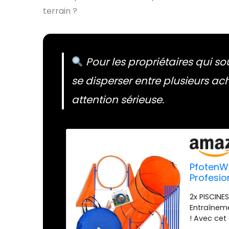
terrain ?
Pour les propriétaires qui sou
se disperser entre plusieurs ac
attention sérieuse.
PfotenWu
Profesio
pour Pet
2x PISCINE
d'entraî
Entraînem
d'agilité
! Avec cet