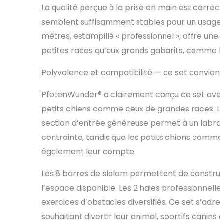
La qualité perçue à la prise en main est corr
semblent suffisamment stables pour un usage e
mètres, estampillé « professionnel », offre un
petites races qu’aux grands gabarits, comme le
Polyvalence et compatibilité — ce set convient-
PfotenWunder® a clairement conçu ce set avec 
petits chiens comme ceux de grandes races. Le
section d’entrée généreuse permet à un labra
contrainte, tandis que les petits chiens comme
également leur compte.
Les 8 barres de slalom permettent de construi
l’espace disponible. Les 2 haies professionne
exercices d’obstacles diversifiés. Ce set s’adr
souhaitant divertir leur animal, sportifs cani