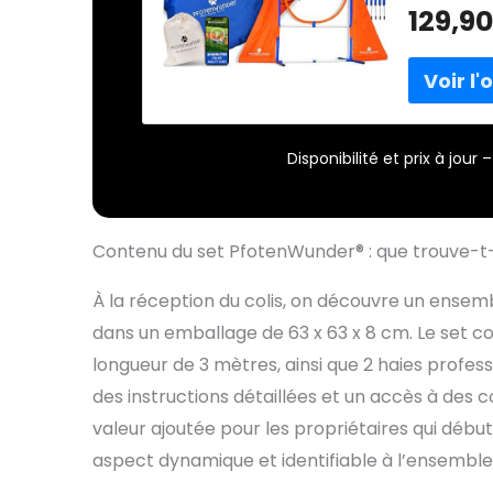
est possib
129,9
parcours p
aux clippe
TUNNEL RÉ
chien ose f
réglable d
set de dre
Disponibilité et prix à jou
100 % DESI
PfotenWun
collaborat
donc bien 
Contenu du set PfotenWunder® : que trouve-t-
chihuahua 
: Le kit d'
À la réception du colis, on découvre un ensem
d'entraîne
premiers p
dans un emballage de 63 x 63 x 8 cm. Le set c
longueur de 3 mètres, ainsi que 2 haies profess
des instructions détaillées et un accès à des c
valeur ajoutée pour les propriétaires qui débu
aspect dynamique et identifiable à l’ensemble