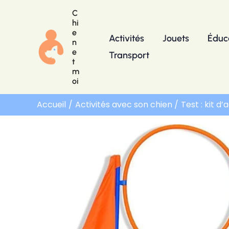
Aller
C
au
hi
e
contenu
Activités
Jouets
Éduc
n
e
Transport
t
m
oi
Accueil
Activités avec son chien
Test : kit d