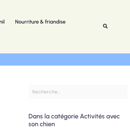
R
e
il
Nourriture & friandise
c
Recherche
h
e
r
c
h
e
r
Dans la catégorie Activités avec
son chien