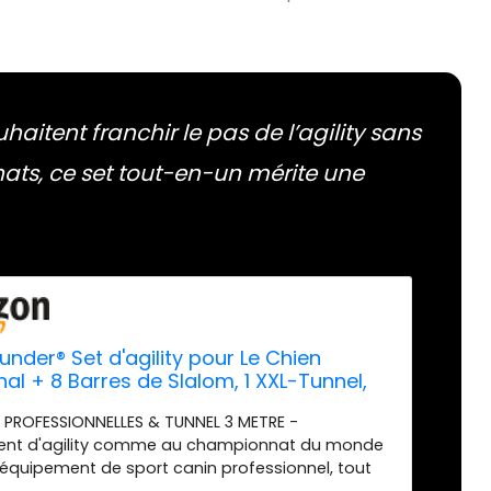
haitent franchir le pas de l’agility sans
hats, ce set tout-en-un mérite une
nder® Set d'agility pour Le Chien
nal + 8 Barres de Slalom, 1 XXL-Tunnel,
its et Grands Chiens, équipement
S PROFESSIONNELLES & TUNNEL 3 METRE -
nement Jouets Parcours Sport Outils
ent d'agility comme au championnat du monde
 équipement de sport canin professionnel, tout