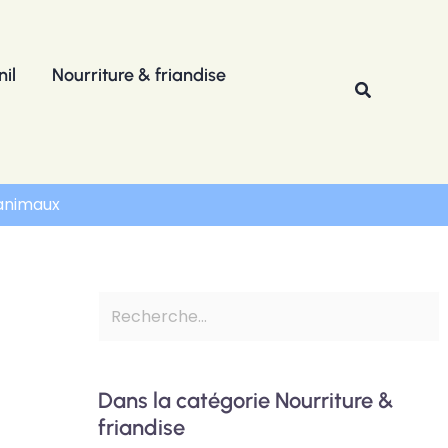
R
e
il
Nourriture & friandise
c
Recherche
h
e
r
 animaux
c
h
e
r
Dans la catégorie Nourriture &
friandise