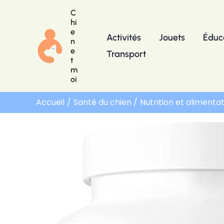
Aller
C
au
hi
e
contenu
Activités
Jouets
Éduc
n
e
Transport
t
m
oi
Accueil
Santé du chien
Nutrition et alimenta