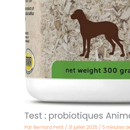
Test : probiotiques Anim
Par
Bernard Petit
/
31 juillet 2025
/
5 minutes d