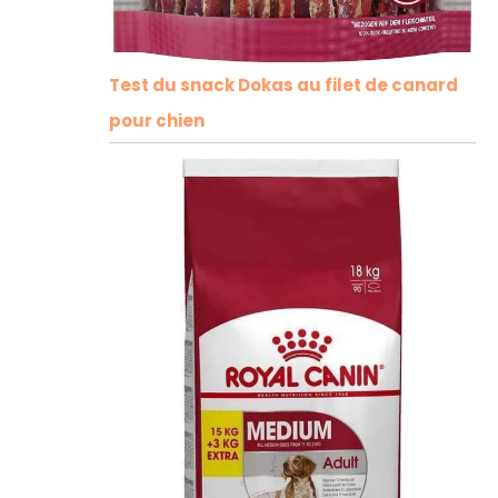
Test du snack Dokas au filet de canard
pour chien