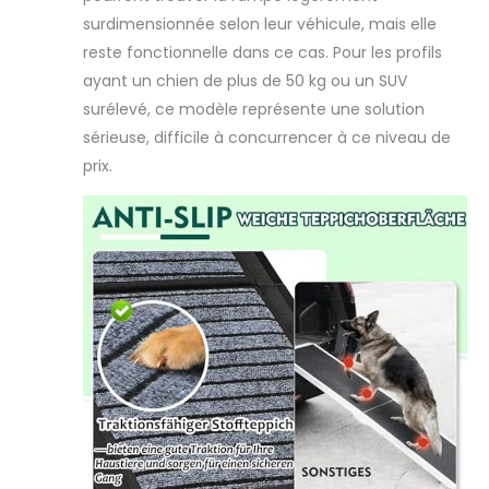
et une fois pliée,
surdimensionnée selon leur véhicule, mais elle
elle pèse 6,98 kg,
reste fonctionnelle dans ce cas. Pour les profils
ce qui la rend très
ayant un chien de plus de 50 kg ou un SUV
facile à ranger. Il
surélevé, ce modèle représente une solution
peut être
facilement rangé
sérieuse, difficile à concurrencer à ce niveau de
dans la voiture, le
prix.
salon et la
chambre à
coucher, sans
trop d'espace. En
outre, le
rembourrage en
mousse poignée
poignée hunderLa
lampe est facile à
transporter, de
sorte que vous
pouvez
facilement
l'emporter à