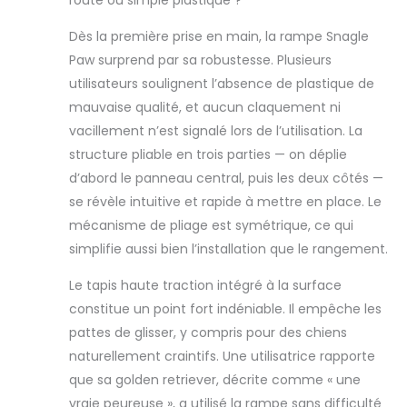
marche sur les
rampes de
Dès la première prise en main, la rampe Snagle
chargement
Paw surprend par sa robustesse. Plusieurs
Sécurité : la
utilisateurs soulignent l’absence de plastique de
surface du tapis
offre une bonne
mauvaise qualité, et aucun claquement ni
adhérence sur
vacillement n’est signalé lors de l’utilisation. La
l'escalier de votre
structure pliable en trois parties — on déplie
chien et empêche
d’abord le panneau central, puis les deux côtés —
votre chien de
se révèle intuitive et rapide à mettre en place. Le
glisser et de se
blesser. En outre,
mécanisme de pliage est symétrique, ce qui
cette rampe de
simplifie aussi bien l’installation que le rangement.
voiture est
équipée d'un
Le tapis haute traction intégré à la surface
mousqueton de
constitue un point fort indéniable. Il empêche les
sécurité qui se
pattes de glisser, y compris pour des chiens
trouve sur le siège
arrière de la
naturellement craintifs. Une utilisatrice rapporte
voiture, des pieds
que sa golden retriever, décrite comme « une
antidérapants
vraie peureuse », a utilisé la rampe sans difficulté