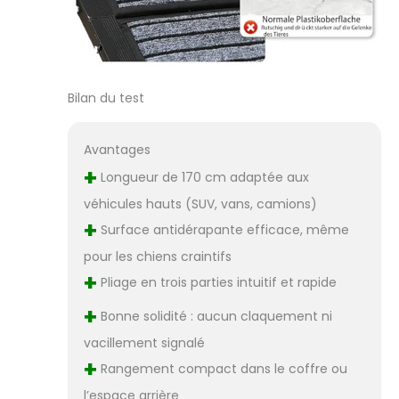
l'intérieur ou à
l'extérieur Ne pliez
pas la rampe en
la tenant dans
votre main. Tout
Bilan du test
d'abord, posez-le
à plat sur le sol.
Ensuite, ils
Avantages
peuvent être
+
Longueur de 170 cm adaptée aux
ouverts en toute
sécurité et
véhicules hauts (SUV, vans, camions)
facilement avec
+
Surface antidérapante efficace, même
les deux mains
pour éviter de
pour les chiens craintifs
serrer les doigts
+
Pliage en trois parties intuitif et rapide
+
Bonne solidité : aucun claquement ni
vacillement signalé
+
Rangement compact dans le coffre ou
l’espace arrière