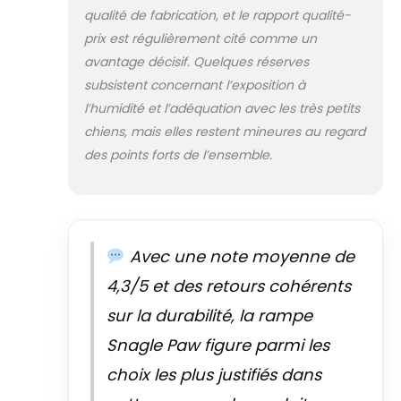
qualité de fabrication, et le rapport qualité-
également résistante aux
intempéries, ce qui rend cette
prix est régulièrement cité comme un
rampe pour chien idéale pour
avantage décisif. Quelques réserves
une utilisation en extérieur et
subsistent concernant l’exposition à
en intérieur, pour voitures, SUV
l’humidité et l’adéquation avec les très petits
Haute qualité : la grande
rampe pour chien est
chiens, mais elles restent mineures au regard
fabriquée en aluminium de
des points forts de l’ensemble.
haute qualité pour rendre la
rampe pour chien légère et
durable. La lampe a une très
longue longueur de 170 cm et
une largeur de 43 cm, mais elle
Avec une note moyenne de
est suffisamment durable.
L'ajout de six tubes de support
4,3/5 et des retours cohérents
à l'arrière permet un soutien
sur la durabilité, la rampe
stable des chiens jusqu'à 1100
cm. kg,idéal pour l'intérieur et
Snagle Paw figure parmi les
l'extérieur de petites,
choix les plus justifiés dans
moyennes et grandes chiens
lors de l'entrée dans les