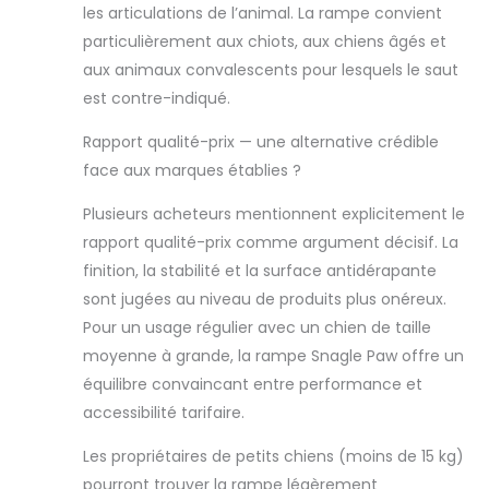
suffisamment
les articulations de l’animal. La rampe convient
durable. L'ajout de
particulièrement aux chiots, aux chiens âgés et
six tubes de
aux animaux convalescents pour lesquels le saut
support à l'arrière
permet un soutien
est contre-indiqué.
stable des chiens
Rapport qualité-prix — une alternative crédible
jusqu'à 1100 cm.
kg,idéal pour
face aux marques établies ?
l'intérieur et
l'extérieur de
Plusieurs acheteurs mentionnent explicitement le
petites,
rapport qualité-prix comme argument décisif. La
moyennes et
finition, la stabilité et la surface antidérapante
grandes chiens
sont jugées au niveau de produits plus onéreux.
lors de l'entrée
dans les voitures,
Pour un usage régulier avec un chien de taille
les SUV, les
moyenne à grande, la rampe Snagle Paw offre un
camions Grande
équilibre convaincant entre performance et
capacité : la
accessibilité tarifaire.
lampe pliable
pour voiture a une
Les propriétaires de petits chiens (moins de 15 kg)
taille pratique de
pourront trouver la rampe légèrement
45,7 x 43 x 13,4 cm