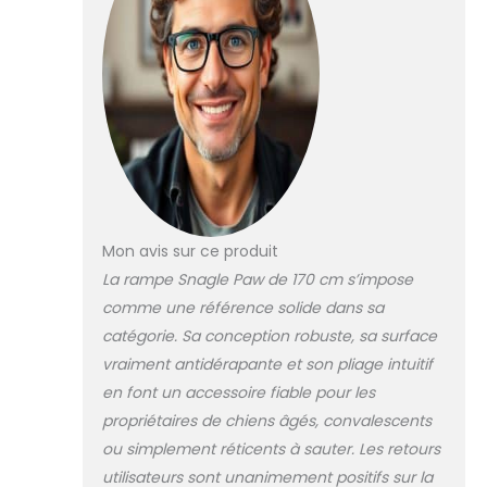
voiture, des pieds
antidérapants pour maintenir
la rampe en place et des
côtés doublement renforcés
de la rampe. Meilleure charge
de bebearing. La lampe reste
stable pour que vous puissiez
vous assurer qu'elle va grimper
Haute qualité : la lampe ne
nécessite aucune installation
et est livrée démontée. La
Mon avis sur ce produit
longueur de 170 cm permet un
meilleur ajustement sous tous
La rampe Snagle Paw de 170 cm s’impose
les angles. La charge sur les
comme une référence solide dans sa
articulations du chien est
catégorie. Sa conception robuste, sa surface
considérablement réduite, de
vraiment antidérapante et son pliage intuitif
sorte que même les chiens
plus âgés peuvent facilement
en font un accessoire fiable pour les
grimper. Un tapis sur lequel ces
propriétaires de chiens âgés, convalescents
escaliers pour chiens peuvent
ou simplement réticents à sauter. Les retours
facilement grimper. offre de
utilisateurs sont unanimement positifs sur la
grands chiens, Elle est