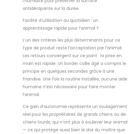
l’humidité pour préserver la surface
rampe pour chien
antidérapante sur la durée.
idéale pour une
utilisation en
Facilité d’utilisation au quotidien : un
extérieur et en
apprentissage rapide pour l’animal ?
intérieur, pour
voitures, SUV
L’un des critères les plus déterminants pour ce
Haute qualité : la
grande rampe
type de produit reste l’acceptation par l’animal.
pour chien est
Les retours convergent sur ce point : la prise en
fabriquée en
main est rapide. Un border collie âgé a compris le
aluminium de
principe en quelques secondes grâce à une
haute qualité
friandise. Une fois la routine installée, aucune aide
pour rendre la
rampe pour chien
humaine n’est nécessaire pour faire monter
légère et durable.
l’animal.
La lampe a une
très longue
Ce gain d’autonomie représente un soulagement
longueur de 170
réel pour les propriétaires de grands chiens ou de
cm et une largeur
chiens lourds, qui n’ont plus à soulever leur animal
de 43 cm, mais
elle est
— ce qui protège aussi bien le dos du maître que