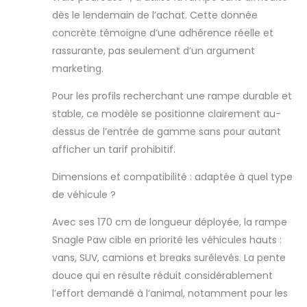
pour maintenir la
dès le lendemain de l’achat. Cette donnée
rampe en place
et des côtés
concrète témoigne d’une adhérence réelle et
doublement
rassurante, pas seulement d’un argument
renforcés de la
marketing.
rampe. Meilleure
charge de
Pour les profils recherchant une rampe durable et
bebearing. La
stable, ce modèle se positionne clairement au-
lampe reste
dessus de l’entrée de gamme sans pour autant
stable pour que
vous puissiez
afficher un tarif prohibitif.
vous assurer
qu'elle va grimper
Dimensions et compatibilité : adaptée à quel type
Haute qualité : la
de véhicule ?
lampe ne
nécessite aucune
Avec ses 170 cm de longueur déployée, la rampe
installation et est
Snagle Paw cible en priorité les véhicules hauts :
livrée démontée.
vans, SUV, camions et breaks surélevés. La pente
La longueur de 170
douce qui en résulte réduit considérablement
cm permet un
meilleur
l’effort demandé à l’animal, notamment pour les
ajustement sous