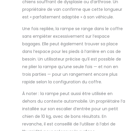
chiens souffrant de dysplasie ou d’arthrose. Un
tous les angles. La
propriétaire de van confirme que cette longueur
charge sur les
est « parfaitement adaptée » à son véhicule.
articulations du
chien est
Une fois repliée, la rampe se range dans le coffre
considérablement
sans empiéter excessivement sur l’espace
réduite, de sorte
que même les
bagages. Elle peut également trouver sa place
chiens plus âgés
dans l’espace pour les pieds à l’arrière en cas de
peuvent
besoin. Un utilisateur précise qu’il est possible de
facilement
ne plier la rampe qu’une seule fois — et non en
grimper. Un tapis
sur lequel ces
trois parties — pour un rangement encore plus
escaliers pour
rapide selon la configuration du coffre.
chiens peuvent
facilement
À noter : la rampe peut aussi être utilisée en
grimper. offre de
dehors du contexte automobile. Un propriétaire l’a
grands chiens, Elle
installée sur son escalier d’entrée pour un petit
est également
résistante aux
chien de 10 kg, avec de bons résultats. En
intempéries, ce
revanche, il est conseillé de l’utiliser à l’abri de
qui rend cette