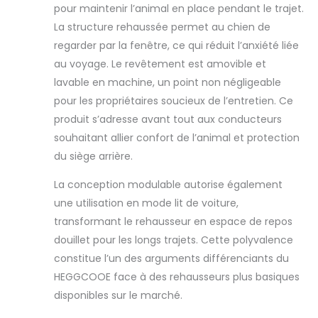
pour maintenir l’animal en place pendant le trajet.
antidérapant sur le fond peut
fixer plus efficacement le siège à
La structure rehaussée permet au chien de
la voiture et garantir la sécurité
regarder par la fenêtre, ce qui réduit l’anxiété liée
de votre chien. Usage dans de
au voyage. Le revêtement est amovible et
multiples scénarios : le siège pour
lavable en machine, un point non négligeable
animal de compagnie est non
seulement adapté pour une
pour les propriétaires soucieux de l’entretien. Ce
utilisation en voiture, mais peut
produit s’adresse avant tout aux conducteurs
également servir de lit pour
souhaitant allier confort de l’animal et protection
chiens à l'intérieur ou lors d'un
du siège arrière.
pique-nique. Il y a de grandes
poches sur les deux côtés du
La conception modulable autorise également
siège pour chien pour ranger les
besoins quotidiens de votre
une utilisation en mode lit de voiture,
chien, tels que des collations et
transformant le rehausseur en espace de repos
des jouets. Amovible et lavable :
douillet pour les longs trajets. Cette polyvalence
retirez simplement le coussin,
constitue l’un des arguments différenciants du
retournez le siège du chien et
HEGGCOOE face à des rehausseurs plus basiques
ouvrez la fermeture éclair
inférieure pour enlever la mousse.
disponibles sur le marché.
La housse peut être lavée