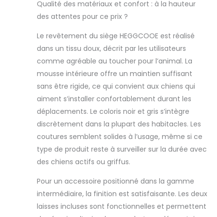
directement en machine pour un
Qualité des matériaux et confort : à la hauteur
entretien facile. Conseils
des attentes pour ce prix ?
pratiques : le lit pour chien pour la
voiture est compressé et
Le revêtement du siège HEGGCOOE est réalisé
emballé sous vide. Après avoir
dans un tissu doux, décrit par les utilisateurs
ouvert le colis, attendez
comme agréable au toucher pour l’animal. La
patiemment environ 24 à 48
mousse intérieure offre un maintien suffisant
heures pour qu'il soit à nouveau
dans les meilleures conditions.
sans être rigide, ce qui convient aux chiens qui
Taille du siège auto pour chiens
aiment s’installer confortablement durant les
de grande taille : 74,9 cm
déplacements. Le coloris noir et gris s’intègre
(longueur) x 50,8 cm (largeur) x
discrètement dans la plupart des habitacles. Les
50,8 cm (hauteur). Notre lit de
voiture pour chien accueille
coutures semblent solides à l’usage, même si ce
confortablement un grand ou
type de produit reste à surveiller sur la durée avec
moyen chien pesant jusqu'à 25
des chiens actifs ou griffus.
kg, ou deux petits chiens pesant
jusqu'à 11 kg. S'adapte à tous les
Pour un accessoire positionné dans la gamme
types de voitures, tels que
intermédiaire, la finition est satisfaisante. Les deux
berlines, SUV ou camionnettes. Il
est idéal pour les longs trajets en
laisses incluses sont fonctionnelles et permettent
voiture ou sur la route.