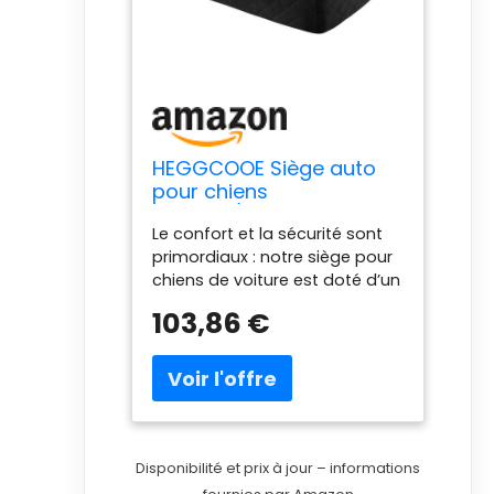
HEGGCOOE Siège auto
pour chiens
moyens/grands -
Le confort et la sécurité sont
Rehausseur pour
primordiaux : notre siège pour
animaux <25 kg ou 2
chiens de voiture est doté d’un
petits chiens, lit de
rembourrage en mousse
voiture amovible et
103,86 €
haute densité qui offre un
lavable pour siège
soulagement parfait de la
arrière
pression et un soutien pour les
articulations de votre chien. La
couche extérieure est faite de
tissu en peluche courte qui est
confortable au toucher. En
Disponibilité et prix à jour – informations
outre, il est livré avec deux