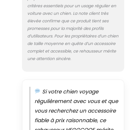
servir de lit pour chiens à
critères essentiels pour un usage régulier en
l'intérieur ou lors d'un pique-
voiture avec un chien. La note client très
nique. Il y a de grandes poches
sur les deux côtés du siège
élevée confirme que ce produit tient ses
pour chien pour ranger les
promesses pour la majorité des profils
besoins quotidiens de votre
d’utilisateurs. Pour les propriétaires d’un chien
chien, tels que des collations
de taille moyenne en quête d’un accessoire
et des jouets. Amovible et
complet et accessible, ce rehausseur mérite
lavable : retirez simplement le
coussin, retournez le siège du
une attention sincère.
chien et ouvrez la fermeture
éclair inférieure pour enlever la
mousse. La housse peut être
lavée directement en machine
pour un entretien facile.
Si votre chien voyage
Conseils pratiques : le lit pour
chien pour la voiture est
régulièrement avec vous et que
compressé et emballé sous
vous recherchez un accessoire
vide. Après avoir ouvert le colis,
attendez patiemment environ
fiable à prix raisonnable, ce
24 à 48 heures pour qu'il soit à
rehausseur HEGGCOOE mérite