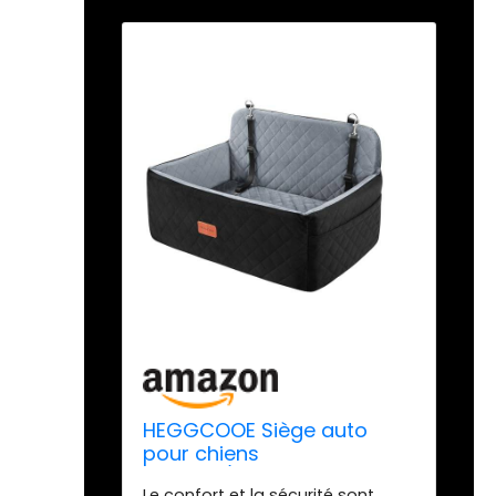
HEGGCOOE Siège auto
pour chiens
moyens/grands -
Le confort et la sécurité sont