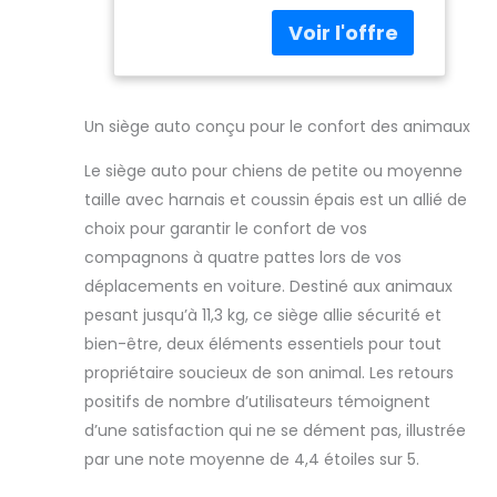
de soulever
parfait pour
l'animal de
les petits
compagnie de 16
animaux
cm de hauteur,
jusqu'à 20,4 kg
assez pour voir
(noir)
par la fenêtre. Il
Un siège auto conçu pour le confort des animaux
soulagera l'anxiété
des chiens et
Le siège auto pour chiens de petite ou moyenne
évitera leur
taille avec harnais et coussin épais est un allié de
solitude. venez
choix pour garantir le confort de vos
profiter du voyage
compagnons à quatre pattes lors de vos
avec votre famille
Voyage sur la
déplacements en voiture. Destiné aux animaux
route plus sûr : la
pesant jusqu’à 11,3 kg, ce siège allie sécurité et
taille du siège de
bien-être, deux éléments essentiels pour tout
voiture pour petit
propriétaire soucieux de son animal. Les retours
chien est de 58,4 x
40,6 x 33 cm (L x l x
positifs de nombre d’utilisateurs témoignent
H). Veuillez
d’une satisfaction qui ne se dément pas, illustrée
mesurer votre
par une note moyenne de 4,4 étoiles sur 5.
animal de
compagnie avant