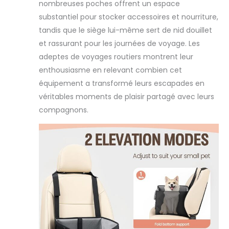
nombreuses poches offrent un espace
vous lors de longs
substantiel pour stocker accessoires et nourriture,
voyages. Les
grandes poches
tandis que le siège lui-même sert de nid douillet
de rangement sur
et rassurant pour les journées de voyage. Les
les deux côtés
adeptes de voyages routiers montrent leur
offrent
enthousiasme en relevant combien cet
suffisamment
équipement a transformé leurs escapades en
d'espace pour
ranger les
véritables moments de plaisir partagé avec leurs
fournitures
compagnons.
quotidiennes de
votre animal de
compagnie
Boucle réglable : le
siège de voiture
pour chiens peut
être installé
facilement. Il suffit
de fixer la boucle
sur le haut et
l'arrière du siège et