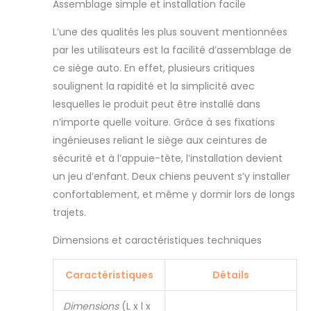
Assemblage simple et installation facile
l'achat. Lit
rehausseur de
L’une des qualités les plus souvent mentionnées
voiture pour
par les utilisateurs est la facilité d’assemblage de
chiens de petite
ce siège auto. En effet, plusieurs critiques
taille, sangle
réglable autour de
soulignent la rapidité et la simplicité avec
l'appuie-tête pour
lesquelles le produit peut être installé dans
garder votre
n’importe quelle voiture. Grâce à ses fixations
animal de
ingénieuses reliant le siège aux ceintures de
compagnie en
sécurité. Il rend le
sécurité et à l’appuie-tête, l’installation devient
voyage plus sûr
un jeu d’enfant. Deux chiens peuvent s’y installer
pour attacher la
confortablement, et même y dormir lors de longs
laisse de sécurité
trajets.
au collier/harnais
de votre animal
Dimensions et caractéristiques techniques
de compagnie
Facile à installer et
pliable : le siège de
Caractéristiques
Détails
voiture pour chien
NOVOLAB est
Dimensions
(L x l x