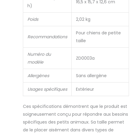
16,5 x 15,7 x 12,6 cm
facile à installer ou
h)
à enlever.
Convient pour les
Poids
2,02 kg
petits animaux de
compagnie,
Pour chiens de petite
caniches, corgis,
Recommandations
taille
yorkies, chihuahua,
teckel, poméranie,
etc. Convient pour
Numéro du
ZD0003a
les sièges avant et
modèle
arrière. Sa taille
universelle
Allergènes
Sans allergène
s'adapte
facilement aux
Usages spécifiques
Extérieur
chiens et chats de
petite et moyenne
taille de moins de
Ces spécifications démontrent que le produit est
11,3 kg. Convient
soigneusement conçu pour répondre aux besoins
pour le siège
spécifiques des petits animaux. Sa taille permet
avant ou arrière
des voitures, SUV
de le placer aisément dans divers types de