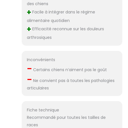
administrer
des chiens
s’intègrent
+
Facile à intégrer dans le régime
parfaitement à la
alimentaire quotidien
routine
+
quotidienne. Ce
Efficacité reconnue sur les douleurs
complément
arthrosiques
articulation
soutient le confort
articulaire et
l’équilibre général
Inconvénients
de votre chien,
–
offrant une
Certains chiens n’aiment pas le goût
alternative
–
Ne convient pas à toutes les pathologies
pratique en cas
d’arthrose chien.
articulaires
Ce n'est pas un
médicament.
Fiche technique
Recommandé pour toutes les tailles de
races