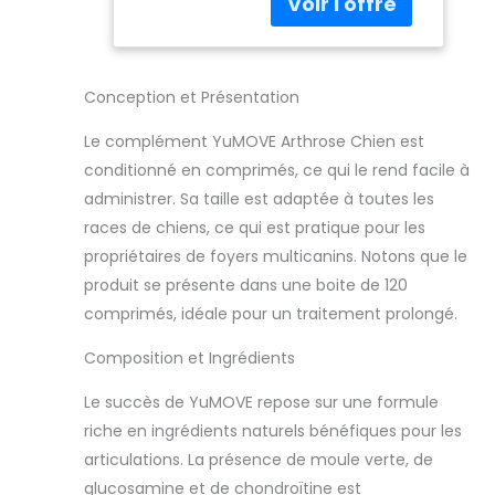
vieillissantes. Ce
complément
articulation chien
aide votre animal
Conception et Présentation
à bouger plus
aisément au
Le complément YuMOVE Arthrose Chien est
quotidien et lui
conditionné en comprimés, ce qui le rend facile à
apporte confort
administrer. Sa taille est adaptée à toutes les
et souplesse lors
races de chiens, ce qui est pratique pour les
des promenades,
jeux modérés et
propriétaires de foyers multicanins. Notons que le
activités
produit se présente dans une boite de 120
domestiques.
comprimés, idéale pour un traitement prolongé.
Renforcez les
fondations
Composition et Ingrédients
articulaires: Dans
ce complément
Le succès de YuMOVE repose sur une formule
articulation chien,
riche en ingrédients naturels bénéfiques pour les
l’association
articulations. La présence de moule verte, de
glucosamine
chondroïtine chien
glucosamine et de chondroïtine est