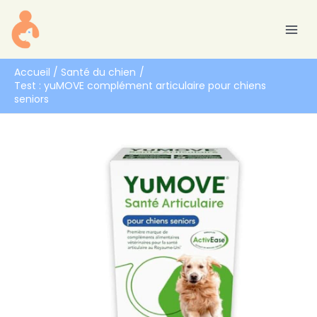
Aller
R
au
e
contenu
c
h
Accueil
Santé du chien
Test : yuMOVE complément articulaire pour chiens
e
seniors
r
c
h
e
r