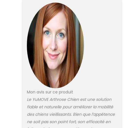
à bouger plus
aisément au
quotidien et lui
apporte confort
et souplesse lors
des promenades,
jeux modérés et
activités
domestiques.
Renforcez les
fondations
articulaires: Dans
ce complément
articulation chien,
l’association
Mon avis sur ce produit
glucosamine
Le YuMOVE Arthrose Chien est une solution
chondroïtine chien
fiable et naturelle pour améliorer la mobilité
soutient les
principales parties
des chiens vieillissants. Bien que l’appétence
des articulations
ne soit pas son point fort, son efficacité en
chien senior,