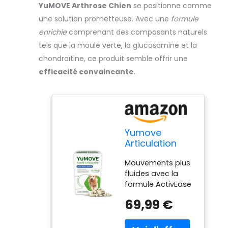
YuMOVE Arthrose Chien
se positionne comme
une solution prometteuse. Avec une
formule
enrichie
comprenant des composants naturels
tels que la moule verte, la glucosamine et la
chondroïtine, ce produit semble offrir une
efficacité convaincante
.
Yumove
Articulation
Chien Senior
Mouvements plus
8+ - 120
fluides avec la
Comprimé,
formule ActivEase
ActivEase et
à base de moule
Omega-3
69,99 €
verte chien pour le
soutien ciblé des
articulations