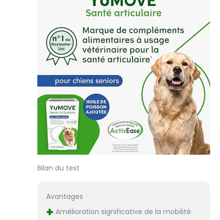
l’arthrose chien, ce
complément
articulation chien
senior soutient la
mobilité sans
contrainte. Grâce
à son extrait de
moule verte, il
maintient aisance
et confort
pendant les
activités
modérées, à la
maison comme à
l’extérieur, jour
après jour.
Bilan du test
Administration
sans stress: Ces
comprimés
Avantages
savoureux et
+
Amélioration significative de la mobilité
faciles à