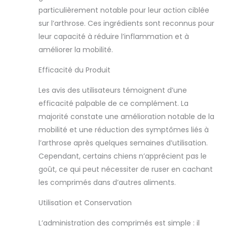
soutient les
particulièrement notable pour leur action ciblée
principales parties
sur l’arthrose. Ces ingrédients sont reconnus pour
des articulations
leur capacité à réduire l’inflammation et à
chien senior,
contribuant à
améliorer la mobilité.
maintenir
l’intégrité et la
Efficacité du Produit
mobilité des
Les avis des utilisateurs témoignent d’une
articulations pour
les chiens actifs
efficacité palpable de ce complément. La
de plus de 8 ans
majorité constate une amélioration notable de la
dans leur routine
mobilité et une réduction des symptômes liés à
quotidienne. Une
l’arthrose après quelques semaines d’utilisation.
formule qui fait
vraiment la
Cependant, certains chiens n’apprécient pas le
différence:
goût, ce qui peut nécessiter de ruser en cachant
Développé par
les comprimés dans d’autres aliments.
yumove, marque
n°1 des
Utilisation et Conservation
compléments
articulation au
L’administration des comprimés est simple : il