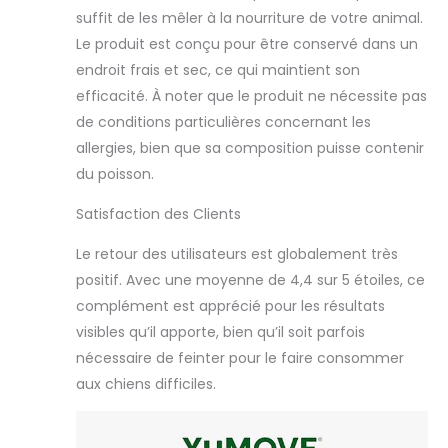
Royaume-Uni, ce
suffit de les mêler à la nourriture de votre animal.
complément
Le produit est conçu pour être conservé dans un
articulation chien
senior, à base de
endroit frais et sec, ce qui maintient son
moule verte chien
efficacité. À noter que le produit ne nécessite pas
et de glucosamine
de conditions particulières concernant les
chondroïtine
allergies, bien que sa composition puisse contenir
chien, repose sur
une approche
du poisson.
scientifique
Satisfaction des Clients
rigoureuse.
YuMOVE soutient
Le retour des utilisateurs est globalement très
la vie des chiens
tout en
positif. Avec une moyenne de 4,4 sur 5 étoiles, ce
respectant
complément est apprécié pour les résultats
l’environnement.
visibles qu’il apporte, bien qu’il soit parfois
Aidez votre chien
nécessaire de feinter pour le faire consommer
à bouger avec
confiance:
aux chiens difficiles.
Formulé pour
soulager les
symptômes liés à