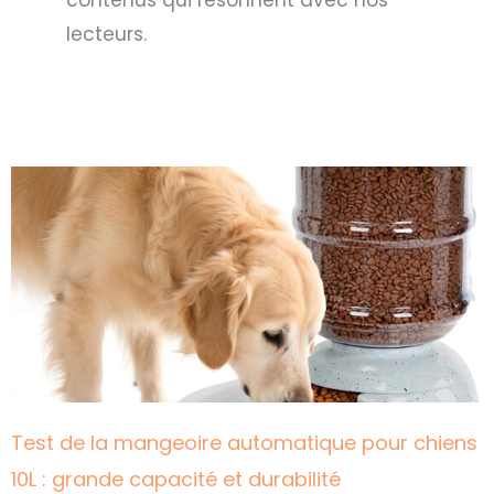
contenus qui résonnent avec nos
lecteurs.
Page
Page
Page
Page
Page
Test de la mangeoire automatique pour chiens
10L : grande capacité et durabilité