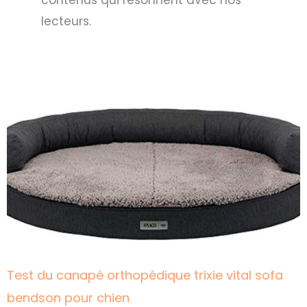
contenus qui résonnent avec nos
lecteurs.
Page
Page
Page
Page
Page
Test du canapé orthopédique trixie vital sofa
bendson pour chien