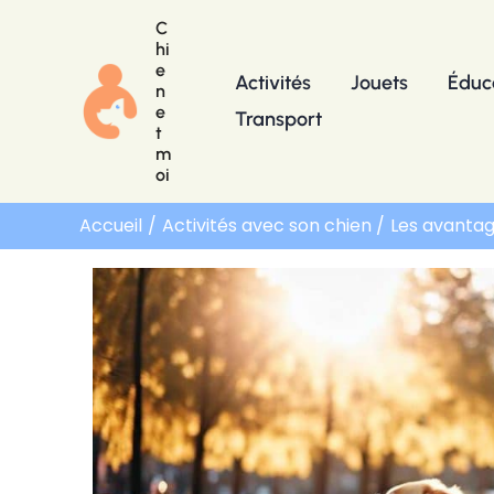
Aller
C
au
hi
e
contenu
Activités
Jouets
Éduc
n
e
Transport
t
m
oi
Accueil
Activités avec son chien
Les avantag