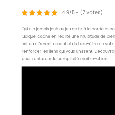
4.9/5 - (7 votes)
Qui n’a jamais joué au jeu de tir à la corde av
ludique, cache en réalité une multitude de bie
est un élément essentiel du bien-être de votr
renforcer les liens qui vous unissent. Découvr
pour renforcer la complicité maître-chien.