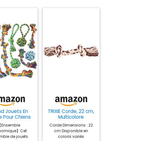
d Jouets En
TRIXIE Corde, 22 cm,
 Pour Chiens
Multicolore
e Grande,
【Ensemble
Corde Dimensions : 22
nne Et Petite
nomique】Cet
cm Disponible en
Taille
mble de jouets
coloris variés