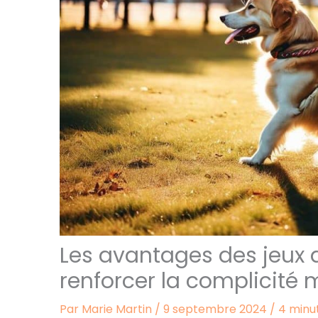
Les avantages des jeux d
renforcer la complicité 
Par
Marie Martin
/
9 septembre 2024
/
4 minu