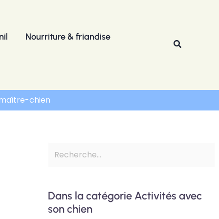
R
e
il
Nourriture & friandise
c
Recherche
h
e
r
é maître-chien
c
h
e
r
Dans la catégorie Activités avec
son chien