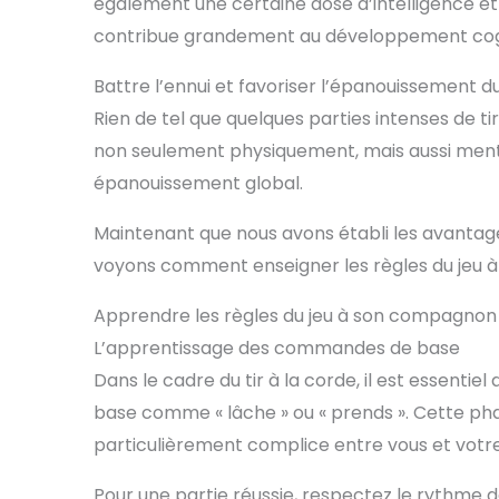
également une certaine dose d’intelligence et
sont l
pour
contribue grandement au développement cogni
agres
plusie
Battre l’ennui et favoriser l’épanouissement d
jouer
maison 
Rien de tel que quelques parties intenses de ti
La c
ball
non seulement physiquement, mais aussi menta
princi
épanouissement global.
lorsq
p
inte
Maintenant que nous avons établi les avantage
qu'elle
voyons comment enseigner les règles du jeu 
pas a
deux 
elle 
Apprendre les règles du jeu à son compagnon
correc
L’apprentissage des commandes de base
est 
préféré
Dans le cadre du tir à la corde, il est essent
con
mat
base comme « lâche » ou « prends ». Cette p
【Haute
particulièrement complice entre vous et votre
toxiqu
utili
co
Pour une partie réussie, respectez le rythme 