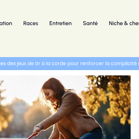
ation
Races
Entretien
Santé
Niche & chen
es des jeux de tir à la corde pour renforcer la complicit