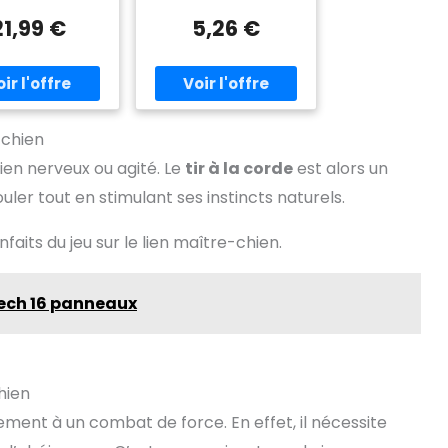
hien comprend 3
es cordes, qui
21,99 €
5,26 €
arfaites pour les
rs agressifs, et
 5 autres sont
incipalement
estinées au
vertissement
 chien
tidien et à la
tion des chiens.
ien nerveux ou agité. Le
tir à la corde
est alors un
semble de jouets
ler tout en stimulant ses instincts naturels.
 chien est très
é au grincement
nts des chiens et
its du jeu sur le lien maître-chien.
soins quotidiens
mastication.
nt aux chiens de
tech 16 panneaux
de, moyenne et
etite taille.
ombinaison
te de jouets pour
our tirer, secouer
hien
mâcher】deux
s à 3 nœuds et
ement à un combat de force. En effet, il nécessite
orde à 5 nœuds