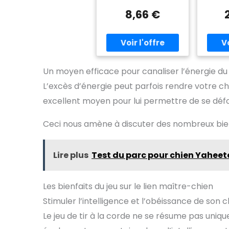
colorées utile à nettoyer
pour c
les dents du chien
grand
8,66 €
pendant qu'il joue Les
sont p
fibres pénètrent dans la
mâcheu
place inter dentale
les
pendant que le chien
pr
mâche la corde
d
di
Un moyen efficace pour canaliser l’énergie du
quo
mastica
L’excès d’énergie peut parfois rendre votre ch
Cet en
excellent moyen pour lui permettre de se défou
pour
adapt
des de
Ceci nous amène à discuter des nombreux bienfa
aux be
de 
Convie
Lire plus
Test du parc pour chien Yahee
gran
p
【C
Les bienfaits du jeu sur le lien maître-chien
parfai
chien p
Stimuler l’intelligence et l’obéissance de son c
et 
corde
Le jeu de tir à la corde ne se résume pas uniqu
une c