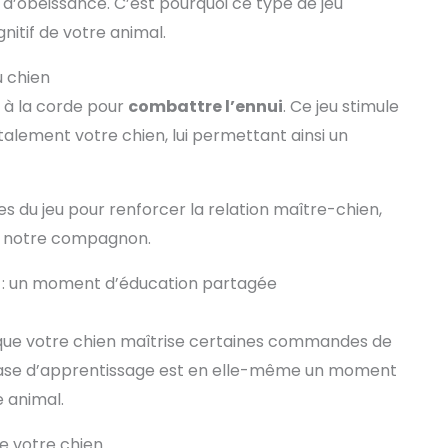
 d’obéissance. C’est pourquoi ce type de jeu
e meilleur choix
 les mâcheurs
tif de votre animal.
sifs. Idéal pour
urs chiens pour
u chien
 à la corde à la
ou à l'extérieur.
r à la corde pour
combattre l’ennui
. Ce jeu stimule
ombinaison de
es en corde est
lement votre chien, lui permettant ainsi un
palement utilisée
ue le chien et le
ropriétaire
ragissent. Bien
s du jeu pour renforcer la relation maître-chien,
 soit solide mais
à notre compagnon.
ussi bonne que
grosses cordes,
doit être utilisée
 : un moment d’éducation partagée
tement. La balle
l'un des jouets
s du chien et est
iel que votre chien maîtrise certaines commandes de
çue dans un
ériau solide.
hase d’apprentissage est en elle-même un moment
 qualité et non
 animal.
e】 Vous pouvez
ser ces jouets en
rde en toute
de votre chien