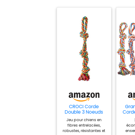
CROCI Corde
Gran
Double 3 Noeuds
Corde
pour Chien 55.8
D
Jeu pour chiens en
cm/496 g
Moye
fibres entrelacées,
éco
robustes, résistantes et
ense