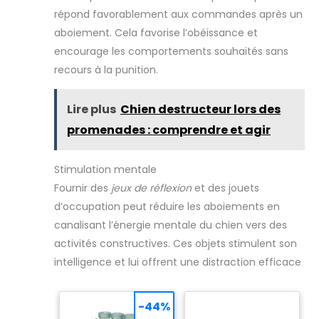
dressage et
champs... Retrouvez la
répond favorablement aux commandes après un
l'amélioration des
balle facilement grâce à
relations】La meilleure
ses couleurs et occupez
aboiement. Cela favorise l’obéissance et
façon de renforcer la
votre compagnon durant
relation entre le chiot et
vos balades extérieures !
encourage les comportements souhaités sans
l'homme est de créer un
recours à la punition.
lien. Apprenez-leur, jouez
avec eux, communiquez
avec eux. Vous pouvez
prévenir les déchirures
Lire plus
Chien destructeur lors des
de meubles et les
problèmes bucco-
promenades : comprendre et agir
dentaires en utilisant ces
jouets et cloches de
dressage pour aider
votre chien à se détendre
Stimulation mentale
et à jouer tout en
Fournir des
jeux de réflexion
et des jouets
développant de bonnes
habitudes 【CONSEILS
d’occupation peut réduire les aboiements en
CHAUFFANTS】Nos
jouets à mâcher pour
canalisant l’énergie mentale du chien vers des
chiots sont
rigoureusement testés
activités constructives. Ces objets stimulent son
pour leur qualité et leur
intelligence et lui offrent une distraction efficace
sécurité. Veuillez noter
que ces jouets ne
conviennent pas aux
mâcheurs agressifs.
-44%
Nous recommandons de
superviser le jeu et de