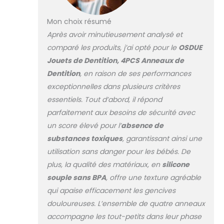
blessures à la
des muscles
bouche.
buccaux et
Mon choix résumé
L'apparence
soutient l’éveil du
Après avoir minutieusement analysé et
colorée et
langage. Ce jouet
comparé les produits, j’ai opté pour le
OSDUE
mignonne et le
sensoriel capte
design pratique
Jouets de Dentition, 4PCS Anneaux de
l’attention des
peuvent aider
bébés, les
Dentition
, en raison de ses performances
votre bébé à
encourage à
exceptionnelles dans plusieurs critères
développer sa
mâchouiller et à
essentiels. Tout d’abord, il répond
dextérité et sa
explorer
coordination œil-
parfaitement aux besoins de sécurité avec
différentes
main. Convient
un score élevé pour l’
absence de
sensations
aux mains de
tactiles, tout en
substances toxiques
, garantissant ainsi une
votre bébé: La
aidant les enfants
utilisation sans danger pour les bébés. De
taille du jouet de
ayant des besoins
dentition pour
plus, la qualité des matériaux, en
silicone
sensoriels
bébé est très
souple sans BPA
, offre une texture agréable
particuliers à se
adaptée aux
calmer et à
qui apaise efficacement les gencives
petites mains, le
développer l’auto-
douloureuses. L’ensemble de quatre anneaux
bébé peut
apaisement.
facilement le saisir
accompagne les tout-petits dans leur phase
Favorise le