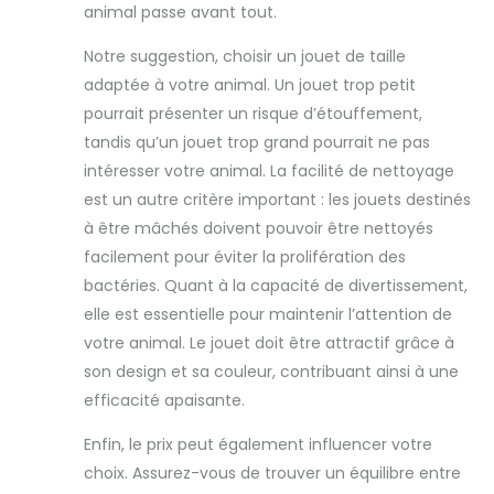
quotidienne.
animal passe avant tout.
Essentiel bébé
compact et facile
Notre suggestion, choisir un jouet de taille
à transporter:
adaptée à votre animal. Un jouet trop petit
Grâce à son
pourrait présenter un risque d’étouffement,
design ajouré et
tandis qu’un jouet trop grand pourrait ne pas
léger, ce jouet de
dentition est facile
intéresser votre animal. La facilité de nettoyage
à transporter et à
est un autre critère important : les jouets destinés
ranger. Les
à être mâchés doivent pouvoir être nettoyés
parents peuvent
facilement pour éviter la prolifération des
l’attacher à une
lanière ou le glisser
bactéries. Quant à la capacité de divertissement,
dans un petit sac
elle est essentielle pour maintenir l’attention de
ou une pochette,
votre animal. Le jouet doit être attractif grâce à
ce qui en fait le
son design et sa couleur, contribuant ainsi à une
compagnon idéal
efficacité apaisante.
pour les
déplacements en
Enfin, le prix peut également influencer votre
avion, en train ou
en voiture.
choix. Assurez-vous de trouver un équilibre entre
Pratique, apaisant