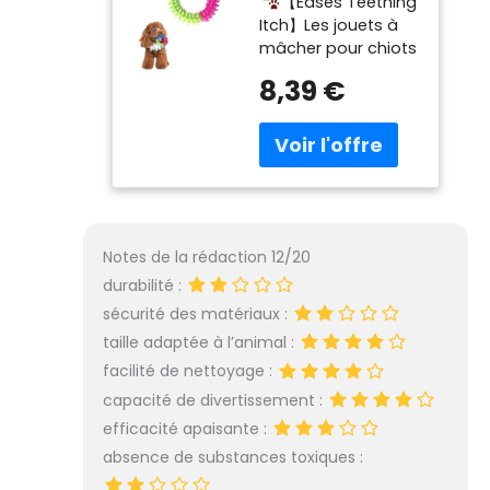
【Eases Teething
Chiot Anneau à
Itch】Les jouets à
360° Nettoie Les
mâcher pour chiots
Dents et apaise
sont conçus pour
Les
8,39 €
apaiser l'inconfort
démangeaisons
pendant les
en Caoutchouc
poussées
pour la santé
dentaires. La
bucco Dentaire
surface dentelée et
Jouet à mâcher
antidérapante
interactif pour
nettoie les dents en
Chiot
les déchirant
Notes de la rédaction 12/20
doucement, ce qui
durabilité :
apporte
sécurité des matériaux :
soulagement et
taille adaptée à l’animal :
confort pendant
cette étape.
facilité de nettoyage :
【High Quality
capacité de divertissement :
Material】Made of
efficacité apaisante :
high-quality rubber,
absence de substances toxiques :
these toys are soft
and durable,