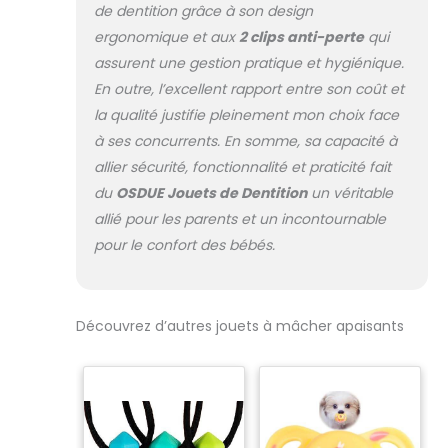
et il n'est pas
de dentition grâce à son design
développement
facile de tomber.
physique et
ergonomique et aux
2 clips anti-perte
qui
Facile à nettoyer
sensoriel: Ce
assurent une gestion pratique et hygiénique.
et à utiliser: il suffit
balles de dentition
En outre, l’excellent rapport entre son coût et
de les placer sous
doux et léger est
l'eau courante et
la qualité justifie pleinement mon choix face
parfaitement
de les rincer après
dimensionné pour
à ses concurrents. En somme, sa capacité à
chaque
les bébés de 3, 6,
allier sécurité, fonctionnalité et praticité fait
utilisation.Peut
12 et 18 mois. Les
du
OSDUE Jouets de Dentition
un véritable
être réfrigéré et
oreilles de lapin,
stérilisé à la
allié pour les parents et un incontournable
les bras texturés
chaleur de -50°C
et le corps ajouré
pour le confort des bébés.
à 230°C. Convient
encouragent
pour la
l’appui, la prise en
désinfection UV, la
main et la
désinfection à la
Découvrez d’autres jouets à mâcher apaisants
mastication,
vapeur, la
contribuant au
désinfection de la
développement
cuisson. Séchez et
de la motricité
rangez pour la
fine, de la
prochaine
coordination
utilisation. Cadeau