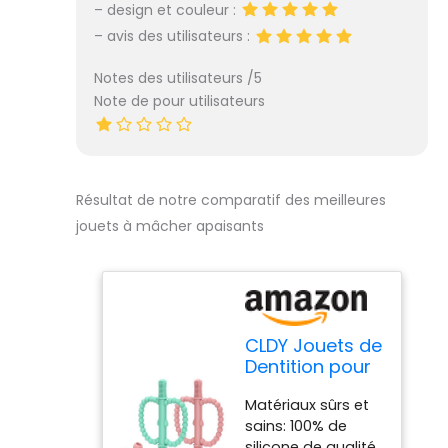
– design et couleur :
utilisation. Cadeau
sa taille exclut
Parfait pour Les
tout risque
– avis des utilisateurs :
Nouveau-nés:
d’ingestion.
Chaque mère veut
Fabriqué en
Notes des utilisateurs /5
le meilleur cadeau
silicone 100 % de
Note de pour utilisateurs
pour la santé de
qualité
son bébé.
alimentaire, il est
doux, sans BPA et
sans arêtes vives.
Résultat de notre comparatif des meilleures
Conforme aux
normes de
jouets à mâcher apaisants
sécurité
américaines et
européennes, il
offre une
expérience de
CLDY Jouets de
mastication et de
Dentition pour
manipulation sûre
Bébé, Jouets à
et confortable.
Matériaux sûrs et
Mâcher
Mastication multi-
sains: 100% de
Sensoriels
texturée pour
silicone de qualité