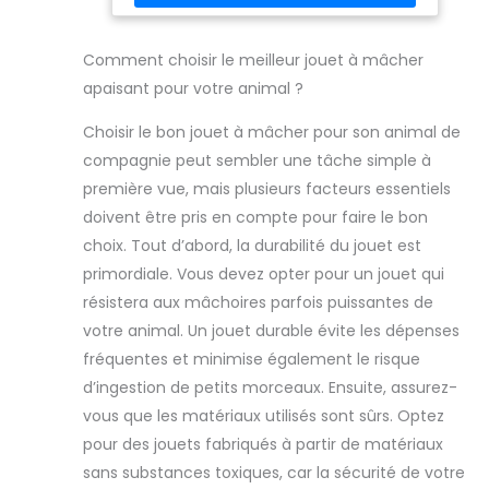
calmes. La forme de la tétine simule une sensation
bpa, de latex, de
une hygiène
de chaleur du nid et soutient le lien émotionnel.
phtalates, de cadmium,
optimale au
sert d'outil d'entraînement pour les chiots pour
de plomb ou de métaux ;
éviter les meubles indésirables. Grâce au silicone
Comment choisir le meilleur jouet à mâcher
Convient également aux
quotidien. Le jouet
résistant, le jouet à mâcher est durable. La surface
adultes (hommes et
peut être stérilisé
apaisant pour votre animal ?
texturée masse doucement les gencives, ce qui
femmes) ainsi qu'aux
en toute sécurité
soulage les douleurs dentaires.
adolescents. Aucun
Risque encouru; Ces
à l’eau bouillante,
Choisir le bon jouet à mâcher pour son animal de
Collier à Macher sont
à la vapeur ou à
accompagnés d'une
compagnie peut sembler une tâche simple à
garantie de fabrication
l’aide d’une
première vue, mais plusieurs facteurs essentiels
de 30jrs, vous procurant
lumière UV. La
une tranquillité d'esprit.
doivent être pris en compte pour faire le bon
clochette
amovible peut
choix. Tout d’abord, la durabilité du jouet est
être retirée par
primordiale. Vous devez opter pour un jouet qui
une fente située à
résistera aux mâchoires parfois puissantes de
la base pour un
votre animal. Un jouet durable évite les dépenses
nettoyage séparé,
afin de maintenir
fréquentes et minimise également le risque
le jouet propre,
d’ingestion de petits morceaux. Ensuite, assurez-
hygiénique et
vous que les matériaux utilisés sont sûrs. Optez
parfaitement
pour des jouets fabriqués à partir de matériaux
adapté à une
sans substances toxiques, car la sécurité de votre
utilisation