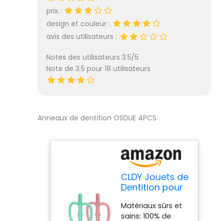
designed to resist
prix :
chewing. Les
design et couleur :
masseurs de
avis des utilisateurs :
dentition pour
chiens protègent
Notes des utilisateurs 3.5/5
les dents des
Note de 3.5 pour 18 utilisateurs
chiots.
【Interactive Toy】
En plus de mâcher,
les jouets offrent
une interaction.
Anneaux de dentition OSDUE 4PCS
Jouez avec votre
chien en lançant
ces jouets,
augmentant ainsi le
plaisir et renforçant
le lien entre vous et
CLDY Jouets de
Dentition pour
votre animal.
Bébé, Jouets à
【Loneliness
Matériaux sûrs et
Mâcher
Companion】Les
sains: 100% de
Sensoriels
jouets tiennent