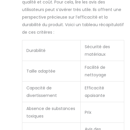
qualité et coût. Pour cela, lire les avis des
et soigneusement
utilisateurs peut s’avérer très utile. Ils offrent une
conçu, il constitue
perspective précieuse sur l’efficacité et la
un excellent
cadeau pour une
durabilité du produit. Voici un tableau récapitulatif
naissance, Noël,
de ces critères :
Pâques ou toute
autre occasion
Sécurité des
spéciale. Son doux
Durabilité
matériaux
bruit de clochette
attire aussi
l’attention des
Facilité de
Taille adaptée
animaux de
nettoyage
compagnie,
permettant au
Capacité de
Efficacité
jouet de devenir
divertissement
apaisante
en toute sécurité
un accessoire
Absence de substances
ludique pour vos
Prix
compagnons à
toxiques
quatre pattes
lorsque bébé n’en
Avis des