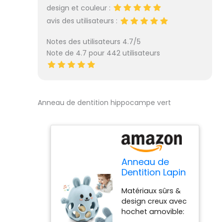
risque de
design et couleur :
blessures à la
avis des utilisateurs :
bouche.
L'apparence
Notes des utilisateurs 4.7/5
colorée et
Note de 4.7 pour 442 utilisateurs
mignonne et le
design pratique
peuvent aider
votre bébé à
développer sa
Anneau de dentition hippocampe vert
dextérité et sa
coordination œil-
main. Convient
aux mains de
votre bébé: La
taille du jouet de
Anneau de
dentition pour
Dentition Lapin
bébé est très
avec Hochet
adaptée aux
Matériaux sûrs &
pour Bébé en
petites mains, le
design creux avec
Silicone
bébé peut
hochet amovible:
Alimentaire,
facilement le saisir
Doté d’un design