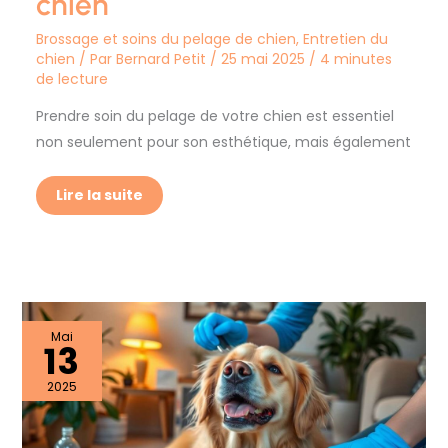
chien
Brossage et soins du pelage de chien
,
Entretien du
chien
/ Par
Bernard Petit
/
25 mai 2025
/
4 minutes
de lecture
Prendre soin du pelage de votre chien est essentiel
non seulement pour son esthétique, mais également
Lire la suite
Astuces
Mai
13
anti-
perte
de
2025
poil
pour
propriétaires