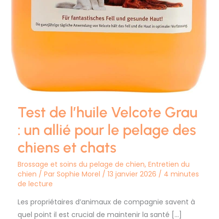
Test de l’huile Velcote Grau
: un allié pour le pelage des
chiens et chats
Brossage et soins du pelage de chien
,
Entretien du
chien
/ Par
Sophie Morel
/
13 janvier 2026
/
4 minutes
de lecture
Les propriétaires d’animaux de compagnie savent à
quel point il est crucial de maintenir la santé […]