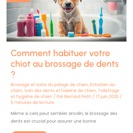
au
brossage
de
dents
?
Comment habituer votre
chiot au brossage de dents
?
Brossage et soins du pelage de chien
,
Entretien du
chien
,
Soin des dents et haleine de chien
,
Toilettage
et hygiène de chien
/ Par
Bernard Petit
/
17 juin 2025
/
5 minutes de lecture
Même si cela peut sembler anodin, le brossage des
dents est crucial pour assurer une bonne