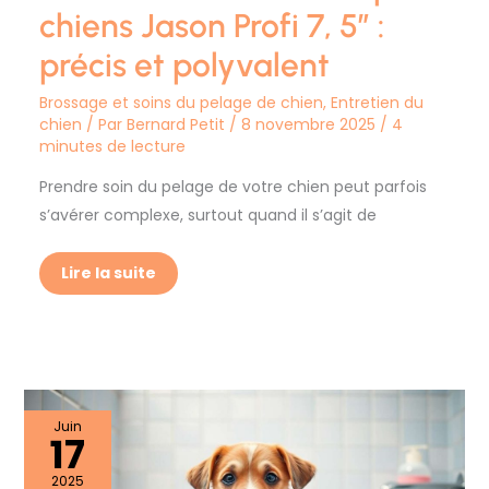
chiens Jason Profi 7, 5″ :
précis et polyvalent
Brossage et soins du pelage de chien
,
Entretien du
chien
/ Par
Bernard Petit
/
8 novembre 2025
/
4
minutes de lecture
Prendre soin du pelage de votre chien peut parfois
s’avérer complexe, surtout quand il s’agit de
Lire la suite
Comment
Juin
17
habituer
votre
chiot
2025