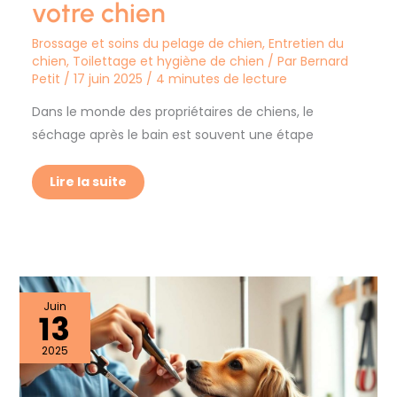
votre chien
Brossage et soins du pelage de chien
,
Entretien du
chien
,
Toilettage et hygiène de chien
/ Par
Bernard
Petit
/
17 juin 2025
/
4 minutes de lecture
Dans le monde des propriétaires de chiens, le
séchage après le bain est souvent une étape
Lire la suite
Épilation
Juin
13
ou
tonte
:
2025
quelle
est