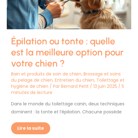
la
meilleure
option
pour
votre
chien
?
Épilation ou tonte : quelle
est la meilleure option pour
votre chien ?
Bain et produits de soin de chien
,
Brossage et soins
du pelage de chien
,
Entretien du chien
,
Toilettage et
hygiène de chien
/ Par
Bernard Petit
/
13 juin 2025
/
5
minutes de lecture
Dans le monde du toilettage canin, deux techniques
dominent : la tonte et l’épilation. Chacune possède
Lire la suite