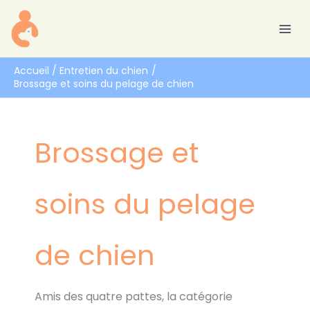
Aller
R
au
e
contenu
c
h
Accueil
Entretien du chien
Brossage et soins du pelage de chien
e
r
c
Brossage et
h
e
r
soins du pelage
de chien
Amis des quatre pattes, la catégorie