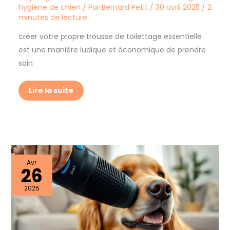
hygiène de chien
/ Par
Bernard Petit
/
30 avril 2025
/
2
minutes de lecture
créer votre propre trousse de toilettage essentielle
est une manière ludique et économique de prendre
soin
Lire la suite
Technologie
Avr
26
des
brosses
électriques
2025
pour
chien
:
avantages