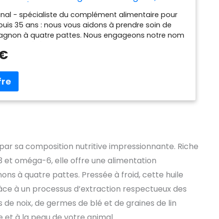
2,5 litres), complément Alimentaire pour
ginal - spécialiste du complément alimentaire pour
 Chats
uis 35 ans : nous vous aidons à prendre soin de
agnon à quatre pattes. Nous engageons notre nom
AR NOS VÉTÉRINAIRES : votre compagnon à quatre
 €
partie intégrante de la famille. C’est pourquoi, depuis
 faisons sans cesse évoluer nos produits avec l’aide
res vétérinaires. Nos gammes de produits offrent
olution à quasiment tous les symptômes possibles
e à froid aide fiable en cas de peau squameuse et
erne bon rapport entre acides gras oméga-3 et
e par sa composition nutritive impressionnante. Riche
3 et oméga-6, elle offre une alimentation
 à quatre pattes. Pressée à froid, cette huile
âce à un processus d’extraction respectueux des
 de noix, de germes de blé et de graines de lin
 et à la peau de votre animal.