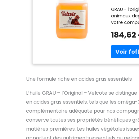
de 1 (1 x 
GRAU - l’ori
Chiens et
animaux dep
votre comp
DEVELOPPÉ P
184,62
pattes fait 
35 ans, nous
de nos prop
une vraie s
huile pressé
de pelage t
oméga-6
Une formule riche en acides gras essentiels
L’huile GRAU – l’Original – Velcote se distingu
en acides gras essentiels, tels que les oméga-
complémentaire adéquate pour nos compagnons
conserve toutes ses propriétés bénéfiques gr
matières premières. Les huiles végétales issues
apportent des nutriments essentiels au pelage