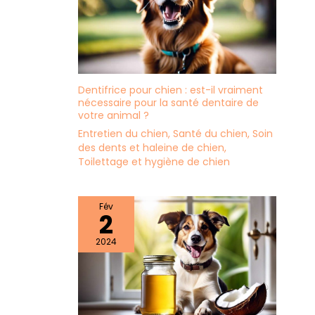
Dentifrice pour chien : est-il vraiment
nécessaire pour la santé dentaire de
votre animal ?
Entretien du chien
,
Santé du chien
,
Soin
des dents et haleine de chien
,
Toilettage et hygiène de chien
Fév
2
2024