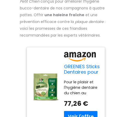
Petit Chien
conçus pour améliorer l’hygiène
bucco-dentaire de nos compagnons à quatre
pattes. Offrir
une haleine fraîche
et une
prévention efficace contre la
plaque dentaire
:
voici les promesses de ces friandises
recommandées par les experts vétérinaires.
GREENIES Sticks
Dentaires pour
Très Petit
Pour le plaisir et
Chien de 2 à
l'hygiène dentaire
7kg - 258
du chien au
Bâtonnets à
quotidien : les
Mâcher
77,26 €
bâtonnets
(6x340g) -
GREENIES sont la
Friandise
solution idéale
Certifiée par