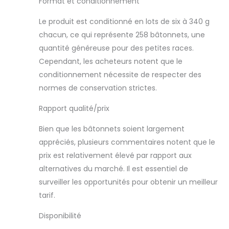
Format et conditionnement
nutritionnellement
complets - avec
Le produit est conditionné en lots de six à 340 g
des ingrédients de
chacun, ce qui représente 258 bâtonnets, une
qualité pour le
bien-être du chien
quantité généreuse pour des petites races.
Un stick par jour
Cependant, les acheteurs notent que le
pour un très petit
conditionnement nécessite de respecter des
chien de 2-7kg /
normes de conservation strictes.
Ne convient pas
aux chiens de
Rapport qualité/prix
moins de 2kg ou
aux chiots de
Bien que les bâtonnets soient largement
moins de 6 mois /
appréciés, plusieurs commentaires notent que le
Veillez à toujours
laisser de l'eau
prix est relativement élevé par rapport aux
fraîche à
alternatives du marché. Il est essentiel de
disposition
surveiller les opportunités pour obtenir un meilleur
Livraison : 6 sachet
tarif.
de 340 g / 6x43
bâtons à mâcher
Disponibilité
pour très petits
chiens /