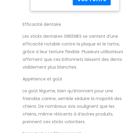
pour prendre soin
des
des dents des
Vétérinaires
chiens - un snack
pour l’Hygiène
délicieux Certifiés
Bucco-
Efficacité dentaire
par le Veterinary
Dentaire
Oral Health
Canine, Haleine
Les sticks dentaires GREENIES se vantent d’une
Council (VOHC) et
Fraîche
efficacité notable contre la plaque et le tartre,
avec une texture
grâce à leur texture flexible. Plusieurs utilisateurs
flexible et souple,
affirment que ces bâtonnets laissent des dents
ces bâtons
combattent
visiblement plus blanches.
efficacement la
plaque dentaire et
Appétence et goût
le tartre sur les
Le goût légume, bien qu’étonnant pour une
dents des chiens
Les bâtonnets
friandise canine, semble séduire la majorité des
dentaires
chiens. De nombreux avis soulignent que les
contribuent à une
chiens, même réticents à d’autres produits,
alimentation
prennent ces sticks volontiers.
saine, sont faciles
à digérer et 100%