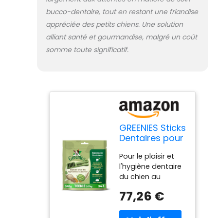
nutritionnellement
complets - avec
bucco-dentaire, tout en restant une friandise
des ingrédients de
appréciée des petits chiens. Une solution
qualité pour le
alliant santé et gourmandise, malgré un coût
bien-être du chien
somme toute significatif.
Un stick par jour
pour un très petit
chien de 2-7kg /
Ne convient pas
aux chiens de
moins de 2kg ou
aux chiots de
moins de 6 mois /
GREENIES Sticks
Veillez à toujours
Dentaires pour
laisser de l'eau
Très Petit
fraîche à
Pour le plaisir et
Chien de 2 à
disposition
l'hygiène dentaire
7kg - 258
Livraison : 6 sachet
du chien au
Bâtonnets à
de 340 g / 6x43
quotidien : les
Mâcher
77,26 €
bâtons à mâcher
bâtonnets
(6x340g) -
pour très petits
GREENIES sont la
Friandise
chiens /
solution idéale