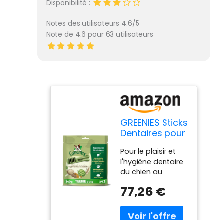
Disponibilité :
Notes des utilisateurs 4.6/5
Note de 4.6 pour 63 utilisateurs
GREENIES Sticks
Dentaires pour
Très Petit
Pour le plaisir et
Chien de 2 à
l'hygiène dentaire
7kg - 258
du chien au
Bâtonnets à
quotidien : les
Mâcher
77,26 €
bâtonnets
(6x340g) -
GREENIES sont la
Friandise
solution idéale
Certifiée par