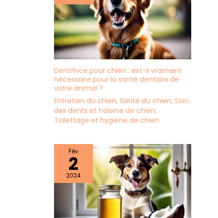
peut effectuer des
tâches d'entretien sûres
et fiables
Dentifrice pour chien : est-il vraiment
nécessaire pour la santé dentaire de
votre animal ?
Entretien du chien
,
Santé du chien
,
Soin
des dents et haleine de chien
,
Toilettage et hygiène de chien
Fév
2
2024