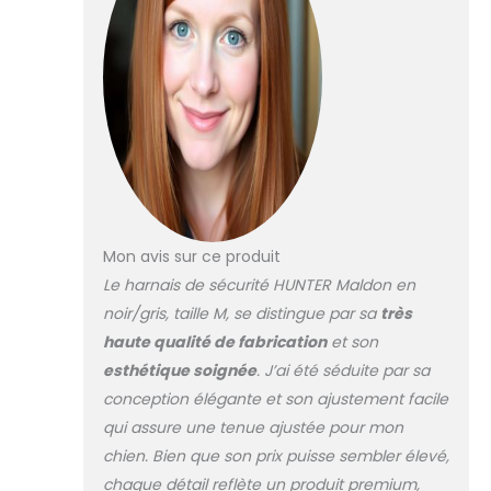
pression,
hautement
réfléchissant
grâce au matériau
3M Scotchlite
Reflective Réglable
jusqu'à 7 positions
(harnais à partir
de la taille S-M : 5
positions, ceinture
: 2 vitesses) taille :
Mon avis sur ce produit
cou 50-84 cm |
Le harnais de sécurité HUNTER Maldon en
ventre 53-71 cm |
noir/gris, taille M, se distingue par sa
très
largeur 2,5 cm
haute qualité de fabrication
et son
esthétique soignée
. J’ai été séduite par sa
conception élégante et son ajustement facile
qui assure une tenue ajustée pour mon
chien. Bien que son prix puisse sembler élevé,
chaque détail reflète un produit premium,