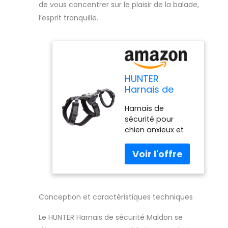
de vous concentrer sur le plaisir de la balade,
l’esprit tranquille.
HUNTER
Harnais de
sécurité
Harnais de
Maldon
sécurité pour
couleur
chien anxieux et
noir/gris, taille
dangereux avec
M
ceinture amovible
pour utilisation en
Y classique Avec
poignée
rembourrée (à
Conception et caractéristiques techniques
partir de la taille S-
M Rembourrage
Le HUNTER Harnais de sécurité Maldon se
doux, surtout aux