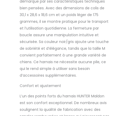
démarque par ses caractéristiques techniques
points de
bien pensées. Avec des dimensions de colis de
pression,
30,1 x 28,6 x 18,6 cm et un poids léger de 175
hautement
réfléchissant
grammes, il se montre pratique pour le transport
grâce au matériau
et l’utilisation quotidienne. La fermeture par
3M Scotchlite
boucle assure une manipulation intuitive et
Reflective Réglable
sécurisée. Sa couleur noir/gris ajoute une touche
jusqu'à 7 positions
(harnais à partir
de sobriété et d’élégance, tandis que la taille M
de la taille S-M : 5
convient parfaitement à une grande variété de
positions, ceinture
chiens. Ce harnais ne nécessite aucune pile, ce
: 2 vitesses) taille :
qui le rend simple à utiliser sans besoin
cou 50-84 cm |
ventre 53-71 cm |
d’accessoires supplémentaires.
largeur 2,5 cm
Confort et ajustement
L’un des points forts du harnais HUNTER Maldon
est son confort exceptionnel. De nombreux avis
soulignent la qualité de fabrication avec des