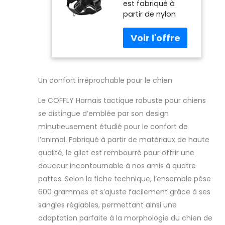
est fabriqué à
rembourré
partir de nylon
doux et
durable, renforcé
réglable avec
avec des coutures
pape tissé à la
robustes et
main pour le
équipé de deux
travail - Taille L
anneaux
(noir, taille L)
triangulaires
Un confort irréprochable pour le chien
robustes Il y a 4
ajusteurs de taille
Le COFFLY Harnais tactique robuste pour chiens
simples pour le
se distingue d’emblée par son design
cou et la poitrine
minutieusement étudié pour le confort de
qui peuvent
l’animal. Fabriqué à partir de matériaux de haute
également être
facilement ajustés
qualité, le gilet est rembourré pour offrir une
pour s'adapter
douceur incontournable à nos amis à quatre
parfaitement à
pattes. Selon la fiche technique, l’ensemble pèse
votre chien. La
600 grammes et s’ajuste facilement grâce à ses
poitrine est
équipée de deux
sangles réglables, permettant ainsi une
boucles qui
adaptation parfaite à la morphologie du chien de