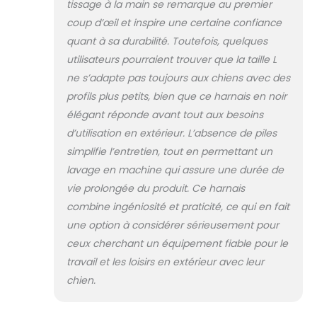
dessus Avec
tissage à la main se remarque au premier
poignée en
coup d’œil et inspire une certaine confiance
mousse
quant à sa durabilité. Toutefois, quelques
confortable, corde
utilisateurs pourraient trouver que la taille L
d'escalade solide
et crochet anti-
ne s’adapte pas toujours aux chiens avec des
enchevêtrement
profils plus petits, bien que ce harnais en noir
élégant réponde avant tout aux besoins
d’utilisation en extérieur. L’absence de piles
simplifie l’entretien, tout en permettant un
lavage en machine qui assure une durée de
vie prolongée du produit. Ce harnais
combine ingéniosité et praticité, ce qui en fait
une option à considérer sérieusement pour
ceux cherchant un équipement fiable pour le
travail et les loisirs en extérieur avec leur
chien.