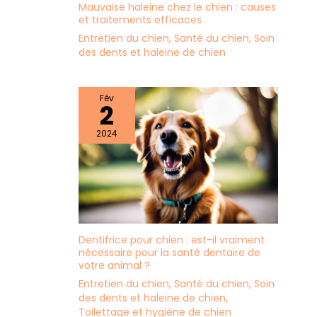
Mauvaise haleine chez le chien : causes
Pratique et Personnalisé :
et traitements efficaces
Harnais chien anti
traction est équipé du
Entretien du chien
,
Santé du chien
,
Soin
système Molle sur les
deux côtés pour
des dents et haleine de chien
transporter des objets
légers, et d'une fente
d'identification amovible
au milieu pour identifier
Fév
votre chien. Vous pouvez
2
aussi décorer votre chien
en collant un badge
2024
personnalisé sur le
panneau auto-agrippant
sur la poitrine
Dentifrice pour chien : est-il vraiment
nécessaire pour la santé dentaire de
votre animal ?
Entretien du chien
,
Santé du chien
,
Soin
des dents et haleine de chien
,
Toilettage et hygiène de chien