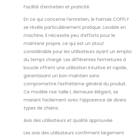
poignée en
Facilité d’entretien et praticité
mousse
confortable, corde
En ce qui concerne l’entretien, le harnais COFFLY
d'escalade solide
se révèle particulièrement pratique. Lavable en
et crochet anti-
machine, il nécessite peu d’efforts pour le
enchevêtrement
maintenir propre, ce qui est un atout
considérable pour les utilisateurs ayant un emploi
du temps chargé. Les différentes fermetures à
boucle offrent une utilisation intuitive et rapide,
garantissant un bon maintien sans
compromettre l’esthétisme général du produit.
Ce modèle noir taille L demeure élégant, se
mariant facilement avec l’apparence de divers
types de chiens.
Avis des utilisateurs et qualité approuvée
Les avis des utilisateurs confirment largement