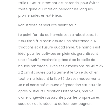
peuvent être
taille L. Cet ajustement est essentiel pour éviter
entièrement
toute gêne ou irritation pendant les longues
ouvertes pour un
port facile avec
promenades en extérieur.
des bandes Molle
Robustesse et sécurité avant tout
sur les deux côtés,
permettant à
Le point fort de ce harnais est sa robustesse. Le
votre chien de
transporter le
tissu tissé à la main assure une résistance aux
matériel essentiel.
tractions et à l’usure quotidienne. Ce harnais est
Idéal pour le
idéal pour les activités en plein air, garantissant
service,
une sécurité maximale grâce à sa bretelle de
l'application de la
loi, la chasse ou
boucle renforcée. Avec ses dimensions de 45 x 26
les activités de
x 2 cm, il couvre parfaitement le torse du chien
plein air. Lorsque
tout en lui laissant la liberté de ses mouvements.
quelqu'un trouve
Je n’ai constaté aucune dégradation structurelle
votre chien perdu,
après plusieurs utilisations intensives, preuve
il peut vous
contacter avec les
d’une longévité rassurante pour les propriétaires
informations ci-
soucieux de la sécurité de leur compagnon.
dessus Avec