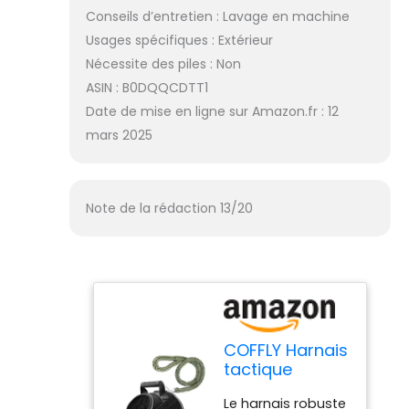
Conseils d’entretien : Lavage en machine
Usages spécifiques : Extérieur
Nécessite des piles : Non
ASIN : B0DQQCDTT1
Date de mise en ligne sur Amazon.fr : 12
mars 2025
Note de la rédaction 13/20
COFFLY Harnais
tactique
robuste pour
Le harnais robuste
chiens - gilet