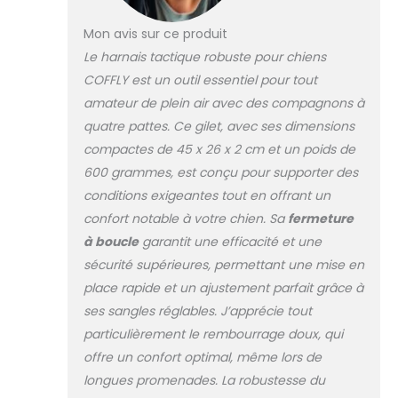
peuvent être
entièrement
Mon avis sur ce produit
ouvertes pour un
Le harnais tactique robuste pour chiens
port facile avec
COFFLY est un outil essentiel pour tout
des bandes Molle
sur les deux côtés,
amateur de plein air avec des compagnons à
permettant à
quatre pattes. Ce gilet, avec ses dimensions
votre chien de
compactes de 45 x 26 x 2 cm et un poids de
transporter le
600 grammes, est conçu pour supporter des
matériel essentiel.
Idéal pour le
conditions exigeantes tout en offrant un
service,
confort notable à votre chien. Sa
fermeture
l'application de la
à boucle
garantit une efficacité et une
loi, la chasse ou
sécurité supérieures, permettant une mise en
les activités de
plein air. Lorsque
place rapide et un ajustement parfait grâce à
quelqu'un trouve
ses sangles réglables. J’apprécie tout
votre chien perdu,
particulièrement le rembourrage doux, qui
il peut vous
offre un confort optimal, même lors de
contacter avec les
longues promenades. La robustesse du
informations ci-