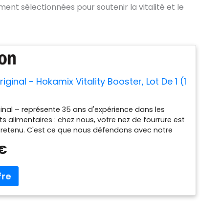
nt sélectionnées pour soutenir la vitalité et le
riginal - Hokamix Vitality Booster, Lot De 1 (1
ginal – représente 35 ans d'expérience dans les
alimentaires : chez nous, votre nez de fourrure est
ntretenu. C'est ce que nous défendons avec notre
é par nos vétérinaires : le nez de fourrure est un
 €
a famille. C'est pourquoi nous développons nos
uis 35 ans avec nos propres vétérinaires. Pour
s les symptômes, nous proposons une solution
 nos gammes de produits. Unique : mélange
ec de nombreuses vitamines, minéraux et principes
tifs Aide à éviter les problèmes Soutient la peau et le
métabolisme, le système musculo-squelettique et