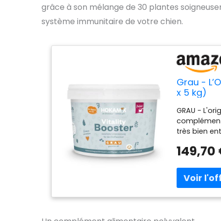
grâce à son mélange de 30 plantes soigneuseme
système immunitaire de votre chien.
Grau - L’O
x 5 kg)
GRAU - L'ori
compléments 
très bien e
nom Développ
149,70
membre de l
produits dep
presque tou
solide dans
d'herbes av
actifs bioac
pelage, le 