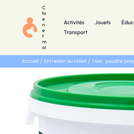
Aller
C
au
hi
e
contenu
Activités
Jouets
Éduc
n
e
Transport
t
m
oi
Accueil
Entretien du chien
Test : poudre pol