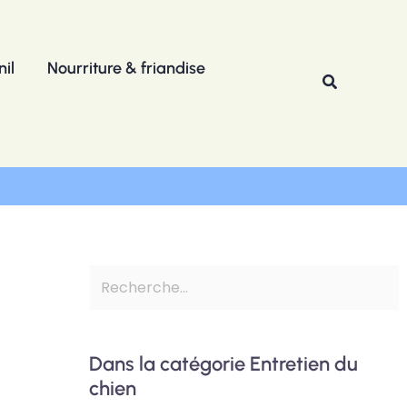
R
e
il
Nourriture & friandise
c
Recherche
h
e
r
c
h
e
r
Dans la catégorie Entretien du
chien