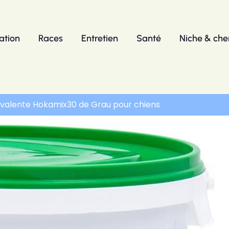
ation
Races
Entretien
Santé
Niche & chen
yvalente Hokamix30 de Grau pour chiens