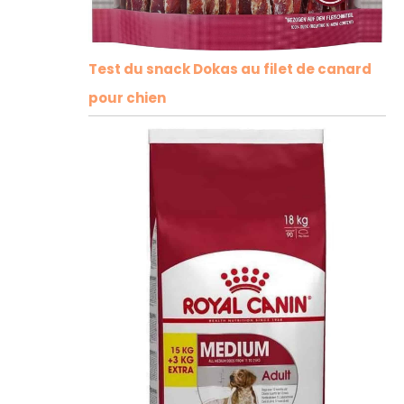
Test du snack Dokas au filet de canard
pour chien